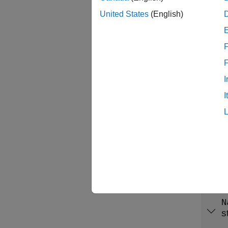
スク 
United States
(English)
Simuli
F
クラ
Const
I
Handl
I
クラス
プロ
すべて
N
s