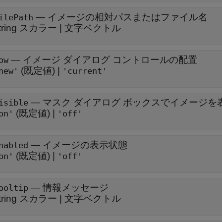
—
イメージの相対パスまたはファイル名
ilePath
tring スカラー
|
文字ベクトル
—
イメージ ダイアログ コントロールの配置
ow
(既定値) |
new'
'current'
—
マスク ダイアログ ボックスでイメージを
isible
(既定値) |
on'
'off'
—
イメージの表示状態
nabled
(既定値) |
on'
'off'
—
情報メッセージ
ooltip
tring スカラー
|
文字ベクトル