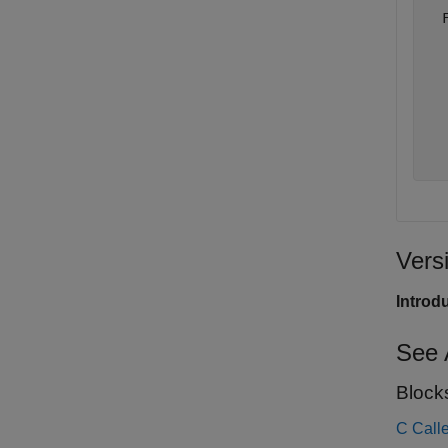
  
  
  
  
  
  
  
Vers
Introd
See 
Block
C Calle