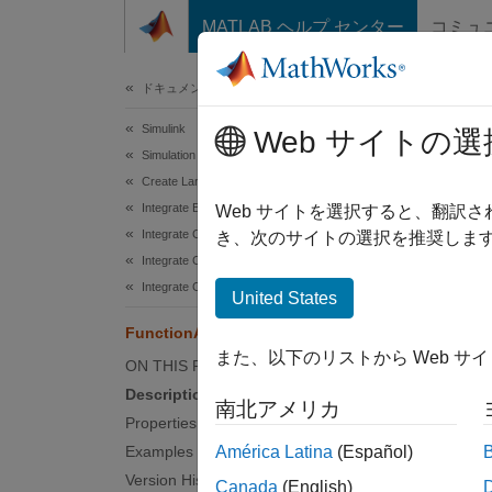
コンテンツへスキップ
MATLAB ヘルプ センター
コミュ
ドキュメ
ドキュメンテーションのホーム
Simulink
Fun
Web サイトの選
Simulation Integration
Create Large-Scale Model Components
Integrate External Code into Simulink
Specify
Web サイトを選択すると、翻訳
Integrate C/C++ Code into Simulink
き、次のサイトの選択を推奨します
Integrate C/C++ Code Using Code Importers
expand 
Desc
Integrate C Code Using C Caller Blocks
United States
FunctionArgument
Use th
また、以下のリストから Web サ
ON THIS PAGE
Use thi
Description
南北アメリカ
Functi
Properties
Importe
Examples
América Latina
(Español)
Version History
Canada
(English)