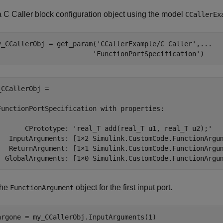
a
C Caller
block configuration object using the model
CCallerEx
y_CCallerObj = get_param(
'CCallerExample/C Caller'
,
...
'FunctionPortSpecification'
)
_CCallerObj = 

FunctionPortSpecification with properties:

       CPrototype: 'real_T add(real_T u1, real_T u2);'

   InputArguments: [1×2 Simulink.CustomCode.FunctionArgum
   ReturnArgument: [1×1 Simulink.CustomCode.FunctionArgum
  GlobalArguments: [1×0 Simulink.CustomCode.FunctionArgu
the
object for the first input port.
FunctionArgument
argone = my_CCallerObj.InputArguments(1)