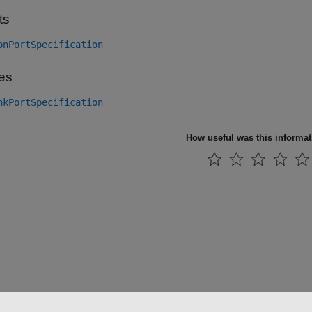
ts
onPortSpecification
es
nkPortSpecification
How useful was this informa