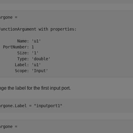
rgone = 

FunctionArgument with properties:

        Name: 'u1'

  PortNumber: 1

        Size: '1'

        Type: 'double'

       Label: 'u1'

e the label for the first input port.
argone.Label = 
"inputport1"
rgone = 
