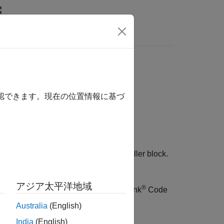
Answers
確認できます。現在の位置情報に基づ
names of inputs and outputs for a
C Caller
block.
obalArguments
parameters of the
アジア太平洋地域
®
object for the Simulink
Code
ortSpecification
Australia
(English)
India
(English)