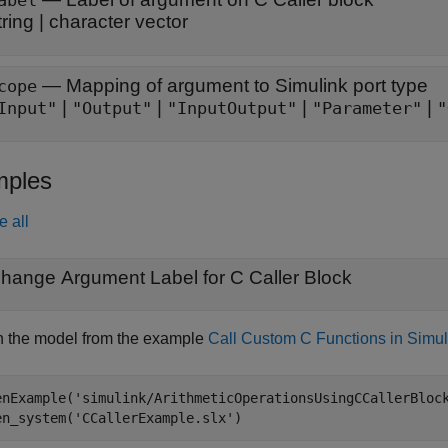
abel
tring
|
character vector
—
Mapping of argument to Simulink port type
cope
|
|
|
|
Input"
"Output"
"InputOutput"
"Parameter"
"
ples
e all
hange Argument Label for
C Caller
Block
 the model from the example
Call Custom C Functions in Simul
enExample(
'simulink/ArithmeticOperationsUsingCCallerBloc
en_system(
'CCallerExample.slx'
)