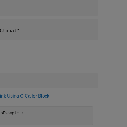
Global"
ink Using C Caller Block
.
ksExample'
)
