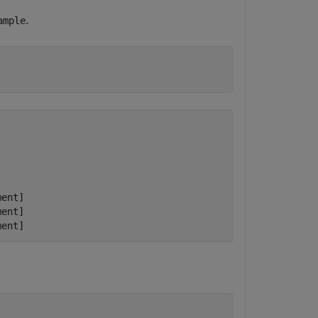
.
ample
ent]

ent]

ment]