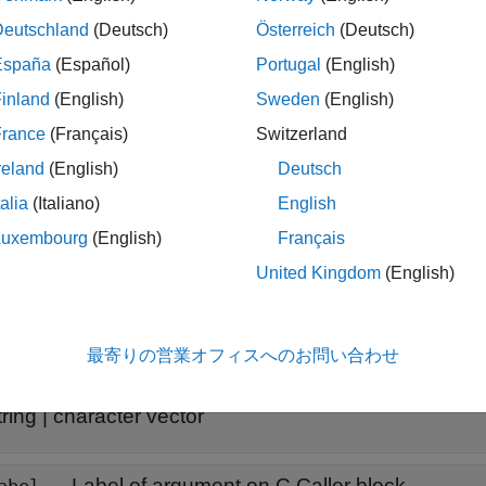
erties
Deutschland
(Deutsch)
Österreich
(Deutsch)
all
España
(Español)
Portugal
(English)
inland
(English)
Sweden
(English)
—
Name of variable in source code
ame
ead-only:
string
|
character vector
France
(Français)
Switzerland
reland
(English)
Deutsch
—
Port number of argument
talia
(Italiano)
English
ortNumber
ead-only:
uint32
Luxembourg
(English)
Français
United Kingdom
(English)
—
Size of argument
ize
tring
|
character vector
最寄りの営業オフィスへのお問い合わせ
—
Data type of argument
ype
tring
|
character vector
—
Label of argument on C Caller block