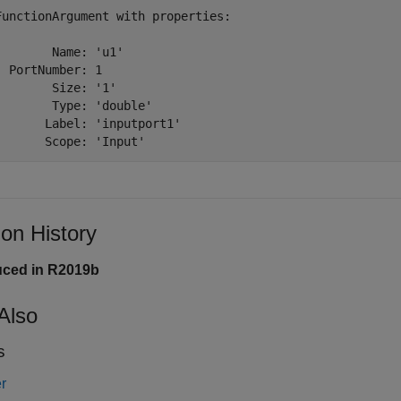
FunctionArgument with properties:

        Name: 'u1'

  PortNumber: 1

        Size: '1'

        Type: 'double'

       Label: 'inputport1'

       Scope: 'Input'
ion History
uced in R2019b
Also
s
r