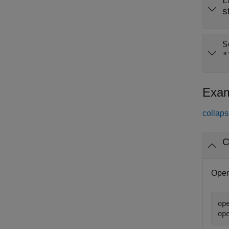
L
s
S
"
Exam
collaps
C
Open
op
op