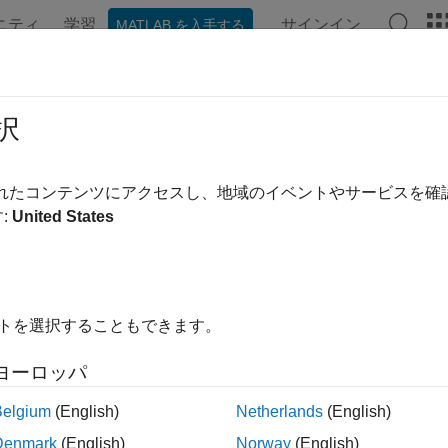
ニティ
学習
サインイン
MATLAB を入手する
ンテーション
例
関数
ブロック
アプリ
Videos
ctionArgument
択
 parameters of C Caller block inputs and outputs
されたコンテンツにアクセスし、地域のイベントやサービスを
:
United States
all in page
ription
e
object to customize the types, scopes, and 
FunctionArgument
イトを選択することもできます。
s object to set the
InputArguments
,
ReturnArgument
, and
Gl
ヨーロッパ
object for a
C Caller
block or a
onPortSpecification
SimulinkP
r.
Belgium
(English)
Netherlands
(English)
Denmark
(English)
Norway
(English)