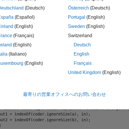
Deutschland
(Deutsch)
Österreich
(Deutsch)
España
(Español)
Portugal
(English)
折りたたむ
inland
(English)
Sweden
(English)
France
(Français)
Switzerland
複数の入力サイズに対して生成された重複関数
reland
(English)
Deutsch
talia
(Italiano)
English
®
LAB
コードが関数を複数回呼び出し、異なるサイズの入力を
Luxembourg
(English)
Français
数の特殊化を作成できます。この問題を回避するには、
coder.
United Kingdom
(English)
次のコードは
を使用して、関数
の
coder.ignoreSize
indexOf
nction
 [out1, out2] = test1(in)

最寄りの営業オフィスへのお問い合わせ
 = 1:10;

 = 2:40;

% Without coder.ignoreSize duplicate functions are gener
out1 = indexOf(coder.ignoreSize(a), in);

d