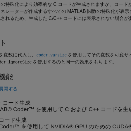
数の特殊化により効率的な C コードが生成されますが、コー
ネレーターが作成するすべての MATLAB 関数の特殊化が
されるため、生成した C/C++ コードには表示されない場合が
ト
を変数に代入し、
を使用してその変数を可変サ
coder.varsize
を使用するのと同一の効果をもちます。
der.ignoreSize
機能
展開する
++ コード生成
LAB® Coder™ を使用して C および C++ コード
 コード生成
 Coder™ を使用して NVIDIA® GPU のための C