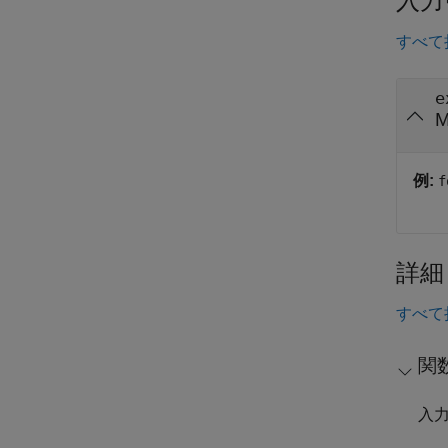
入力
すべて
e
M
例:
f
詳細
すべて
関
入