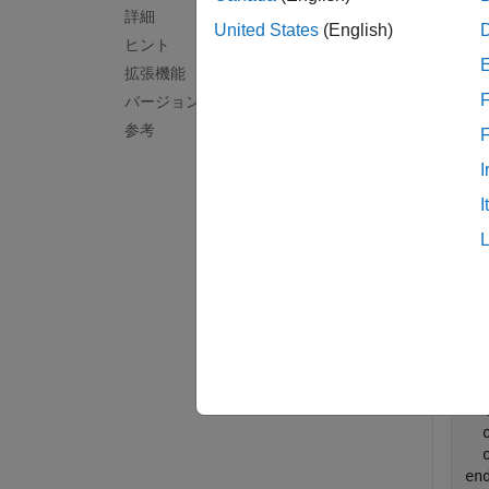
詳細
United States
(English)
ヒント
例
拡張機能
すべて
F
バージョン履歴
参考
I
I
MAT
の関
ば、
fu
  a
  b
  
en