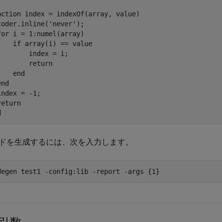
nction
 index = indexOf(array, value)

coder.inline(
'never'
);

for
 i = 1:numel(array)

if
 array(i) == value

        index = i;

return
end
end
index = -1;

return
d
ドを生成するには、次を入力します。
degen 
test1
-config:lib
-report
-args
{1}