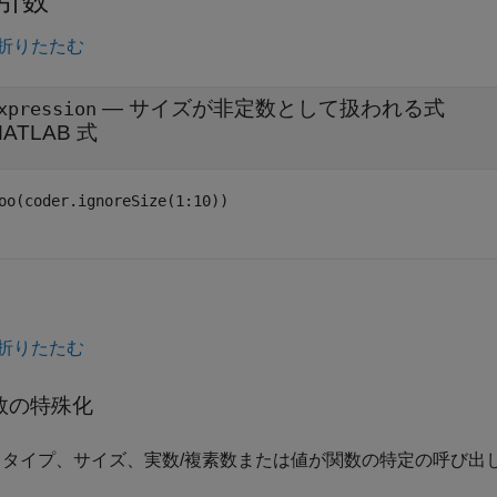
引数
折りたたむ
—
サイズが非定数として扱われる式
xpression
ATLAB 式
oo(coder.ignoreSize(1:10))
折りたたむ
数の特殊化
力タイプ、サイズ、実数/複素数または値が関数の特定の呼び出