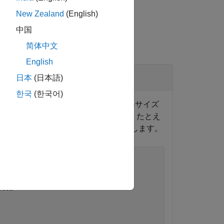
New Zealand
(English)
中国
简体中文
English
日本
(日本語)
한국
(한국어)
渡す場合、コード ジェネレーターは各サイズ
を関数入力に使用します。たとえ
ignoreSize
複数のコピーが作成されることを回避します。
ated