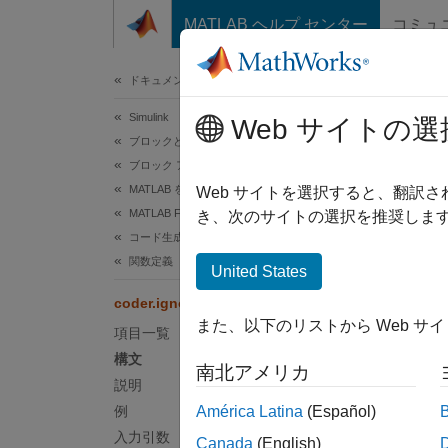
コンテンツへスキップ
MATLAB ヘルプ センター
コミュ
ドキュメ
ドキュメンテーションのホーム
Simulink
cod
Web サイトの選
ブロックとブロックセットの作成
ブロック アルゴリズムの作成
MATLAB を使用したブロックの作成
定数サ
Web サイトを選択すると、翻訳
MATLAB Functions を使用したブロックの作成
き、次のサイトの選択を推奨します
コード生成のためのプログラミング
ページ
構文
関数定義
United States
coder.ignoreSize
coder.
また、以下のリストから Web サ
説明
項目一覧
構文
南北アメリカ
coder.
説明
ないこ
例
América Latina
(Español)
入力引数
Canada
(English)
例