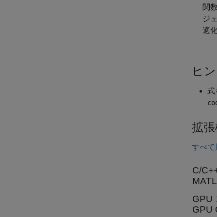
関
ジェ
適化
ヒン
式
co
拡張
すべて
C/C
MAT
GPU
GPU