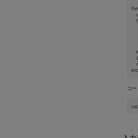
fu
  
  
  
en
コー
co