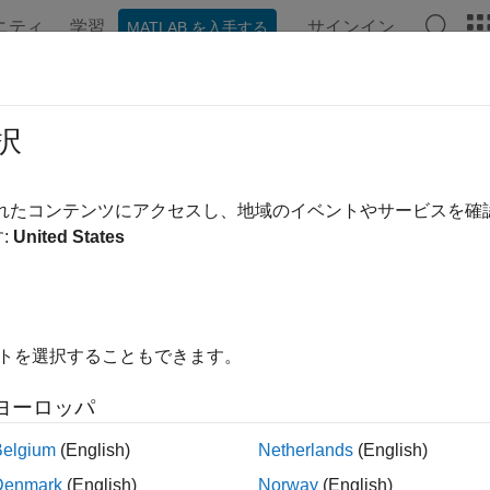
ニティ
学習
サインイン
MATLAB を入手する
ンテーション
例
関数
ブロック
アプリ
ビデオ
er.ignoreSize
択
イズの式を対象とした関数の特殊化がコード ジェネレーター
されたコンテンツにアクセスし、地域のイベントやサービスを
:
United States
内をすべて折りたたむ
ignoreSize(expression)
イトを選択することもできます。
ヨーロッパ
は、コード ジェネレーターが式の定数
ignoreSize(
)
expression
とを宣言します。
Belgium
(English)
Netherlands
(English)
Denmark
(English)
Norway
(English)