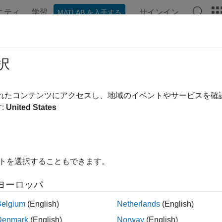
ニティ
学習
サインイン
MATLAB を入手する
ンテーション
例
関数
ブロック
アプリ
ビデオ
値型
択
 Function
ブロックでの数値型データと変数
されたコンテンツにアクセスし、地域のイベントやサービスを
 Function
ブロックは、符号付き整数、符号なし整数、単精
:
United States
します。
イトを選択することもできます。
Find indices and values of nonzero elements 
r.findOrError
以降)
ヨーロッパ
ック
Belgium
(English)
Netherlands
(English)
Denmark
(English)
Norway
(English)