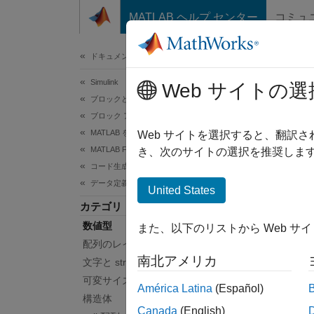
コンテンツへスキップ
MATLAB ヘルプ センター
コミュ
ドキュメ
ドキュメンテーションのホーム
Simulink
数
Web サイトの選
ブロックとブロックセットの作成
ブロック アルゴリズムの作成
MATLAB を使用したブロックの作成
MATLAB
Web サイトを選択すると、翻訳
MATLAB Functions を使用したブロックの作成
MATLAB
き、次のサイトの選択を推奨します
コード生成のためのプログラミング
ポート
データ定義
United States
関数
カテゴリ
数値型
また、以下のリストから Web サ
code
配列のレイアウト
南北アメリカ
文字と string
可変サイズ データ
トピ
América Latina
(Español)
構造体
Canada
(English)