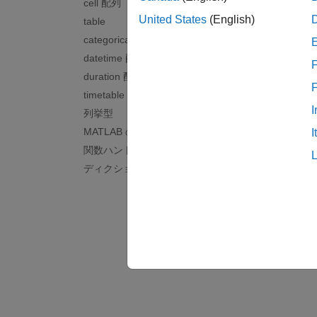
cell 配列
複素数
United States
(English)
table
コード生
categorical 配列
スパー
datetime 配列
F
コード
duration 配列
timetable
I
列挙型
MATLAB のクラス
I
関数ハンドル
ディクショナリ