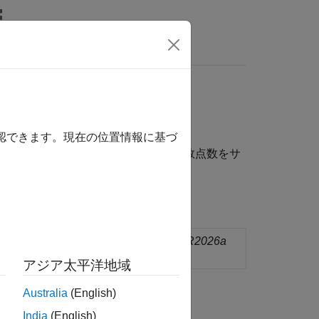
MATLAB Answers
確認できます。現在の位置情報に基づ
度浮動小数点数、および倍精度浮動小数点数をサ
in an array in generated C/C++ code
(R2026a
アジア太平洋地域
Australia
(English)
India
(English)