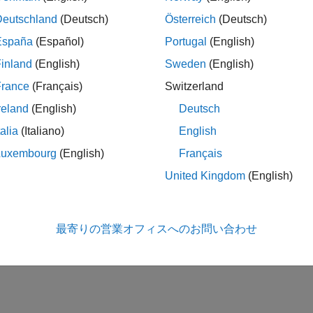
データのコード生成
Deutschland
(Deutsch)
Österreich
(Deutsch)
®
成用に MATLAB
コードで複素数データを使用します。
España
(Español)
Portugal
(English)
ス行列のコード生成
inland
(English)
Sweden
(English)
生成用の MATLAB コードでのスパース行列の使用
France
(Français)
Switzerland
reland
(English)
Deutsch
この情報は役に立ちました
talia
(Italiano)
English
Luxembourg
(English)
Français
United Kingdom
(English)
最寄りの営業オフィスへのお問い合わせ