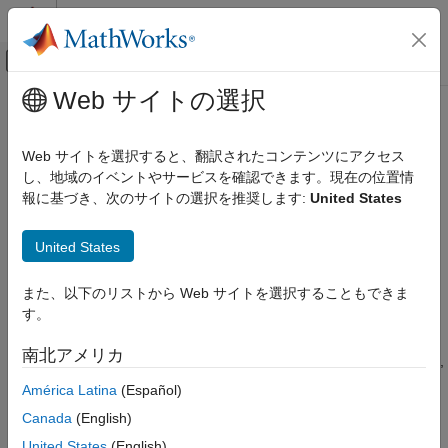
コンテンツへスキップ
MATLAB ヘルプ センター
オフキャンバス ナビゲーション メ
メインコンテンツ
Web サイトの選択
ドキュメンテーションのホーム
Reserved names
Simulink
Web サイトを選択すると、翻訳されたコンテンツにアクセス
Simulation
Reserved names to be excluded from generated code
し、地域のイベントやサービスを確認できます。現在の位置情
Optimize Performance
報に基づき、次のサイトの選択を推奨します:
United States
Manual Performance Optimization
Model Configuration Pane:
Simulation Target
United States
Reserved names
Description
ON THIS PAGE
また、以下のリストから Web サイトを選択することもできま
The Reserved names parameter specifies the names of
Description
す。
variables or functions in the generated code that match the
Settings
names of variables or functions specified in custom code for a
南北アメリカ
Tips
®
model that contains
MATLAB Function
blocks, Stateflow
charts,
Recommended Settings
or
Truth Table
blocks.
América Latina
(Español)
Programmatic Use
Canada
(English)
Category:
Simulation Target
Version History
United States
(English)