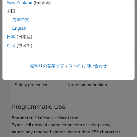
New Zealand
(English)
中国
where
is the object handle to the
config_param_object
model settings in the Configuration Parameters dialog box.
简体中文
English
Recommended Settings
日本
(日本語)
한국
(한국어)
Application
Setting
Debugging
No impact
Traceability
No impact
最寄りの営業オフィスへのお問い合わせ
Efficiency
No impact
Safety precaution
No recommendation
Programmatic Use
Parameter:
SimReservedNameArray
Type:
cell array of character vectors or string array
Value:
any reserved names shorter than 256 characters