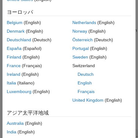
See Also
Settings
ヨーロッパ
{} (default)
Belgium
(English)
Netherlands
(English)
This action changes the names of variables or functions in the
generated code to avoid name conflicts with identifiers in custom
Denmark
(English)
Norway
(English)
code. Reserved names must be shorter than 256 characters.
Deutschland
(Deutsch)
Österreich
(Deutsch)
España
(Español)
Portugal
(English)
Tips
Finland
(English)
Sweden
(English)
Start each reserved name with a letter or an underscore to
France
(Français)
Switzerland
prevent error messages.
Ireland
(English)
Deutsch
Each reserved name must contain only letters, numbers, or
Italia
(Italiano)
English
underscores.
Luxembourg
(English)
Français
Separate the reserved names using commas or spaces.
United Kingdom
(English)
アジア太平洋地域
You can also specify reserved names by using the
command line:
Australia
(English)
India
(English)
config_param_object.set_param('SimReservedNameArray',