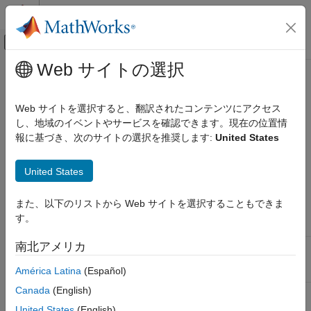
コンテンツへスキップ
MATLAB ヘルプ センター
オフキャンバス ナビゲーション メ
メインコンテンツ
Web サイトの選択
ドキュメンテーションのホーム
Model Configuration Parameters:
Simulink
Model Advisor
Web サイトを選択すると、翻訳されたコンテンツにアクセス
Modeling
し、地域のイベントやサービスを確認できます。現在の位置情
Analyze and Remodel Design
報に基づき、次のサイトの選択を推奨します:
United States
Model Advisor Pane Overview
Run Model Advisor Checks
The
Model Advisor
pane includes parameters for selecting a
United States
Model Configuration Parameters: Model
model-specific Model Advisor configuration file and enabling or
Advisor
disabling edit-time checking.
また、以下のリストから Web サイトを選択することもできま
ON THIS PAGE
す。
Model Advisor Pane Overview
Parameter
Description
To get help on an option
南北アメリカ
Model Advisor configuration
Specifies a Model Advisor
file
configuration file for the
América Latina
(Español)
model.
Canada
(English)
Show Model Advisor edit-
Enables Model Advisor edit-
time checks
time checks for the model.
United States
(English)