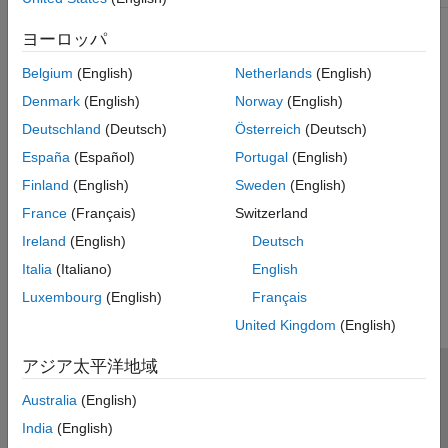
To get help on an option
ヨーロッパ
Right-click the option text label.
Belgium
(English)
Netherlands
(English)
Denmark
(English)
Norway
(English)
From the context menu, select
What's This
.
Deutschland
(Deutsch)
Österreich
(Deutsch)
España
(Español)
Portugal
(English)
Finland
(English)
Sweden
(English)
France
(Français)
Switzerland
Ireland
(English)
Deutsch
How useful was this information?
Italia
(Italiano)
English
Luxembourg
(English)
Français
United Kingdom
(English)
アジア太平洋地域
トラストセンター
商標
プライバシー ポリシー
Australia
(English)
違法コピー防止
アプリケーション ステータス
お問い合わせ
India
(English)
© 1994-2026 The MathWorks, Inc.