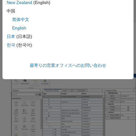
New Zealand
(English)
中国
简体中文
English
マスク エディターの [パラメーターとダイアログ] ペインを使用
日本
(日本語)
して、コントロールをマスク ダイアログ ボックスに追加してマ
スク ダイアログ ボックスのレイアウトを管理します。[コントロ
한국
(한국어)
ール] セクションから項目を選択して、パラメーターをマスク ダ
イアログ ボックスに追加します。[プロパティ エディター] セク
ションを使用して、パラメーターのプロパティを編集します。
最寄りの営業オフィスへのお問い合わせ