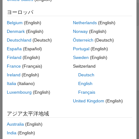
 model = 
'slexMaskACSystemExample'
ヨーロッパ
%open the model
Belgium
(English)
Netherlands
(English)
Denmark
(English)
Norway
(English)
Deutschland
(Deutsch)
Österreich
(Deutsch)
España
(Español)
Portugal
(English)
Finland
(English)
Sweden
(English)
France
(Français)
Switzerland
マスク エディターを開くには、AC System ブロックを右クリッ
Ireland
(English)
Deutsch
クし、
[マスクの編集]
を選択します。
Italia
(Italiano)
English
Luxembourg
(English)
Français
United Kingdom
(English)
アジア太平洋地域
Australia
(English)
India
(English)