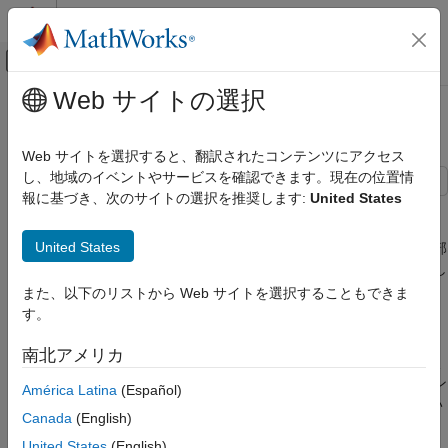
コンテンツへスキップ
MATLAB ヘルプ センター
オフキャンバス ナビゲーション メ
メインコンテンツ
Web サイトの選択
ドキュメンテーションのホーム
マスク ダイアログ ボックスの設計
Simulink
Web サイトを選択すると、翻訳されたコンテンツにアクセス
ブロックとブロックセットの作成
し、地域のイベントやサービスを確認できます。現在の位置情
ブロック マスクの作成
報に基づき、次のサイトの選択を推奨します:
United States
この例では、マスク エディターの [パラメーターとダイアログ]
ペインを使用してマスク ダイアログ ボックスを作成する方法を
マスク ダイアログ ボックスの設計
United States
示します。ブロックをマスクする場合、ブロック ロジックの細部
項目一覧
をカプセル化してブロックのカスタム インターフェイスを作成し
モデルの確認
ます。
また、以下のリストから Web サイトを選択することもできま
参考
す。
モデルの確認
南北アメリカ
AC System という名前のマスク サブシステム ブロックを含む次
のモデルについて考えます。AC System ブロックには、エアコン
América Latina
(Español)
システムが含まれています。サブシステムのマスクの詳細につい
Canada
(English)
ては、
簡単なマスクの作成
を参照してください。
United States
(English)