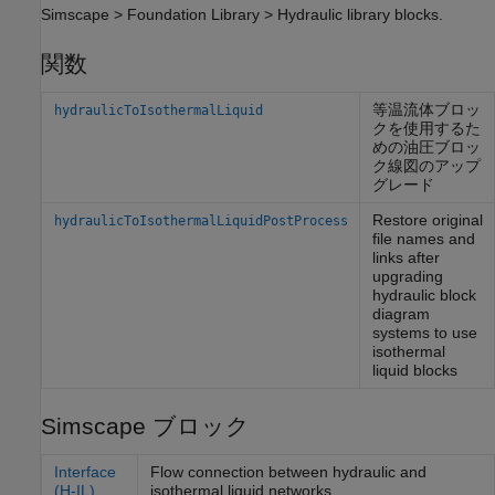
Simscape > Foundation Library > Hydraulic library blocks.
関数
等温流体ブロッ
hydraulicToIsothermalLiquid
クを使用するた
めの油圧ブロッ
ク線図のアップ
グレード
Restore original
hydraulicToIsothermalLiquidPostProcess
file names and
links after
upgrading
hydraulic block
diagram
systems to use
isothermal
liquid blocks
Simscape ブロック
Interface
Flow connection between hydraulic and
(H-IL)
isothermal liquid networks