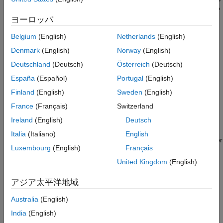
体モデル例と比較してみることができます。これらのモデルのい
ずれかを変換してクリーンアップする詳しい手順の例について
ヨーロッパ
は、
を参照してください。
hydraulicToIsothermalLiquid
Belgium
(English)
Netherlands
(English)
トピック
Denmark
(English)
Norway
(English)
Deutschland
(Deutsch)
Österreich
(Deutsch)
モデル変換入門
España
(Español)
Portugal
(English)
Advantages of Using Isothermal Liquid Blocks
Finland
(English)
Sweden
(English)
Blocks in the Isothermal Liquid library provide increased
accuracy and numerical performance and are easier to use.
France
(Français)
Switzerland
Upgrade Considerations When Converting Hydraulic to
Ireland
(English)
Deutsch
Isothermal Liquid Models
Italia
(Italiano)
English
Learn about how to maintain the original model functionality after
Luxembourg
(English)
Français
converting a model from hydraulic to isothermal liquid blocks by
adjusting the blocks and block parameters.
United Kingdom
(English)
モデルの変換
アジア太平洋地域
How to Upgrade Hydraulic Models
Australia
(English)
Learn how to use the
conversion
hydraulicToIsothermalLiquid
India
(English)
tool and review the results.