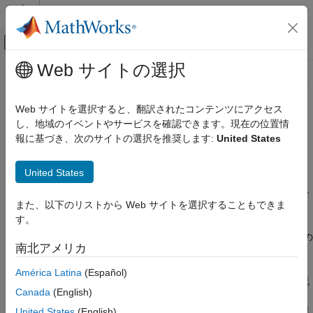
コンテンツへスキップ
MATLAB ヘルプ センター
オフキャンバス ナビゲーション メ
メインコンテンツ
Web サイトの選択
ドキュメンテーションのホーム
Isothermal Liquid ブロックを使用す
物理モデリング
るための油圧モデルのアップグレ
Web サイトを選択すると、翻訳されたコンテンツにアクセス
ード
し、地域のイベントやサービスを確認できます。現在の位置情
Simscape
報に基づき、次のサイトの選択を推奨します:
United States
Foundation ブロック ライブラリ
等温流体モデル
油圧ドメインから等温流体ドメインにモデルを変換するためのリ
United States
ソース
カテゴリ
シミュレーション中の作動流体の温度が一定のままである油圧シ
要素
また、以下のリストから Web サイトを選択することもできま
ステムをモデル化するには、等温流体ドメインを使用します。
センサー
す。
ソース
Isothermal Liquid ライブラリ ブロックを使用するには、レガシの
南北アメリカ
ユーティリティ
油圧モデルをアップグレードします。
等温流体システム
América Latina
(Español)
このページにリストされている油圧モデル例はそれぞれ、等温流
Isothermal Liquid ブロックを使用するため
Canada
(English)
の油圧モデルのアップグレード
体モデル例と対応しています。モデルを並べて開いて比較する
か、いずれかの油圧モデルを変換し、その結果を対応する等温流
United States
(English)