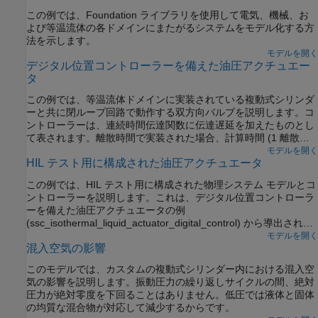
この例では、Foundation ライブラリを使用して電気、機械、お
よび等温流体の各ドメインにまたがるシステムをモデル化する方
法を示します。
モデルを開く
デジタル位置コントローラーを備えた油圧アクチュエー
タ
この例では、等温流体ドメインに実装されている複動式シリンダ
ーと共に閉ループ回路で動作する双方向バルブを説明します。コ
ントローラーは、連続時間伝達関数に伝達遅延を加えたものとし
て表されます。離散時間で実装された場合、計算時間 (1 離散時
間周期)＋ゼロ次ホールド (1/2 離散時間周期) が遅延として見込ま
モデルを開く
HIL テスト用に構成された油圧アクチュエータ
れます。周波数応答を生成できるように、モデルは線形に構成さ
れています。より高速なデスクトップ シミュレーション構成にす
この例では、HIL テスト用に構成された物理システム モデルとコ
るには、伝達遅延をコメント スルーし、ソルバーの最大ステップ
ントローラーを説明します。これは、デジタル位置コントローラ
サイズを大きくします。
ーを備えた油圧アクチュエータの例
(ssc_isothermal_liquid_actuator_digital_control) から導出されま
す。このモデルは、以下の手順を実行して HIL テスト用に構成さ
モデルを開く
混入空気の影響
れています。
このモデルでは、カスタムの複動式シリンダー内における混入空
気の影響を説明します。振動圧力の繰り返しサイクルの間、絶対
圧力が絶対零度を下回ることはありません。低圧では液体と固体
の均質な混合物が対応して減少するからです。