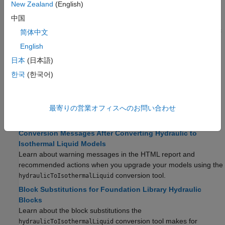
New Zealand
(English)
Upgrading Systems with Enabled Library Links, Model
中国
References, and Subsystem References
Preserve the links between files in models that contain hydraulic
简体中文
®
blocks from custom Simulink
libraries, referenced models, or
English
subsystems.
日本
(日本語)
Upgrading Custom Hydraulic Blocks to Use the Isothermal
한국
(한국어)
Liquid Domain
Rewrite underlying code of custom hydraulic blocks to convert
them to isothermal liquid domain.
最寄りの営業オフィスへのお問い合わせ
ブロック置換表と変換メッセージ
Conversion Messages After Converting Hydraulic to
Isothermal Liquid Models
Learn about warning messages in the HTML report and
recommended actions when you upgrade your models using the
conversion tool.
hydraulicToIsothermalLiquid
Block Substitutions for Foundation Library Hydraulic
Blocks
Learn about the block substitutions the
conversion tool makes for
hydraulicToIsothermalLiquid