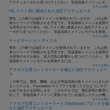
アクチュエータから見つけてください。等温流体ドメインにモデ
ルを変換するには、
ツールを使用
モデルを開く
hydraulicToIsothermalLiquid
HIL テスト用に構成された油圧アクチュエータ
します。
警告: この例では油圧ドメインが使用されていますが、これは将
来のリリースで削除される予定です。等温液体ドメインを使用す
る同等のモデル例を、HIL テスト用に構成された油圧アクチュエ
ータから見つけてください。等温流体ドメインにモデルを変換す
るには、
ツールを使用します。
モデルを開く
hydraulicToIsothermalLiquid
キャビテーション サイクル
警告: この例では油圧ドメインが使用されていますが、これは将
来のリリースで削除される予定です。等温液体ドメインを使用す
る同等のモデル例を、混入空気の影響から見つけてください。等
温流体ドメインにモデルを変換するには、
ツールを使用します。
モデルを開く
hydraulicToIsothermalLiquid
アナログ位置コントローラーを備えた油圧アクチュエー
タ
この例では、電気、機械、および等温流体の各ドメインにまたが
るシステムを、Foundation ライブラリを使ってどのようにモデ
ル化できるかを説明します。このモデルでは、電圧基準の要求に
応じて、等温流体ドメインに実装されている油圧システムが機械
的な負荷の位置を制御します。基準の要求がゼロの場合、油圧ア
モデルを開く
アナログ位置コントローラーと Dashboard ブロックを備
クチュエータ (および負荷) の変位はゼロで、基準が +5 ボルトの
えた油圧アクチュエータ
場合、変位は 100 mm となります。