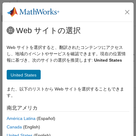
コンテンツへスキップ
MATLAB ヘルプ センター
オフキャンバス ナビゲーション メ
メインコンテンツ
Web サイトの選択
ドキュメンテーションのホーム
メカニズム
物理モデリング
Web サイトを選択すると、翻訳されたコンテンツにアクセス
車輪や車軸などのシンプルな位置および角度ベースのメカニズム
し、地域のイベントやサービスを確認できます。現在の位置情
Simscape
このライブラリには、シンプルな位置および角度ベースのメカニ
報に基づき、次のサイトの選択を推奨します:
United States
Foundation ブロック ライブラリ
ズムを表すブロックが含まれます。
カテゴリ
United States
Simscape ブロック
機械モデル
機械的な位置ベースの並進モデル
また、以下のリストから Web サイトを選択することもできま
Cam and
Position-and-angle-based cam and
機械的な角度ベースの回転モデル
す。
Follower (AB-
follower mechanism
(R2026a 以降)
メカニズム
PB)
南北アメリカ
電気モデル
Wheel and
Position-and-angle-based wheel and axle
電磁モデル
Axle (AB-PB)
mechanism
(R2026a 以降)
América Latina
(Español)
等温流体モデル
Canada
(English)
熱流体モデル
関連情報
United States
(English)