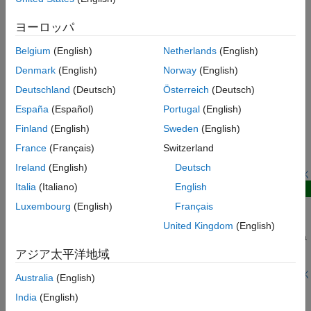
二相流体モデル
位置ベースの並進システム
気体モデル
ヨーロッパ
角度ベースの回転システム
湿り空気モデル
Belgium
(English)
Netherlands
(English)
熱モデル
注目の例
Denmark
(English)
Norway
(English)
物理量信号の操作
ユーティリティ
Deutschland
(Deutsch)
Österreich
(Deutsch)
Interfacing Angle-Based Rotational and Position-Based
Translational Networks
España
(Español)
Portugal
(English)
Demonstrates how you can define positive directions for
Finland
(English)
Sweden
(English)
translation and rotation in your physical view and adjust the
France
(Français)
Switzerland
Simscape™ network to achieve the desired behavior. It
highlights the flexibility of Simscape in mapping physical
Ireland
(English)
Deutsch
directions to schematic representations.
ライブ スクリプトを開く
Italia
(Italiano)
English
新規
Camshaft
Luxembourg
(English)
Français
Model a camshaft using Cam and Follower (AB-PB) blocks. The
United Kingdom
(English)
camshaft has four cams, each driving a knife-edge follower on a
spring. This example describes how to set up the cam profile,
アジア太平洋地域
offset angles between the cams, and initial conditions.
R2026a 以降
モデルを開く
Australia
(English)
この情報は役に立ちましたか？
India
(English)