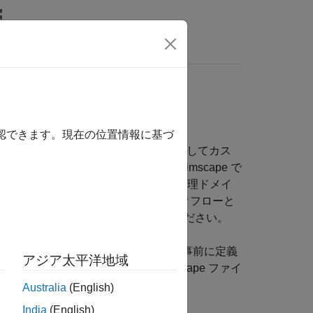
ビデオ
MATLAB Answers
ベスト プラクティス
確認できます。現在の位置情報に基づ
式のすべて備わったテキスト ファイルとしてカス
トとの互換性を確実にするために、Simscape で
することができます。また、独自の物理ドメイ
設けることも可能です。一般的なワークフローと
ape 言語の一般的なタスク
を参照してください。
、コンポーネント、ドメイン、関数の事前に定義
アジア太平洋地域
ファイルに基づいて、新しい Simscape ファイ
Australia
(English)
India
(English)