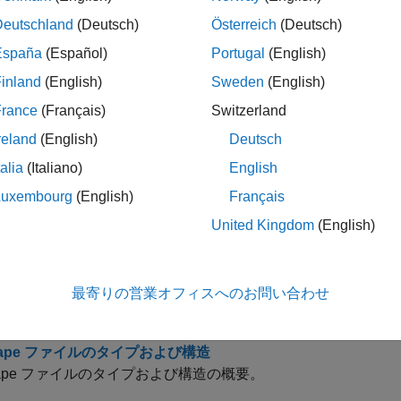
Deutschland
(Deutsch)
Österreich
(Deutsch)
必須のキーワードとよく使用されるキーワードが取
ewfile
España
(Español)
Portugal
(English)
る
inland
(English)
Sweden
(English)
France
(Français)
Switzerland
ック
reland
(English)
Deutsch
cape 言語とは
talia
(Italiano)
English
ング言語とその目的の概要。
Luxembourg
(English)
Français
scape 言語での線形抵抗のモデル化
United Kingdom
(English)
抗を例として使用した、Simscape 言語でのモデル化の仕組み
cape 言語の一般的なタスク
最寄りの営業オフィスへのお問い合わせ
scape 言語の一般的なワークフローと背景情報および例のリンク
scape ファイルのタイプおよび構造
scape ファイルのタイプおよび構造の概要。