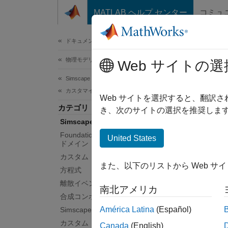
コンテンツへスキップ
MATLAB ヘルプ センター
コミュ
ドキュメ
ドキュメンテーションのホーム
物理モデリング
Sim
Web サイトの選
Simscape
カスタマイズ
Sim
Web サイトを選択すると、翻訳
カテゴリ
Sim
き、次のサイトの選択を推奨します
Simscape 言語入門
タム 
提供さ
Foundation ドメインおよびカスタム
United States
ドメイン
ンを追
カスタム コンポーネント
タスク
また、以下のリストから Web サ
方程式
初めて
離散イベントおよびモード チャート
南北アメリカ
された
合成コンポーネント
ルを作
América Latina
(Español)
Simscape ファイルの展開
カスタム コンポーネントとカスタム
Canada
(English)