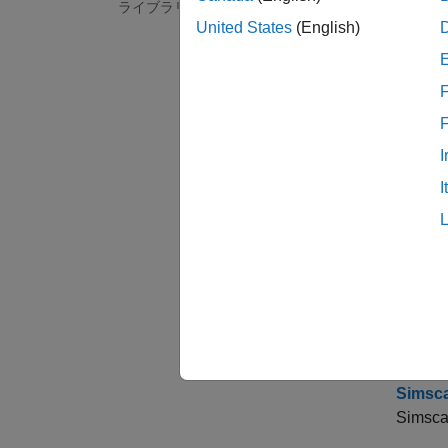
関数
ライブラリの作成
United States
(English)
sscn
F
トピ
I
Sims
I
モデリ
Sim
線形抵
Sims
Sim
Sim
Sim