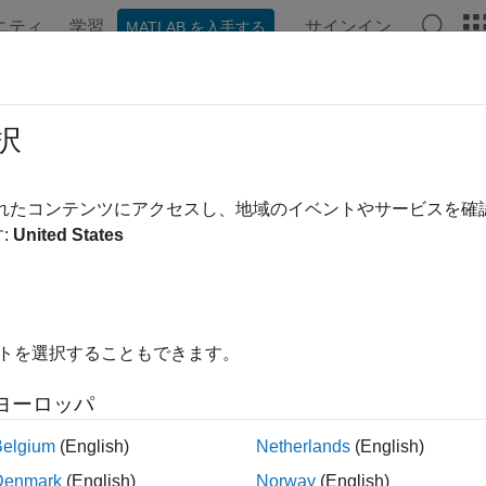
ニティ
学習
サインイン
MATLAB を入手する
ンテーション
例
関数
ブロック
アプリ
言語構文
scape
言語入門
択
scape™ ブロック ライブラリを拡張するための基本的な手法と
されたコンテンツにアクセスし、地域のイベントやサービスを
scape 言語では、パラメーター化、物理的接続、基となる方程
:
United States
コンポーネントを定義できます。標準の Simscape コンポーネン
れる物理ドメインの定義を、作成するコンポーネントで再利用
加して、そのドメインに完全なコンポーネント ライブラリを
、および背景情報や例のリンクのリストについては、
Simsc
イトを選択することもできます。
でもすぐに開始できるように、関数
を使用すると
sscnewfile
ヨーロッパ
テンプレートのライブラリに基づいて、または既存の Simscape 
成できます。
Belgium
(English)
Netherlands
(English)
Denmark
(English)
Norway
(English)