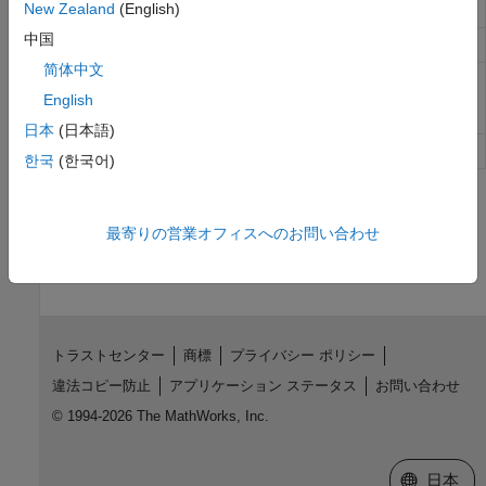
New Zealand
(English)
スイッチ
中国
Thermal Resistor
熱端子をもつ抵抗
简体中文
Translational
電気ドメインと機械並進ドメインの
Electromechanical
間のインターフェイス
English
Converter
日本
(日本語)
Variable Resistor
電気システムの線形可変抵抗
한국
(한국어)
この情報は役に立ちましたか？
最寄りの営業オフィスへのお問い合わせ
トラストセンター
商標
プライバシー ポリシー
違法コピー防止
アプリケーション ステータス
お問い合わせ
© 1994-2026 The MathWorks, Inc.
Web サイ
日本