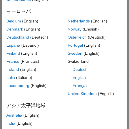
降)
Gyrator
電気システムの理想的なジャイレー
ヨーロッパ
ター
Belgium
(English)
Netherlands
(English)
Ideal Transformer
電気システムの理想的な変圧器
Denmark
(English)
Norway
(English)
Inductor
電気システムの線形インダクタ
Deutschland
(Deutsch)
Österreich
(Deutsch)
Infinite Resistance
2 つのノード間の初期電圧差を設定
España
(Español)
Portugal
(English)
するための電気要素
Finland
(English)
Sweden
(English)
Memristor
Ideal memristor with nonlinear
France
(Français)
Switzerland
dopant drift approach
Ireland
(English)
Deutsch
Mutual Inductor
電気システムの相互インダクタ
Italia
(Italiano)
English
Op-Amp
理想的な演算増幅器
Luxembourg
(English)
Français
Open Circuit
電流を流さない電気端子終端
United Kingdom
(English)
Resistor
電気システムの線形抵抗
アジア太平洋地域
Rotational
電気ドメインと機械回転ドメイン間
Electromechanical
のインターフェイス
Australia
(English)
Converter
India
(English)
Switch
外部物理量信号によって制御される