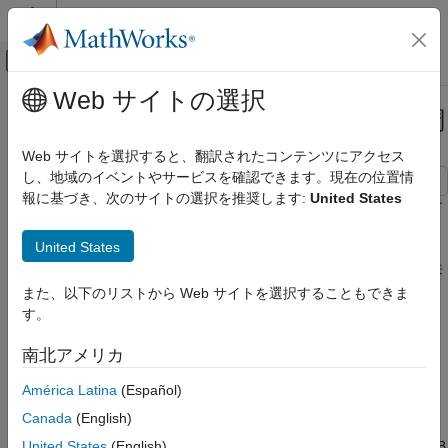
コンテンツへスキップ
MATLAB ヘルプ センター
オフキャンバス ナビゲーション メ
メインコンテンツ
Web サイトの選択
ドキュメンテーションのホーム
ヒルベルト変換による単側波帯変調
信号処理
Web サイトを選択すると、翻訳されたコンテンツにアクセス
し、地域のイベントやサービスを確認できます。現在の位置情
Signal Processing Toolbox
報に基づき、次のサイトの選択を推奨します:
United States
変換、相関、およびモデリング
この例は、離散ヒルベルト変換を使用して単側波帯変調を実装す
る方法を示します。
変換
United States
ヒルベルト変換による単側波帯変調
ヒルベルト変換は、変調器と復調器、音声処理、画像診断、到来
方向 (DOA) 測定など、基本的に複素数信号 (直交) 処理の設計を
また、以下のリストから Web サイトを選択することもできま
項目一覧
簡素化する場合に利用できます。
す。
はじめに
両側波帯変調
はじめに
南北アメリカ
単側波帯変調
単側波帯 (SSB) 変調は振幅変調 (AM) を効率的にした形式であ
América Latina
(Español)
理想的なヒルベルト変換
り、使用する帯域幅は AM の半分になります。この方法は、電
スペクトル シフター
Canada
(English)
話、アマチュア無線、HF 通信などの音声に基づく通信用途でよ
SSB 変調の効率的な実装
United States
(English)
く使用されています。この例は、ヒルベルト変換を使用して SSB