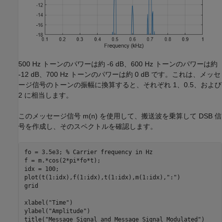
500 Hz トーンのパワーは約 -6 dB、600 Hz トーンのパワーは約
-12 dB、700 Hz トーンのパワーは約 0 dB です。これは、メッセ
ージ信号のトーンの振幅に換算すると、それぞれ 1、0.5、および
2 に相当します。
このメッセージ信号
m
(
n
)
を使用して、搬送波を乗算して DSB 信
号を作成し、そのスペクトルを確認します。
fo = 3.5e3; 
% Carrier frequency in Hz
f = m.*cos(2*pi*fo*t);

idx = 100;

plot(t(1:idx),f(1:idx),t(1:idx),m(1:idx),
":"
)

grid

xlabel(
"Time"
)

ylabel(
"Amplitude"
)

title(
"Message Signal and Message Signal Modulated"
)
