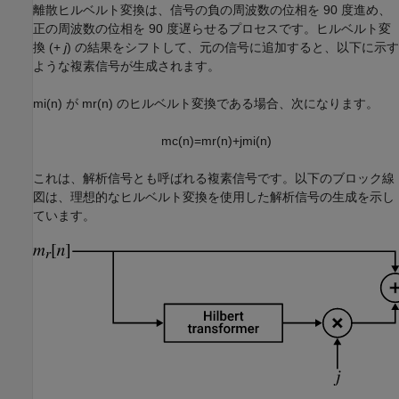
離散ヒルベルト変換は、信号の負の周波数の位相を 90 度進め、
正の周波数の位相を 90 度遅らせるプロセスです。ヒルベルト変
換 (+
j
) の結果をシフトして、元の信号に追加すると、以下に示す
ような複素信号が生成されます。
m
i
(
n
)
が
m
r
(
n
)
のヒルベルト変換である場合、次になります。
m
c
(
n
)
=
m
r
(
n
)
+
j
m
i
(
n
)
これは、解析信号とも呼ばれる複素信号です。以下のブロック線
図は、理想的なヒルベルト変換を使用した解析信号の生成を示し
ています。