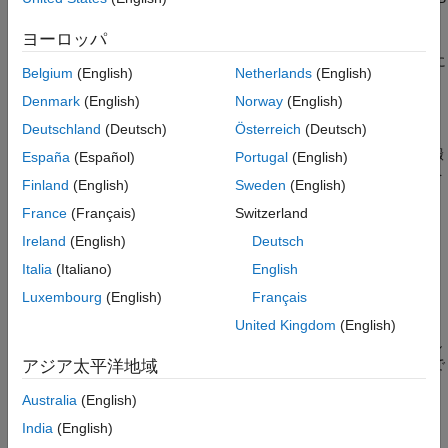
まとめ
変調を実装する方法について示します。
ヨーロッパ
参考
SSB 変調においてヒルベルト変換を使用する必要性を理解するに
Belgium
(English)
Netherlands
(English)
は、両側波帯変調を最初に確認すると便利です。
Denmark
(English)
Norway
(English)
両側波帯変調
Deutschland
(Deutsch)
Österreich
(Deutsch)
両側波帯 (DSB) 変調は、AM を簡単にした形式であり、通常、搬
España
(Español)
Portugal
(English)
送波周波数のいずれかの波帯において変調された信号の周波数を
Finland
(English)
Sweden
(English)
シフトした 2 つのコピーで構成されます。正確には DSB 抑圧搬
France
(Français)
Switzerland
送波と呼ばれ、以下のように定義されています。
Ireland
(English)
Deutsch
f
(
n
)
=
m
(
n
)
cos
(
2
π
f
0
n
/
f
s
)
Italia
(Italiano)
English
Luxembourg
(English)
Français
ここで、
m
(
n
)
は通常、メッセージ信号と呼ばれ、
f
0
は搬送波周
波数です。上記の方程式で示すとおり、DSB 変調は、搬送波
United Kingdom
(English)
cos
(
2
π
f
0
n
/
f
s
)
をメッセージ信号
m
(
n
)
に乗算して算出します。し
たがって、フーリエ変換の変調定理を使用して変換
f
(
n
)
を計算で
アジア太平洋地域
きます。
Australia
(English)
F
(
f
)
=
1
2
[
M
(
f
-
f
0
)
+
M
(
f
+
f
0
)
]
India
(English)