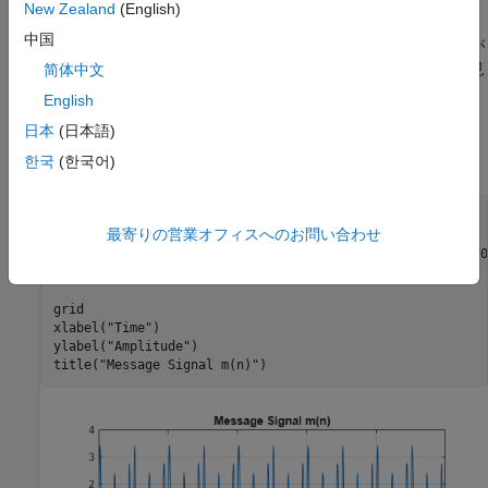
New Zealand
(English)
ここで、
M
(
f
)
は、
m
(
n
)
の離散時間フーリエ変換 (DTFT) です。
中国
メッセージ信号が帯域幅
"W"
のローパスの場合、
F
(
f
)
は帯域幅が
2 倍のバンドパス信号です。DSB 信号とそのスペクトルの例を見
简体中文
てみましょう。
English
日本
(日本語)
まず、振幅が異なる 500 Hz、600 Hz、および 700 Hz の 3 つの
トーンを含むメッセージ信号を定義してプロットします。
한국
(한국어)
Fs = 10e3;

最寄りの営業オフィスへのお問い合わせ
t = 0:1/Fs:0.1-1/Fs;

m = sin(2*pi*500*t) + 0.5*sin(2*pi*600*t) + 2*sin(2*pi*70
plot(t,m)

grid

xlabel(
"Time"
)

ylabel(
"Amplitude"
)

title(
"Message Signal m(n)"
)