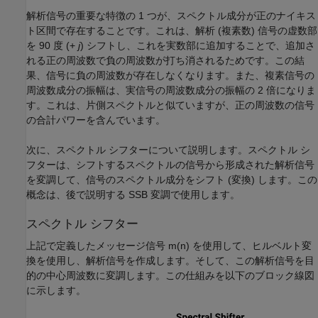
解析信号の重要な特徴の 1 つが、スペクトル成分が正のナイキス
ト区間で存在することです。これは、解析 (複素数) 信号の虚数部
を 90 度 (+
j
) シフトし、これを実数部に追加することで、追加さ
れる正の周波数で負の周波数が打ち消されるためです。この結
果、信号に負の周波数が存在しなくなります。また、複素信号の
周波数成分の振幅は、実信号の周波数成分の振幅の 2 倍になりま
す。これは、片側スペクトルと似ていますが、正の周波数の信号
の合計パワーを含んでいます。
次に、スペクトル シフターについて説明します。スペクトル シ
フターは、シフトするスペクトルの信号から形成された解析信号
を変調して、信号のスペクトル成分をシフト (変換) します。この
概念は、後で説明する SSB 変調で使用します。
スペクトル シフター
上記で定義したメッセージ信号
m
(
n
)
を使用して、ヒルベルト変
換を使用し、解析信号を作成します。そして、この解析信号を目
的の中心周波数に変調します。この仕組みを以下のブロック線図
に示します。