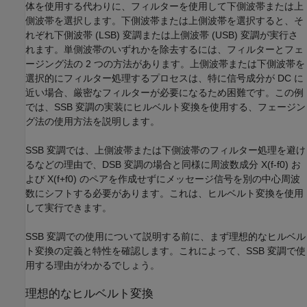
体を使用する代わりに、フィルターを使用して下側波帯または上
側波帯を選択します。下側波帯または上側波帯を選択すると、そ
れぞれ下側波帯 (LSB) 変調または上側波帯 (USB) 変調が実行さ
れます。単側波帯のいずれかを除去するには、フィルターとフェ
ージング法の 2 つの方法があります。上側波帯または下側波帯を
選択的にフィルター処理するプロセスは、特に信号成分が DC に
近い場合、厳密なフィルターが必要になるため困難です。この例
では、SSB 変調の実装にヒルベルト変換を使用する、フェージン
グ法の使用方法を説明します。
SSB 変調では、上側波帯または下側波帯のフィルター処理を避け
るなどの理由で、DSB 変調の場合と同様に周波数成分
X
(
f
-
f
0
)
お
よび
X
(
f
+
f
0
)
のペアを作成せずにメッセージ信号を別の中心周波
数にシフトする必要があります。これは、ヒルベルト変換を使用
して実行できます。
SSB 変調での使用について説明する前に、まず理想的なヒルベル
ト変換の定義と特性を確認します。これによって、SSB 変調で使
用する理由がわかるでしょう。
理想的なヒルベルト変換