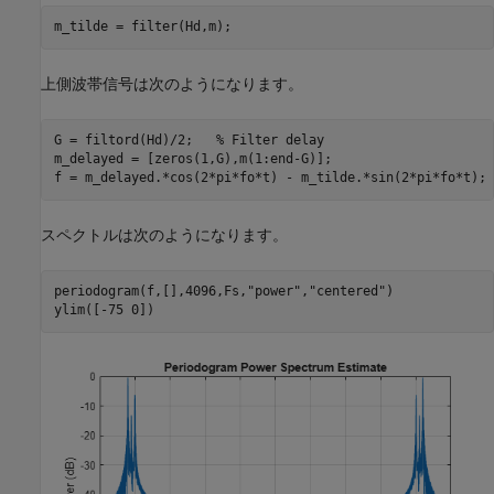
m_tilde = filter(Hd,m);
上側波帯信号は次のようになります。
G = filtord(Hd)/2;   
% Filter delay
m_delayed = [zeros(1,G),m(1:end-G)];

f = m_delayed.*cos(2*pi*fo*t) - m_tilde.*sin(2*pi*fo*t);
スペクトルは次のようになります。
periodogram(f,[],4096,Fs,
"power"
,
"centered"
)

ylim([-75 0])