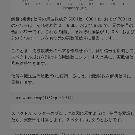
解析 (複素) 信号の周波数成分 500 Hz、600 Hz、および 700 Hz
のパワーは、それぞれ約 0、-6 dB、および 6 dB で、元の信号の
合計パワーです。これらの値は、それぞれ振幅が 1、0.5、および
2 の 3 つのトーンをもつ元の実数値信号に相当します。
このとき、周波数成分のペアを作成せずに、解析信号を変調して
スペクトル成分を別の中心周波数にシフトすると共に、実数値信
号を維持できます。
信号を搬送波周波数
f
0
に変調するには、指数関数を解析信号に
乗算します。
mcm = mc.*exp(1i*2*pi*fo*t);
スペクトル シフターのブロック線図に示すように、信号を変調し
たら、実数部を計算します。スペクトルは次のとおりです。