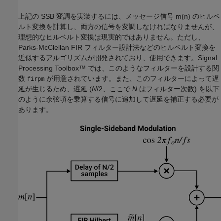
上記の SSB 変調を実装するには、メッセージ信号
m
(
n
)
のヒルベ
ルト変換を計算し、両方の信号を変調しなければなりませんが、
理想的なヒルベルト変換は現実的ではありません。ただし、
Parks-McClellan FIR フィルター設計法などのヒルベルト変換を
近似するアルゴリズムが開発されており、使用できます。Signal
Processing Toolbox™ では、このようなフィルターを設計する関
数
が用意されています。また、このフィルターによって遅
firpm
延が生じるため、遅延 (
N
/2、ここで
N
はフィルター次数) を以下
のように余弦項を乗算する信号に追加して遅延を補正する必要が
あります。