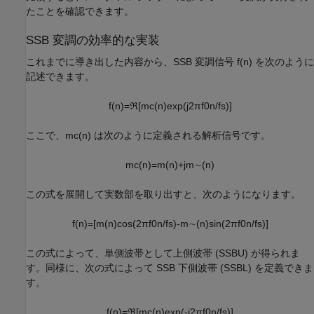
たことを確認できます。
SSB 変調の効率的な実装
これまでに導き出した内容から、SSB 変調信号
f
(
n
)
を次のように
記述できます。
f
(
n
)
=
ℜ
[
m
c
(
n
)
exp
(
j
2
π
f
0
n
/
f
s
)
]
ここで、
m
c
(
n
)
は次のように定義される解析信号です。
m
c
(
n
)
=
m
(
n
)
+
j
m
∼
(
n
)
この式を展開して実数部を取り出すと、次のようになります。
f
(
n
)
=
[
m
(
n
)
cos
(
2
π
f
0
n
/
f
s
)
-
m
∼
(
n
)
sin
(
2
π
f
0
n
/
f
s
)
]
この式によって、単側波帯として上側波帯 (SSBU) が得られま
す。同様に、次の式によって SSB 下側波帯 (SSBL) を定義できま
す。
f
(
n
)
=
ℜ
[
m
c
(
n
)
exp
(
-
j
2
π
f
0
n
/
f
s
)
]