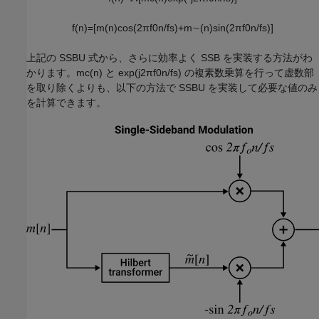
f
(
n
)
=
[
m
(
n
)
cos
(
2
π
f
0
n
/
f
s
)
+
m
∼
(
n
)
sin
(
2
π
f
0
n
/
f
s
)
]
上記の SSBU 式から、さらに効率よく SSB を実装する方法がわ
かります。
m
c
(
n
)
と
exp
(
j2
π
f
0
n
/
f
s
)
の複素数乗算を行って虚数部
を取り除くよりも、以下の方法で SSBU を実装して必要な値のみ
を計算できます。