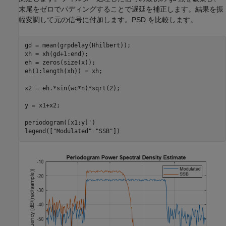
末尾をゼロでパディングすることで遅延を補正します。結果を振
幅変調して元の信号に付加します。PSD を比較します。
gd = mean(grpdelay(Hhilbert));

xh = xh(gd+1:end);

eh = zeros(size(x));

eh(1:length(xh)) = xh;

x2 = eh.*sin(wc*n)*sqrt(2);

y = x1+x2;

periodogram([x1;y]')

legend([
"Modulated"
"SSB"
])