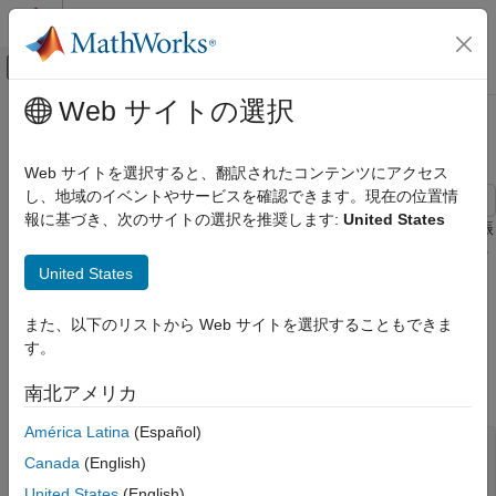
コンテンツへスキップ
MATLAB ヘルプ センター
オフキャンバス ナビゲーション メ
メインコンテンツ
Web サイトの選択
ドキュメンテーションのホーム
単側波帯振幅変調
信号処理
Web サイトを選択すると、翻訳されたコンテンツにアクセス
し、地域のイベントやサービスを確認できます。現在の位置情
Signal Processing Toolbox
報に基づき、次のサイトの選択を推奨します:
United States
変換、相関、およびモデリング
この例では、ヒルベルト変換を使用して信号の単側波帯 (SSB) 振
幅変調 (AM) を実行する方法を説明します。単側波帯 AM 信号の
変換
United States
帯域幅は、通常の AM 信号の帯域幅より狭くなります。
単側波帯振幅変調
関数
を使用してシミュレートされた広帯域信号のサンプル
sinc
また、以下のリストから Web サイトを選択することもできま
項目一覧
を 512 個生成します。
す。
参考
π
/
4
ラジアン/サンプルの帯域幅を指定します。
南北アメリカ
América Latina
(Español)
N = 512;

Canada
(English)
n = 0:N-1;

United States
(English)