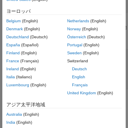
bw = 1/4;

x = sinc((n-N/2)*bw);
ヨーロッパ
Belgium
(English)
Netherlands
(English)
S/N 比が 20 dB となるホワイト ガウス ノイズを付加します。再
現可能な結果が必要な場合は、乱数発生器をリセットします。関
Denmark
(English)
Norway
(English)
数
を使用して信号のパワー スペクトル密度 (PSD)
periodogram
Deutschland
(Deutsch)
Österreich
(Deutsch)
を推定します。
España
(Español)
Portugal
(English)
Finland
(English)
Sweden
(English)
rng 
default
France
(Français)
Switzerland
SNR = 20;

Ireland
(English)
Deutsch
noise = randn(size(x))*std(x)/db2mag(SNR);

x = x + noise;

Italia
(Italiano)
English
periodogram(x)
Luxembourg
(English)
Français
United Kingdom
(English)
アジア太平洋地域
Australia
(English)
India
(English)