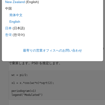
New Zealand
(English)
中国
简体中文
English
日本
(日本語)
한국
(한국어)
搬送波周波数
ω
c
=
π
/
2
の余弦を使用して信号の振幅変調を行います。変調された信号の
最寄りの営業オフィスへのお問い合わせ
パワーが元の信号のパワーと等しくなるように
2
で乗算します。PSD を推定します。
wc = pi/2;

x1 = x.*cos(wc*n)*sqrt(2);

periodogram(x1)

legend(
"Modulated"
)