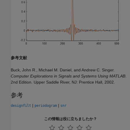
参考文献
Buck, John R., Michael M. Daniel, and Andrew C. Singer.
Computer Explorations in Signals and Systems Using MATLAB
.
2nd Edition. Upper Saddle River, NJ: Prentice Hall, 2002.
参考
|
|
designfilt
periodogram
snr
この情報は役に立ちましたか？