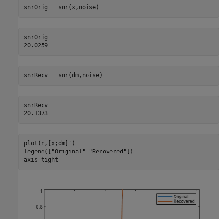
snrOrig = snr(x,noise)
snrOrig = 

snrRecv = snr(dm,noise)
snrRecv = 

plot(n,[x;dm]')

legend([
"Original"
"Recovered"
])

axis 
tight