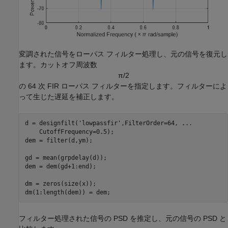
変調された信号をローパス フィルター処理し、元の信号を復元し
ます。カットオフ周波数
π
/
2
の 64 次 FIR ローパス フィルターを指定します。フィルターによ
って生じた遅延を補正します。
d = designfilt(
'lowpassfir'
,FilterOrder=64, 
...
    CutoffFrequency=0.5);

dem = filter(d,ym);

gd = mean(grpdelay(d));

dem = dem(gd+1:end);

dm = zeros(size(x));

dm(1:length(dem)) = dem;
フィルター処理された信号の PSD を推定し、元の信号の PSD と