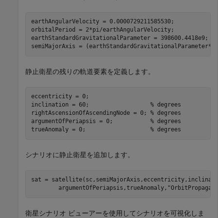
earthAngularVelocity = 0.0000729211585530;            
orbitalPeriod = 2*pi/earthAngularVelocity;            
earthStandardGravitationalParameter = 398600.4418e9;  
semiMajorAxis = (earthStandardGravitationalParameter*(
静止衛星の残りの軌道要素を定義します。
eccentricity = 0;

inclination = 60;                  
% degrees
rightAscensionOfAscendingNode = 0; 
% degrees
argumentOfPeriapsis = 0;           
% degrees
trueAnomaly = 0;                   
% degrees
シナリオに静止衛星を追加します。
sat = satellite(sc,semiMajorAxis,eccentricity,inclinat
        argumentOfPeriapsis,trueAnomaly,
"OrbitPropagat
衛星シナリオ ビューアーを使用してシナリオを可視化しま