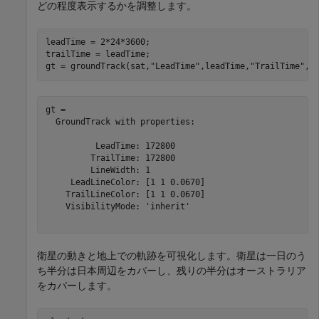
どの程度表示するかを調整します。
leadTime = 2*24*3600;                                 
trailTime = leadTime;

gt = groundTrack(sat,
"LeadTime"
,leadTime,
"TrailTime"
,t
gt = 

  GroundTrack with properties:

          LeadTime: 172800

         TrailTime: 172800

         LineWidth: 1

     LeadLineColor: [1 1 0.0670]

    TrailLineColor: [1 1 0.0670]

    VisibilityMode: 'inherit'

衛星の動きと地上での軌跡を可視化します。衛星は一日のう
ち半分は日本周辺をカバーし、残りの半分はオーストラリア
をカバーします。