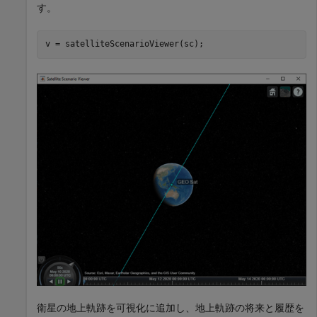
す。
v = satelliteScenarioViewer(sc);
衛星の地上軌跡を可視化に追加し、地上軌跡の将来と履歴を