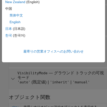
New Zealand
(English)
中国
—
将来のグラウンド トラック
LeadLineColor
の色
简体中文
(既定値) |
RGB 3 成分
|
|
[1 0 1]
RGB triplet
English
|
string scalar of color name
character
vector of color name
日本
(日本語)
한국
(한국어)
—
グラウンド トラックの履歴
TrailLineColor
の色
(既定値) |
RGB 3 成分
|
[1 0.5 0]
RGB triplet
最寄りの営業オフィスへのお問い合わせ
|
|
string scalar of color name
character
vector of color name
—
グラウンド トラックの可視
VisibilityMode
モード
(既定値) |
|
'auto'
'inherit'
'manual'
オブジェクト関数