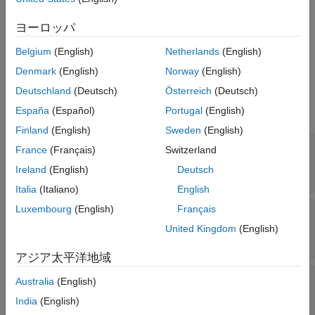
または
オブジェクトの
オブジ
Satellite
Platform
groundTrack
ヨーロッパ
ェクト関数を使用して
オブジェクトを作成できま
GroundTrack
Belgium
(English)
Netherlands
(English)
す。
Denmark
(English)
Norway
(English)
プロパティ
Deutschland
(Deutsch)
Österreich
(Deutsch)
すべて展開する
España
(Español)
Portugal
(English)
Finland
(English)
Sweden
(English)
—
地上軌跡を可視化する期間
LeadTime
France
(Français)
Switzerland
から
または1軌道周期
(既定
StartTime
StopTime
Ireland
(English)
Deutsch
値) |
正のスカラー
Italia
(Italiano)
English
Luxembourg
(English)
Français
—
可視化される地上軌跡の履歴の期
TrailTime
間
United Kingdom
(English)
～
(既定値) |
正のスカラー
StartTime
StopTime
アジア太平洋地域
—
グラウンド トラックの視覚的な
LineWidth
Australia
(English)
幅
India
(English)
(既定値) |
範囲(0 10]のスカラー
1