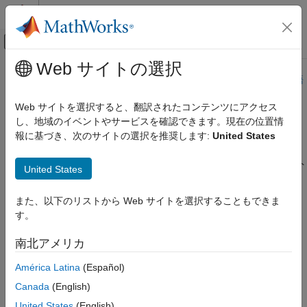
コンテンツへスキップ
MATLAB ヘルプ センター
オフキャンバス ナビゲーション メ
メインコンテンツ
Web サイトの選択
ドキュメンテーションのホーム
このページは機械翻訳を使用して翻訳されました。最新版の英語
を参照するには、ここをクリックします。
無線通信
Web サイトを選択すると、翻訳されたコンテンツにアクセス
し、地域のイベントやサービスを確認できます。現在の位置情
GroundTrack
Satellite Communications Toolbox
報に基づき、次のサイトの選択を推奨します:
United States
シナリオの生成と可視化
シナリオ内の衛星またはプラットフォームに属するグラウンド ト
GroundTrack
United States
ラックオブジェクト
項目一覧
また、以下のリストから Web サイトを選択することもできま
説明
このページをすべて展開する
す。
作成
説明
プロパティ
南北アメリカ
オブジェクト関数
は、シナリオ内の衛星またはプラットフォームに属
GroundTrack
América Latina
(Español)
例
するグラウンド トラックオブジェクトを定義します。
バージョン履歴
Canada
(English)
参考
作成
United States
(English)