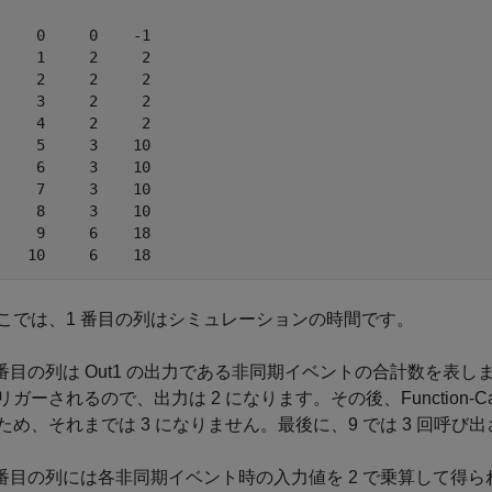
     0     0    -1

     1     2     2

     2     2     2

     3     2     2

     4     2     2

     5     3    10

     6     3    10

     7     3    10

     8     3    10

     9     6    18

    10     6    18
こでは、1 番目の列はシミュレーションの時間です。
 番目の列は Out1 の出力である非同期イベントの合計数を表します。Func
リガーされるので、出力は 2 になります。その後、Function-Call 
ため、それまでは 3 になりません。最後に、9 では 3 回呼び出
 番目の列には各非同期イベント時の入力値を 2 で乗算して得られ