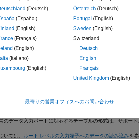
タのインポート/エクスポート]
ペインで入力できます。どちらの
Deutschland
(Deutsch)
Österreich
(Deutsch)
す。
España
(Español)
Portugal
(English)
デル コンフィギュレーション パラメーター
[入力]
はテーブル
inland
(English)
Sweden
(English)
France
(Français)
Switzerland
同期イベントを出力する入力ポートに対応するテーブルは、非
ばなりません。
reland
(English)
Deutsch
talia
(Italiano)
English
非同期ベクトルの時間ベクトルは、倍精度データ型で単調増
Luxembourg
(English)
Français
時間データは、モデル ステップ サイズの整数倍でなければ
United Kingdom
(English)
任意のタイム ステップで複数の関数呼び出しを指定するに
つまり、
t
= 1 で 3 つの非同期イベントを指定し、
t
= 9 で
最寄りの営業オフィスへのお問い合わせ
ルで
を 3 回、
を 2 回リストしなければなりません。 (
1
9
t =
常のデータ入力ポートに対応するテーブルの形式は、サポート
ついては、
ルート レベルの入力端子へのデータの読み込み
を参