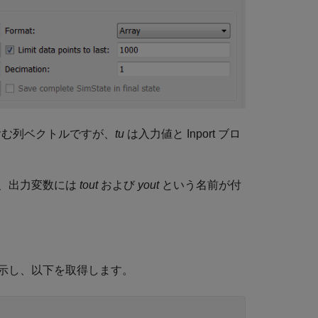
を含む列ベクトルですが、
tu
は入力値と
Inport
ブロ
、出力変数には
tout
および
yout
という名前が付
示し、以下を取得します。