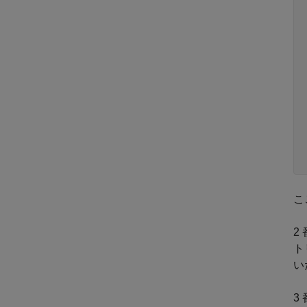
こ
2
ト
い
3