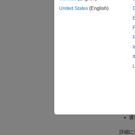
[デー
United States
(English)
されま
モ
F
非
れ
I
I
通
詳細に