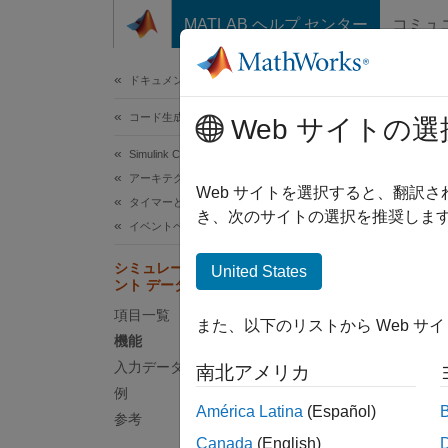
コンテンツへスキップ
MATLAB ヘルプ センター
コミュ
ドキュメ
ドキュメンテーションのホーム
コード生成
シ
Web サイトの選
Simulink Coder
アーキテクチャとコンポーネントの設計
機能
Web サイトを選択すると、翻訳
タイマーとスケジューリング
き、次のサイトの選択を推奨します
Inport
イベントベースのスケジューリング
固定ス
シミュレーションのための非同期イベ
United States
ント データのインポート
各
項目一覧
また、以下のリストから Web サ
機能
各
入力データ形式
南北アメリカ
入力
例
América Latina
(Español)
参考
非同期
Canada
(English)