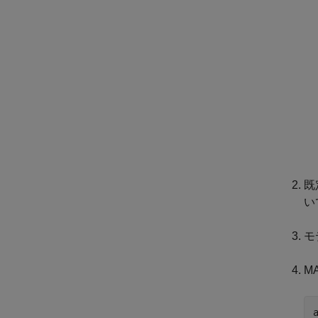
既
い
モ
M
a