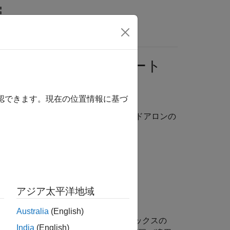
リ
ビデオ
MATLAB Answers
ント データのインポート
確認できます。現在の位置情報に基づ
期イベント データをインポートできます。スタンドアロンの
アジア太平洋地域
Australia
(English)
ション パラメーター] ダイアログ ボックスの
India
(English)