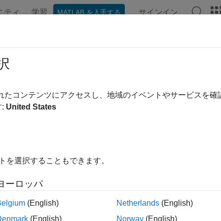
ニティ
学習
サインイン
MATLAB を入手する
ンテーション
例
関数
ブロック
モデル設定
アプ
ミュレーションのための非同期イベ
択
されたコンテンツにアクセスし、地域のイベントやサービスを
:
United States
ブロックを介して Function-Call Subsystem に非同
テップ シミュレーションでは、以下を指定できます。
非同期イベントが発生した時間点
イトを選択することもできます。
時間点での非同期イベントの数
ヨーロッパ
データ形式
Belgium
(English)
Netherlands
(English)
®
データは、MATLAB
コマンド ラインまたは [コンフィギュレー
Denmark
(English)
Norway
(English)