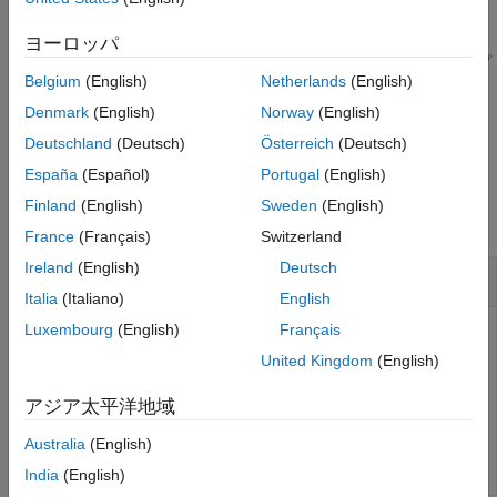
コード ジェネレーターはコンパイラ オプションをビルド情報オ
ヨーロッパ
ブジェクトに保存します。関数は指定された順序に基づいてオプ
Belgium
(English)
Netherlands
(English)
ションをオブジェクトに追加します。
Denmark
(English)
Norway
(English)
例
Deutschland
(Deutsch)
Österreich
(Deutsch)
España
(Español)
Portugal
(English)
例
Finland
(English)
Sweden
(English)
すべて折りたたむ
France
(Français)
Switzerland
Ireland
(English)
Deutsch
コンパイラ フラグを OPTS グループに追加
Italia
(Italiano)
English
Luxembourg
(English)
Français
コンパイラ オプション
をビルド情報
に追
-O3
myBuildInfo
加し、グループ
にオプションを配置します。
OPTS
United Kingdom
(English)
アジア太平洋地域
myBuildInfo = RTW.BuildInfo;

addCompileFlags(myBuildInfo,
'-O3'
,
'OPTS'
);
Australia
(English)
India
(English)