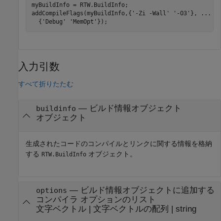
myBuildInfo = RTW.BuildInfo;

addCompileFlags(myBuildInfo,{
'-Zi -Wall'
'-O3'
}, 
...
  {
'Debug'
'MemOpt'
});
入力引数
すべて折りたたむ
—
ビルド情報オブジェクト
buildinfo
オブジェクト
生成されたコードのコンパイルとリンクに関する情報を格納
する
オブジェクト。
RTW.BuildInfo
—
ビルド情報オブジェクトに追加する
options
コンパイラ オプションのリスト
文字ベクトル
|
文字ベクトルの配列
|
string