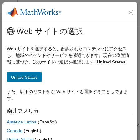
コンテンツへスキップ
MATLAB ヘルプ センター
オフキャンバス ナビゲーション メ
メインコンテンツ
Web サイトの選択
ドキュメンテーションのホーム
addCompileFlags
コード生成
Web サイトを選択すると、翻訳されたコンテンツにアクセス
コンパイラ オプションをビルド情報に追加
し、地域のイベントやサービスを確認できます。現在の位置情
Simulink Coder
報に基づき、次のサイトの選択を推奨します:
United States
コードとツールのカスタマイズ
ページ内をすべて折りたたむ
コード コンパイルのカスタマイズ
構文
United States
addCompileFlags
addCompileFlags(buildinfo,options,groups)
また、以下のリストから Web サイトを選択することもできま
項目一覧
説明
す。
構文
は、ビルド情報に
addCompileFlags(
,
,
)
buildinfo
options
groups
説明
南北アメリカ
追加するコンパイラ オプションを指定します。
例
América Latina
(Español)
入力引数
関数は、引数
および
を必要とします。オプシ
buildinfo
options
バージョン履歴
Canada
(English)
ョン引数
を使用するとオプションをグループ化できま
groups
参考
す。
United States
(English)