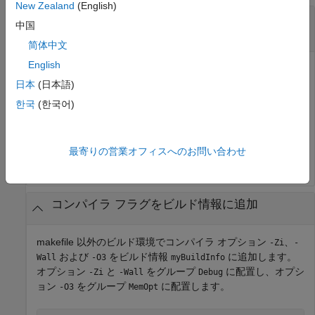
New Zealand
(English)
コンパイラ フラグを OPT_OPTS グループに追
中国
加
简体中文
English
コンパイラ オプション
と
をビルド情報
-Zi
-Wall
に追加し、グループ
にオプションを
日本
(日本語)
myBuildInfo
OPT_OPTS
配置します。
한국
(한국어)
myBuildInfo = RTW.BuildInfo;

addCompileFlags(myBuildInfo,
'-Zi -Wall'
,
'OPT_OPTS'
);
最寄りの営業オフィスへのお問い合わせ
コンパイラ フラグをビルド情報に追加
makefile 以外のビルド環境でコンパイラ オプション
、
-Zi
-
および
をビルド情報
に追加します。
Wall
-O3
myBuildInfo
オプション
と
をグループ
に配置し、オプシ
-Zi
-Wall
Debug
ョン
をグループ
に配置します。
-O3
MemOpt