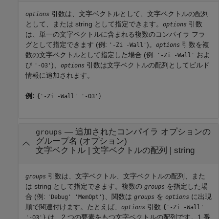
引数は、文字ベクトルとして、文字ベクトルの配列
options
として、または string として指定できます。
引数
options
は、単一の文字ベクトルに含まれる複数のコンパイラ フラ
グとして指定できます (例:
)。
引数を複
'-Zi -Wall'
options
数の文字ベクトルとして指定した場合 (例:
およ
'-Zi -Wall'
び
)、
引数は文字ベクトルの配列としてビルド
'-O3'
options
情報に追加されます。
例:
{'-Zi -Wall' '-O3'}
—
追加されたコンパイラ オプションの
groups
グループ名 (オプション)
文字ベクトル
|
文字ベクトルの配列
|
string
引数は、文字ベクトル、文字ベクトルの配列、また
groups
は string として指定できます。複数の
を指定した場
groups
合 (例:
)、関数は
を
に出現
'Debug' 'MemOpt'
groups
options
順で関連付けます。たとえば、
引数
options
{'-Zi -Wall'
は、2 つの要素をもつ文字ベクトルの配列です。1 番
'-O3'}