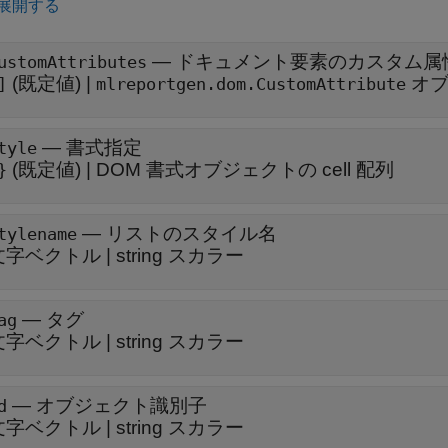
展開する
—
ドキュメント要素のカスタム属
ustomAttributes
(既定値) |
オブ
]
mlreportgen.dom.CustomAttribute
—
書式指定
tyle
(既定値) |
DOM 書式オブジェクトの cell 配列
}
—
リストのスタイル名
tylename
文字ベクトル
|
string スカラー
—
タグ
ag
文字ベクトル
|
string スカラー
—
オブジェクト識別子
d
文字ベクトル
|
string スカラー