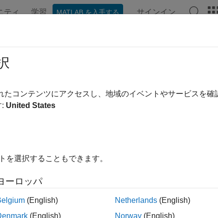
ニティ
学習
サインイン
MATLAB を入手する
ンテーション
例
関数
アプリ
レポートのコンポーネン
eportgen.dom.UnorderedList クラス
択
間:
mlreportgen.dom
されたコンテンツにアクセスし、地域のイベントやサービスを
:
United States
 (箇条書き) リスト
ージをすべて展開する
イトを選択することもできます。
クラスのオブジェクトを使用して、
rtgen.dom.UnorderedList
ヨーロッパ
クラスは
クラスです。
rtgen.dom.UnorderedList
handle
Belgium
(English)
Netherlands
(English)
Denmark
(English)
Norway
(English)