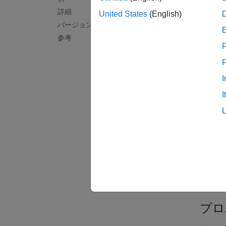
作成
詳細
United States
(English)
説明
バージョン履歴
参考
unorder
F
unorder
I
例
I
入力
すべて
i
d
プロ