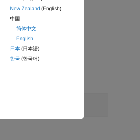
New Zealand
(English)
中国
す。
简体中文
English
の順序なしリストを作成します。
日本
(日本語)
한국
(한국어)
|
cell 配列