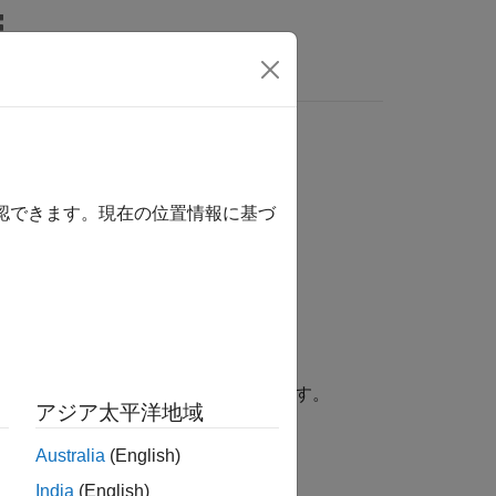
ト
ビデオ
MATLAB Answers
確認できます。現在の位置情報に基づ
順序なし (箇条書き) リストを指定します。
アジア太平洋地域
Australia
(English)
India
(English)