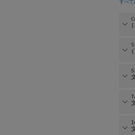
すべて
C
[
S
{
S
T
I