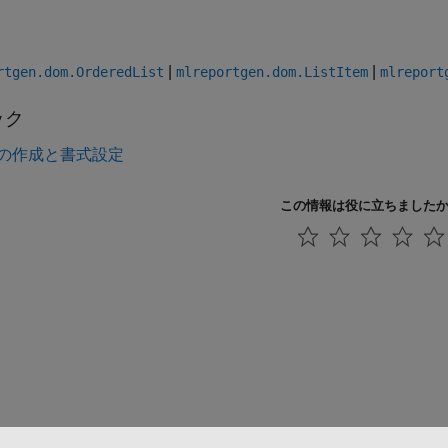
|
|
rtgen.dom.OrderedList
mlreportgen.dom.ListItem
mlreport
ック
の作成と書式設定
この情報は役に立ちました