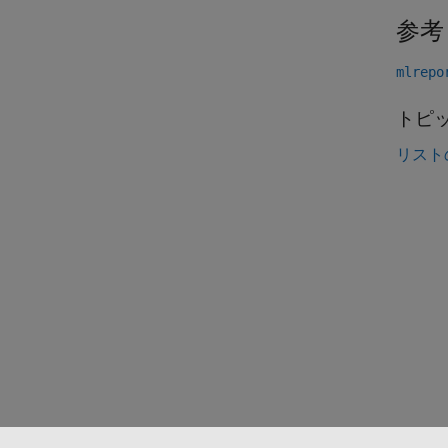
参考
mlrepo
トピ
リスト