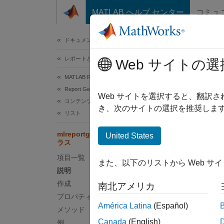
コンテンツへスキップ
MATLAB ヘルプ センター
コミュ
ドキュメ
ドキュメンテーションのホーム
レポートとデータベース アクセス
mlr
Web サイトの選
MATLAB Report Generator
Report Generator の開発
名前空
Web サイトを選択すると、翻訳
コンテンツの生成
き、次のサイトの選択を推奨します
リスト
順序なし
mlreportgen.dom.UnorderedList ク
United States
ラス
このペ
説明
項目一覧
また、以下のリストから Web サ
説明
mlrepo
作成
南北アメリカ
プロパティ
mlrepo
América Latina
(Español)
メソッド
Canada
(English)
例