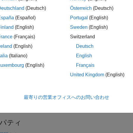
Deutschland
(Deutsch)
Österreich
(Deutsch)
España
(Español)
Portugal
(English)
は、空の順序なしリストを作成しま
= UnorderedList
edListObj
inland
(English)
Sweden
(English)
France
(Français)
Switzerland
は、指定されたリスト項目
= UnorderedList(
)
edListObj
items
reland
(English)
Deutsch
talia
(Italiano)
English
Luxembourg
(English)
Français
引数
United Kingdom
(English)
展開する
—
順序なしリストに含めるコンテンツ
tems
最寄りの営業オフィスへのお問い合わせ
ouble の配列
|
文字ベクトルの配列
|
categorical 配列
パティ