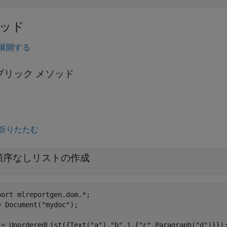
ッド
展開する
ブリック メソッド
折りたたむ
順序なしリストの作成
port 
mlreportgen.dom.*
;

= Document(
"mydoc"
);

 = UnorderedList({Text(
"a"
),
"b"
,1,{
"c"
,Paragraph(
"d"
)}});