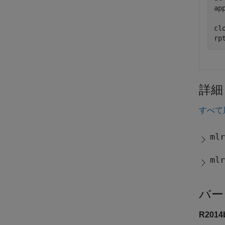
ap
clo
rp
詳細
すべて
mlr
mlr
バー
R201