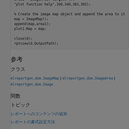
"plot function help"
,160,340,383,392);

% Create the image map object and append the area to it
map = ImageMap();

append(map,area1);

plot1.Map = map;

close(d);

rptview(d.OutputPath);
参考
クラス
|
|
mlreportgen.dom.ImageMap
mlreportgen.dom.ImageArea
mlreportgen.dom.Image
関数
トピック
レポートへのコンテンツの追加
レポートの書式設定方法