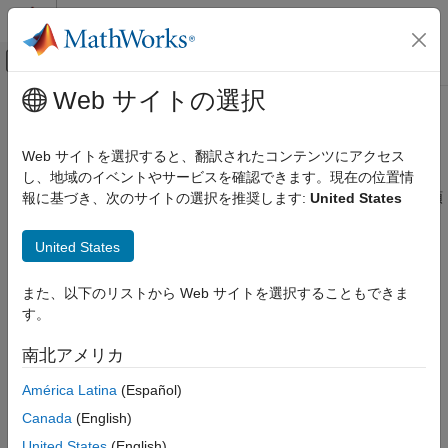
コンテンツへスキップ
MATLAB ヘルプ センター
オフキャンバス ナビゲーション メ
メインコンテンツ
Web サイトの選択
ドキュメンテーションのホーム
イメージ マップの作成
レポートとデータベース アクセス
Web サイトを選択すると、翻訳されたコンテンツにアクセス
HTML レポートや PDF レポートでは、イメージの領域をリンク
し、地域のイベントやサービスを確認できます。現在の位置情
MATLAB Report Generator
として指定できます。HTML ブラウザーのイメージ内でリンク領
報に基づき、次のサイトの選択を推奨します:
United States
Report Generator の開発
域をクリックすると、ターゲットが開きます。イメージ内のさま
コンテンツの生成
ざまな領域をさまざまなリンク ターゲットにマッピングできま
United States
イメージ、Figure、座標軸、数式、MATLAB コ
す。
ード、および MATLAB 変数
また、以下のリストから Web サイトを選択することもできま
リンクとして機能するそれぞれのイメージ領域に対して
イメージ マップの作成
す。
オブジェクトを作成します。イ
mlreportgen.dom.ImageArea
項目一覧
メージが表示されない場合に表示するテキストを指定できま
南北アメリカ
参考
す。
América Latina
(Español)
イメージ領域には、以下のいずれかの形状を指定できます。
Canada
(English)
United States
(English)