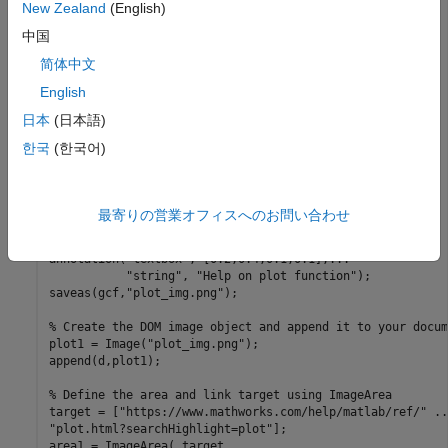
pageSize = d.CurrentPageLayout.PageSize;

New Zealand
(English)
pageSize.Height = 
"297mm"
;

中国
pageSize.Width = 
"230mm"
;

简体中文
% Set margins to 0
pageMargins = d.CurrentPageLayout.PageMargins;

English
pageMargins.Top = 
"0mm"
;

日本
(日本語)
pageMargins.Bottom = 
"0mm"
;

pageMargins.Left = 
"0mm"
;

한국
(한국어)
pageMargins.Right = 
"0mm"
;

% Create a plot and save it as an image file
x = 0:pi/100:2*pi;

最寄りの営業オフィスへのお問い合わせ
y = sin(x);

plot(x,y);

annotation(
"textbox"
, [0.2,0.4,0.1,0.1],
...
"string"
, 
"Help on plot function"
);

saveas(gcf,
"plot_img.png"
);

% Create the DOM image object and append it to your docum
plot1 = Image(
"plot_img.png"
);

append(d,plot1);

% Define the area and link target using ImageArea
target = [
"https://www.mathworks.com/help/matlab/ref/"
..
"plot.html?searchHighlight=plot"
];

area1 = ImageArea( target, 
...