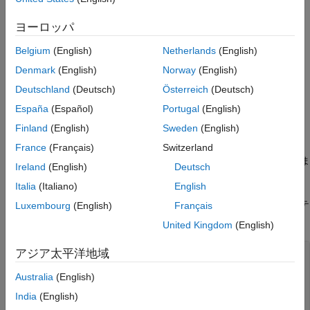
四角形
ヨーロッパ
円
Belgium
(English)
Netherlands
(English)
多角形
Denmark
(English)
Norway
(English)
詳細については、
を参照してく
mlreportgen.dom.ImageArea
Deutschland
(Deutsch)
Österreich
(Deutsch)
ださい。
España
(Español)
Portugal
(English)
Finland
(English)
Sweden
(English)
リンク領域をイメージに関連付けるには、
オブジェクトを作成します。
mlreportgen.dom.ImageMap
France
(Français)
Switzerland
オブジェクトを
オブジェクトに追加しま
ImageArea
ImageMap
Ireland
(English)
Deutsch
す。
Italia
(Italiano)
English
たとえば、プロット イメージからプロットに関するドキュメンテ
Luxembourg
(English)
Français
ーションへのリンクを作成できます。
United Kingdom
(English)
アジア太平洋地域
import 
mlreportgen.dom.*
d = Document(
"imageArea"
,
"pdf"
);

Australia
(English)
open(d);

India
(English)
% Set page size to A4