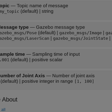
opic
—
Topic name of message
(default) | string
my_topic
essage type
—
Gazebo message type
(default) |
|
azebo_msgs/Pose
gazebo_msgs/Image
ga
|
|
azebo_msgs/LaserScan
gazebo_msgs/JointState
ample time
—
Sampling time of input
(default) | positive scalar
.001
umber of Joint Axis
—
Number of joint axis
(default) | positive integer in range
[1, 100]
 About
all