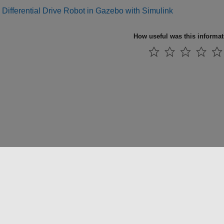
 Differential Drive Robot in Gazebo with Simulink
How useful was this informa
法コピー防止
アプリケーション ステータス
お問い合わせ