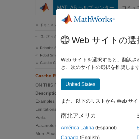
コンテンツへスキップ
MATLAB ヘルプ センター
コミュ
ドキュメ
ドキュメンテーションのホーム
ロボティクスおよび自律システム
Gaz
Web サイトの選
Robotics System Toolbox
Robot Simulation
Receiv
Web サイトを選択すると、翻訳
Gazebo Co-Simulation
き、次のサイトの選択を推奨します
expand 
Gazebo Read
United States
ON THIS PAGE
Description
また、以下のリストから Web サ
Examples
Limitations
南北アメリカ
Desc
Ports
Parameters
América Latina
(Español)
The
Ga
More About
Canada
(English)
block s