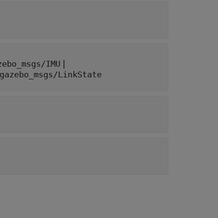
|
zebo_msgs/IMU
gazebo_msgs/LinkState