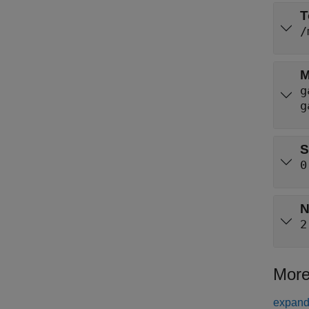
T
/
M
g
g
S
0
N
2
More
expand 