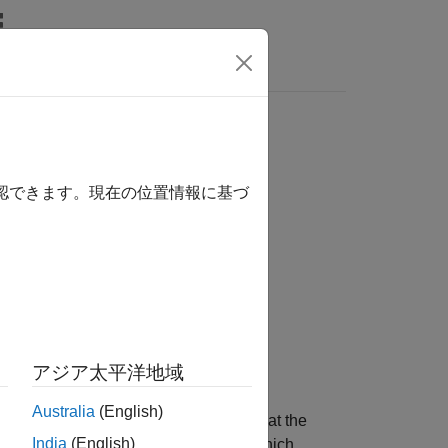
Videos
Answers
確認できます。現在の位置情報に基づ
ation
アジア太平洋地域
Australia
(English)
sed on the topic and message type that the
India
(English)
s signal,
, and a Boolean,
, which
Msg
IsNew