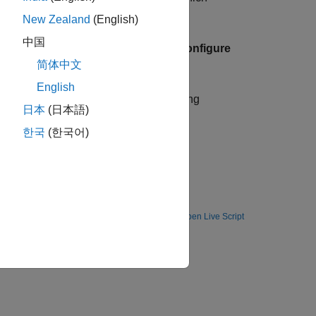
ep.
New Zealand
(English)
中国
ion. Open the block mask and click
Configure
简体中文
Configure Gazebo Simulation
.
English
azebo for exchanging data and sending
日本
(日本語)
tween Simulink and Gazebo
한국
(한국어)
mmands and receive data from Gazebo.
Open Live Script
id Accelerator mode.