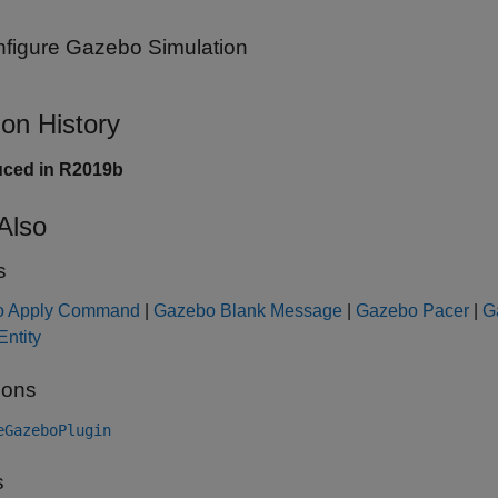
figure Gazebo Simulation
ion History
uced in R2019b
Also
s
o Apply Command
|
Gazebo Blank Message
|
Gazebo Pacer
|
G
Entity
ions
eGazeboPlugin
s