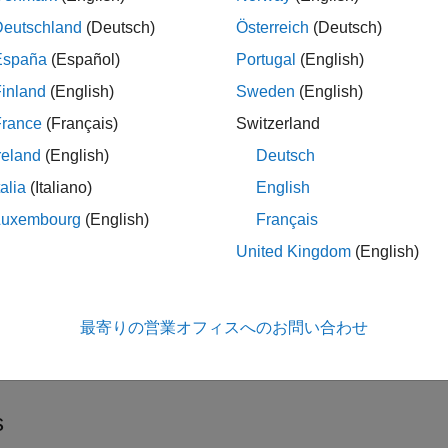
es whether a message was received during the previous time st
Deutschland
(Deutsch)
Österreich
(Deutsch)
España
(Español)
Portugal
(English)
eive messages from Gazebo server, connect to a Gazebo simulat
inland
(English)
Sweden
(English)
 network and simulation settings
. For more information see
France
(Français)
Switzerland
®
ock is part of a co-simulation interface between MATLAB
and G
reland
(English)
Deutsch
ds. To see a basic example, check
Perform Co-Simulation Be
talia
(Italiano)
English
ples
Luxembourg
(English)
Français
United Kingdom
(English)
rm Co-Simulation Between Simulink and Gazebo
®
a synchronized simulation between Simulink
and Gazebo to send co
ations
最寄りの営業オフィスへのお問い合わせ
dels that use this block do not support Code Generation or Rap
s