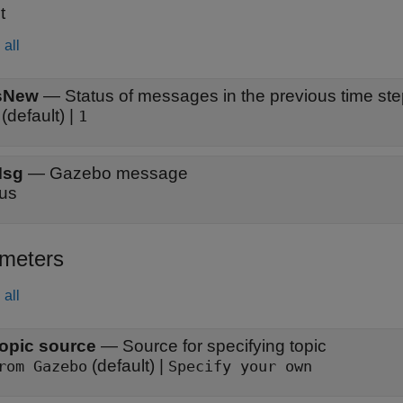
t
all
sNew
—
Status of messages in the previous time st
(default) |
1
sg
—
Gazebo message
us
meters
all
opic source
—
Source for specifying topic
(default) |
rom Gazebo
Specify your own