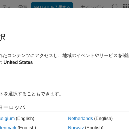
ニティ
学習
サインイン
MATLAB を入手する
ンテーション
例
関数
ブロック
アプリ
シーン
ebo Read
択
e messages from Gazebo server
されたコンテンツにアクセスし、地域のイベントやサービスを
:
United States
all in page
Libraries:
Robotics System Toolbox / Gazebo Co-Simul
イトを選択することもできます。
ヨーロッパ
ription
Belgium
(English)
Netherlands
(English)
zebo Read
block receives messages from the Gazebo server ba
Denmark
(English)
Norway
(English)
pecifies. The block outputs the latest message received as a bu