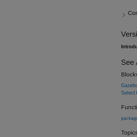
Con
Vers
Introd
See 
Block
Gazeb
Select 
Funct
packag
Topic