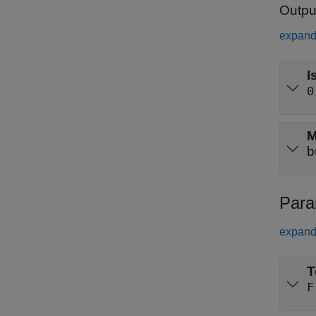
Outpu
expand 
I
0
M
b
Para
expand 
T
F