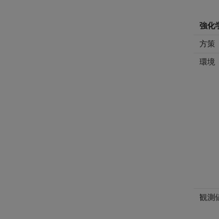
強化
方策
環境
観測