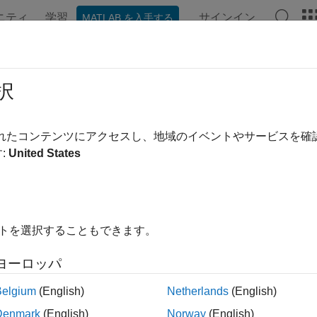
ニティ
学習
サインイン
MATLAB を入手する
ンテーション
例
関数
ブロック
アプリ
ビデオ
御システム用途での強化学習
択
習方策の動作、つまり方策が環境を観測し、最適な方法でタス
されたコンテンツにアクセスし、地域のイベントやサービスを
御システムのコントローラーの動作に似ています。強化学習は
:
United States
することができます。
イトを選択することもできます。
ヨーロッパ
Belgium
(English)
Netherlands
(English)
Denmark
(English)
Norway
(English)