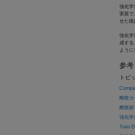
強化学
実装で
せた後
強化学
成する
ように
参考
トピ
Compar
離散カ
離散振
強化学
Train 