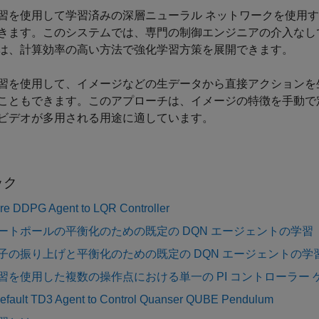
習を使用して学習済みの深層ニューラル ネットワークを使用
きます。このシステムでは、専門の制御エンジニアの介入なし
は、計算効率の高い方法で強化学習方策を展開できます。
習を使用して、イメージなどの生データから直接アクションを
こともできます。このアプローチは、イメージの特徴を手動で
ビデオが多用される用途に適しています。
ック
e DDPG Agent to LQR Controller
ートポールの平衡化のための既定の DQN エージェントの学習
子の振り上げと平衡化のための既定の DQN エージェントの学
習を使用した複数の操作点における単一の PI コントローラー 
Default TD3 Agent to Control Quanser QUBE Pendulum