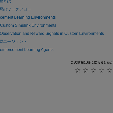
習とは
習のワークフロー
rcement Learning Environments
 Custom Simulink Environments
 Observation and Reward Signals in Custom Environments
習エージェント
Reinforcement Learning Agents
この情報は役に立ちました