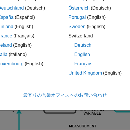
Deutschland
(Deutsch)
Österreich
(Deutsch)
España
(Español)
Portugal
(English)
inland
(English)
Sweden
(English)
France
(Français)
Switzerland
reland
(English)
Deutsch
talia
(Italiano)
English
Luxembourg
(English)
Français
United Kingdom
(English)
最寄りの営業オフィスへのお問い合わせ