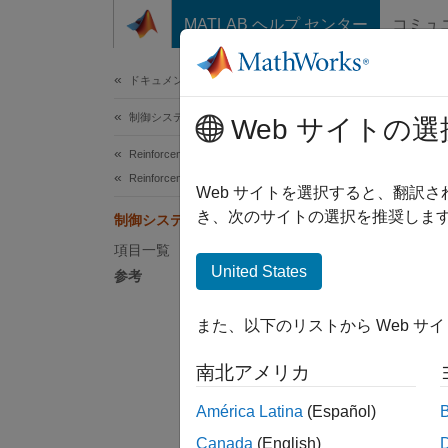
コンテンツへスキップ
MATLAB ヘルプ センター
コミュ
ドキュメ
ドキュメンテーションのホーム
制御システム
制
Web サイトの選
Reinforcement Learning Toolbox
Reinforcement Learning Toolbox 入門
強化学
Web サイトを選択すると、翻訳
は、制
き、次のサイトの選択を推奨します
制御システム用途での強化学習
に変換
項目一覧
United States
参考
また、以下のリストから Web サ
南北アメリカ
América Latina
(Español)
Canada
(English)