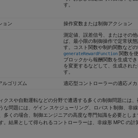
す。
ション
操作変数または制御アクション
測定値、誤差信号、またはその他の
ば、最小限の制御操作で定常状態
す。コスト関数や制約関数などの
関数を使
generateRewardFunction
ブロックから報酬関数を生成でき
を変更するなどして、生成された
す。
アルゴリズム
適応型コントローラーの適応メカ
ィクスや自動運転などの分野で遭遇する多くの制御問題には、
うな問題には、ゲイン スケジューリング、ロバスト制御、非線形
、多くの場合、制御エンジニアの高度な専門知識を必要としま
す。結果として得られるコントローラーは、非線形 MPC の