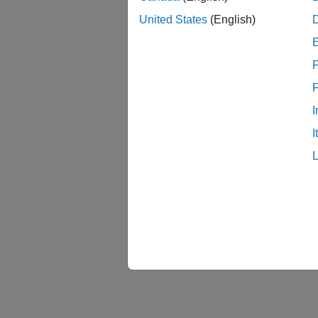
United States
(English)
F
I
I