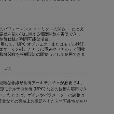
パフォーマンス メトリクスの関数 — たとえ
誤差を最小限に抑える報酬関数を実装できま
制御仕様が利用可能な場合、
用して、MPC オブジェクトまたはモデル検証
ます。その後、たとえば重みやペナルティ関数
報酬関数を報酬設計の開始点として使用できま
ニズム
複雑な非線形制御アーキテクチャが必要です。
モデル予測制御 (MPC) などの技術を応用でき
す。たとえば、ゲインやパラメーターの調整は
計算量などの実装上の課題をもたらす可能性があり