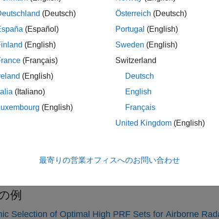
ー方程式
Deutschland
(Deutsch)
Österreich
(Deutsch)
尾のためのレーダー方程式、合成開口レーダー (SAR) 形式の
España
(Español)
Portugal
(English)
対レンジのプロット
inland
(English)
Sweden
(English)
よびトラッキングの統計
France
(Français)
Switzerland
能性係数、受信者動作特性 (ROC)、トラッカー動作特性 (TOC)
reland
(English)
Deutsch
ナと受信機のゲインと損失
およびスキャンの損失、ビーム滞留係数、エクリプス損失、ノ
talia
(Italiano)
English
 損失、MTI 損失
Luxembourg
(English)
Français
クラッター
United Kingdom
(English)
ー伝播、陸と海のクラッター、大気モデル、ガス、霧、雨や雪
口レーダー
ナのフットプリントと分解能、レンジとクロスレンジの不明瞭さ、
最寄りの営業オフィスへのお問い合わせ
、ノイズ等価反射率、レイン クラッター
の例
c Selection of Optimal High PRF Sets for Airborne Rad