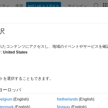
ニティ
学習
サインイン
MATLAB を入手する
ンテーション
例
関数
ブロック
アプリ
ビデオ
ーダー システム エンジニアリング
択
ー方程式、環境およびシステムの損失、検出およびトラッキングの
されたコンテンツにアクセスし、地域のイベントやサービスを
 メトリクス
:
United States
クションの関数は、レーダー システムのパフォーマンスを評
式を使用し、送信電力の関数としてレーダー受信 S/N 比を
最小信号と、位置や速度などの測定可能なターゲット プロパ
と、受信者動作特性などの重要なレーダー メトリクスを決定
イトを選択することもできます。
なく、捜索追尾レーダー システムのパフォーマンスを測定す
よるレーダー損失も考慮できます。
レーダー デザイナー
などの
ヨーロッパ
ます。
Belgium
(English)
Netherlands
(English)
ゴリ
Denmark
(English)
Norway
(English)