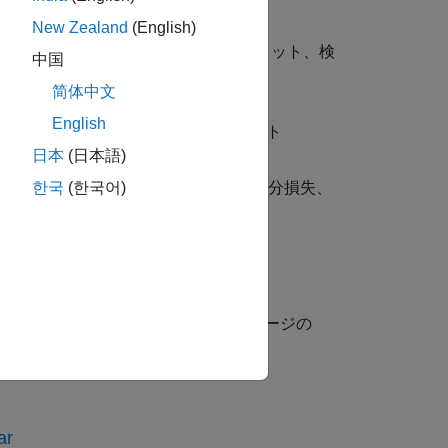
New Zealand
(English)
レーダー方程式、S/N 比対レンジのプロット、検
中国
简体中文
English
、レンジ-角度-高さ (ブレイク) チャート
日本
(日本語)
イズ指数、マッチング損失、パルス積分損失、
한국
(한국어)
による減衰
SAR イメージの歪み、SAR イメージの
ar