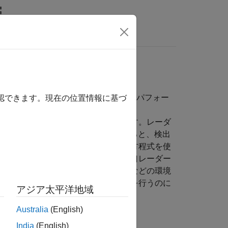
MATLAB Answers
統計、合成開口レーダー (SAR)、パフォー
確認できます。現在の位置情報に基づ
価するために必要なツールを提供します。レーダ
評価できます。ツールボックスを使用すると、検出
ティの精度を決定できます。レーダー方程式を使
できます。ツールボックスは、合成開口レーダー
ることもできます。気象やクラッターなどの環境
ツールは、リンクバジェットの解析を行うのに
アジア太平洋地域
Australia
(English)
India
(English)