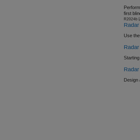
Perform wavef
R2024b
Radar 
Use th
Radar 
Radar 
Design 