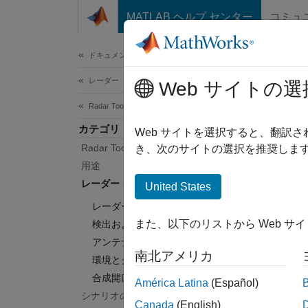
コンテンツへスキップ
MATLAB ヘルプ センター
コミュ
ドキュメ
ドキュメンテーションのホーム
レーダー
レ
Web サイトの選
Radar Toolbox
カテゴリ
レーダ
Web サイトを選択すると、翻訳
Radar Toolbox 入門
マンス
き、次のサイトの選択を推奨します
このセ
用途
ー方程
レーダー システム エンジニアリング
United States
可能な
レーダー方程式
用する
また、以下のリストから Web サ
検出およびトラッキングの統計
だけで
アンテナと受信機のゲインと損失
要因に
南北アメリカ
環境とクラッター
役立ち
合成開口レーダー
América Latina
(Español)
カテ
シナリオの生成
Canada
(English)