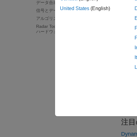
データ合成
レーダ
United States
(English)
信号とデータの処理
捜索追
アルゴリズムの高速化とコード生成
出確率
Radar Toolbox でサポートされている
F
ハードウェア
検出お
検出可
I
アンテ
ビーム
I
CFAR
環境と
レーダ
合成開
アンテ
SNR
注目
Dynami