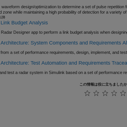
orm design/optimization to determine a set of pulse repetition frequencies (PRFs) that maximize the range of the
first blind zone while maintaining a high probability of detection for a vari
 以降
Link Budget Analysis
e
Radar Designer
app to perform a link 
Architecture: System Components and Requirements Allo
Architecture: Test Automation and Requirements Traceabi
and test a radar system in Simulink based on a set of performance re
この情報は役に立ちました