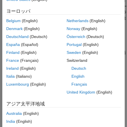
行中の自転車運転者などの複雑な構造として定義します。方位角
アルゴリズムの高速化とコード生成
と仰角を機械的または電子的にスキャンするアクティブ センサー
Radar Toolbox でサポートされているハー
ヨーロッパ
とパッシブ センサーの両方をモデル化します。マイクロドップラ
ドウェア
ー シグネチャを抽出して、レーダーの検出とトラックを分類しま
Belgium
(English)
Netherlands
(English)
す。
Denmark
(English)
Norway
(English)
カテゴリ
Deutschland
(Deutsch)
Österreich
(Deutsch)
España
(Español)
Portugal
(English)
電力レベルのシミュレーション
Finland
(English)
Sweden
(English)
システム設計、S/N 比 (SNR)、レーダー断面積 (RCS)、環境伝播
損失、予測検出確率
France
(Français)
Switzerland
測定レベルのシミュレーション
Ireland
(English)
Deutsch
確率的検出、クラッター、偽警報、ターゲット トラック、SNR、
Italia
(Italiano)
English
処理チェーンのゲインと損失、測定誤差
Luxembourg
(English)
Français
波形レベルのシミュレーション
United Kingdom
(English)
高忠実度シミュレーション、信号生成、環境エコー、ターゲット
リターン、マイクロドップラー シグネチャ、アルゴリズム テス
アジア太平洋地域
ト
Australia
(English)
注目の例
India
(English)
Radar Design Part I: From Power Budget Analysis to