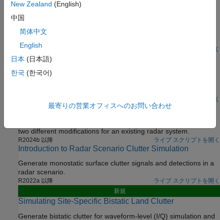
New Zealand
(English)
Dynamic Scenario Simulation
中国
Export a power-level Radar Designer session to an equivalent
measurement-level model and simulate the radar and target in
简体中文
dynamic scenarios.
English
R2024b 以降
ライブ スクリプトを開く
Radar Design Part II: From Radar Data to IQ Signal
日本
(日本語)
Synthesis
한국
(한국어)
Easily go from a measurement-level model of a radar to a
waveform-level radar transceiver that can model I/Q samples.
R2024b 以降
ライブ スクリプトを開く
最寄りの営業オフィスへのお問い合わせ
Mission Gap Analysis for Upgrading a Radar System
Conduct a mission engineering trade study to select between
two different modifications for an existing radar system.
R2024b 以降
ライブ スクリプトを開く
Introduction to Radar Scenario Clutter Simulation
Generate monostatic surface clutter signals and detections in a
radar scenario.
R2022a 以降
ライブ スクリプトを開く
新規
Simulating Site-Specific Bistatic Land Clutter
Generate bistatic clutter for waveform-level (I/Q) simulation and