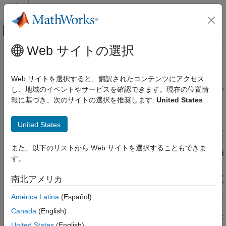
コンテンツへスキップ
MATLAB ヘルプ センター
オフキャンバス ナビゲーション メ
メインコンテンツ
Web サイトの選択
ドキュメンテーションのホーム
データ合成
レーダー
Web サイトを選択すると、翻訳されたコンテンツにアクセス
レーダー センサーをシミュレーションし、信号、検出、およびト
し、地域のイベントやサービスを確認できます。現在の位置情
Radar Toolbox
ラックを生成し、伝播チャネル、クラッター、ターゲット RCS、
報に基づき、次のサイトの選択を推奨します:
United States
カテゴリ
およびマイクロドップラー シグネチャをモデル化する。
Radar Toolbox 入門
さまざまな抽象化レベル (確率的または物理ベース) でレーダー
United States
データをシミュレーションします。より高速なシミュレーション
用途
を行うには、確率的なレーダー検出とトラックを生成して、トラ
レーダー システム エンジニアリング
また、以下のリストから Web サイトを選択することもできま
ッキング アルゴリズムやセンサー融合アルゴリズムをテストしま
シナリオの生成
す。
す。より忠実度の高い物理ベースのシミュレーションを行うに
データ合成
は、環境内を伝播し、ターゲットで反射し、レーダーで受信され
南北アメリカ
電力レベルのシミュレーション
る送信波形をモデル化します。確率モデルから物理ベースのモデ
ルへの移行はプログラムで行います。マルチパス伝播、クラッタ
測定レベルのシミュレーション
América Latina
(Español)
ー、干渉、およびターゲット エコーをシミュレーションします。
波形レベルのシミュレーション
Canada
(English)
ターゲットを単純な幾何学的形状、または歩いている歩行者や走
信号とデータの処理
United States
(English)