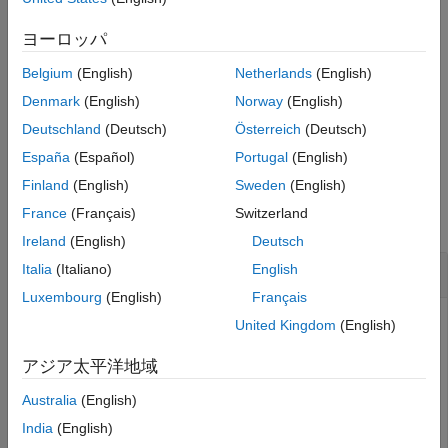
Examples
®
If you delete the current default profile, MATLAB
changes the
Input Arguments
default profile to
.
Processes
ヨーロッパ
Version History
Belgium
(English)
Netherlands
(English)
The pre-configured
and
profiles are not
See Also
Processes
Threads
available for deletion.
Denmark
(English)
Norway
(English)
Deutschland
(Deutsch)
Österreich
(Deutsch)
example
España
(Español)
Portugal
(English)
Examples
Finland
(English)
Sweden
(English)
France
(Français)
Switzerland
collapse all
Ireland
(English)
Deutsch
Delete Cluster Profile
Italia
(Italiano)
English
Luxembourg
(English)
Français
Display the names of all the available profiles and delete
United Kingdom
(English)
one of them.
アジア太平洋地域
Display the names of all the available profiles.
Australia
(English)
India
(English)