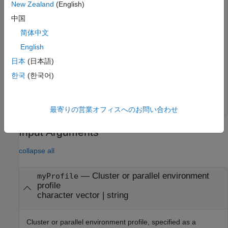
New Zealand
(English)
中国
allNames = 1×5 cell

简体中文
English
Delete the cluster profile with the name
.
myMJSCluster2
日本
(日本語)
한국
(한국어)
 parallel.deleteProfile(
"myMJSCluster2"
);
最寄りの営業オフィスへのお問い合わせ
Input Arguments
collapse all
—
Cluster or parallel environment
myProfile
profile
character vector
|
string
Cluster or parallel environment profile, specified as a