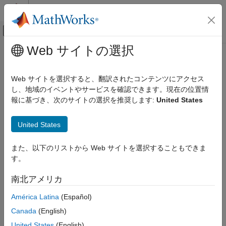
コンテンツへスキップ
MATLAB ヘルプ センター
オフキャンバス ナビゲーション メ
メインコンテンツ
Web サイトの選択
ドキュメンテーションのホーム
parallel.deleteProfile
並列計算
Web サイトを選択すると、翻訳されたコンテンツにアクセス
Delete cluster profile
し、地域のイベントやサービスを確認できます。現在の位置情
Parallel Computing Toolbox
Since R2026a
報に基づき、次のサイトの選択を推奨します:
United States
Batch Processing
collapse all in page
Detailed Job and Task Control
United States
Job and Task Creation
Syntax
Parallel Computing Toolbox
また、以下のリストから Web サイトを選択することもできま
parallel.deleteProfile(myProfile)
Clusters and Clouds
す。
Description
parallel.deleteProfile
南北アメリカ
deletes the cluster profile
parallel.deleteProfile(
)
myProfile
specified by
. The
function
myProfile
parallel.deleteProfile
ON THIS PAGE
América Latina
(Español)
removes the profile from the Cluster Profile Manager but does
Syntax
Canada
(English)
not delete any data associated with the profile.
Description
United States
(English)