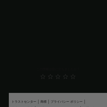
x0 = data.x0;
このエクスポートされた関数の場合、元の目的関数
、線形制
fun
約行列
、
、
、
、範囲
と
、および非線形制約関数
A
b
Aeq
beq
lb
ub
を与える必要があります。元の開始点
は最適化エクス
nonlcon
x0
プローラーのセッション データに保存されています。エクスポー
トした関数を実行するには、このデータもファイル システムにな
ければなりません。
参考
最適化エクスプローラー
この情報は役に立ちましたか？
トラストセンター
商標
プライバシー ポリシー