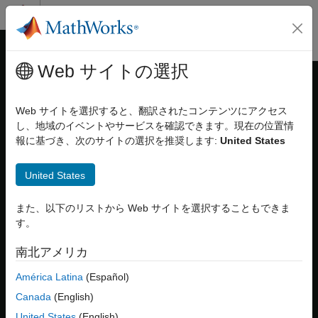
コンテンツへスキップ
MATLAB ヘルプ センター
オフキャンバス ナビゲーション メ
メインコンテンツ
Web サイトの選択
ドキュメンテーションのホーム
最適化エクスプローラー アプリの
数学および最適化
使用
Web サイトを選択すると、翻訳されたコンテンツにアクセス
し、地域のイベントやサービスを確認できます。現在の位置情
Optimization Toolbox
報に基づき、次のサイトの選択を推奨します:
United States
問題ベースの最適化の設定
最適化エクスプローラー アプリは、さまざまなソルバー、初期
点、オプションなど、異なる構成を使用して最適化問題を繰り返
問題ベースの最適化および方程式の概要
United States
し解くのに役立ちます。この例では、アプリで
Global
Optimization Toolbox
Optimization Toolbox
のソルバーを使用する例を示しています
が、アプリの使用に
Global Optimization Toolbox
は必要ありませ
非線形最適化
また、以下のリストから Web サイトを選択することもできま
ん。
問題ベースの非線形最適化
す。
手順のビデオ
Optimization Toolbox
南北アメリカ
Optimization Toolbox 入門
この例の手順を確認するには、ビデオを再生してください。
América Latina
(Español)
最適化エクスプローラー アプリの使用
Canada
(English)
問題の作成
項目一覧
United States
(English)