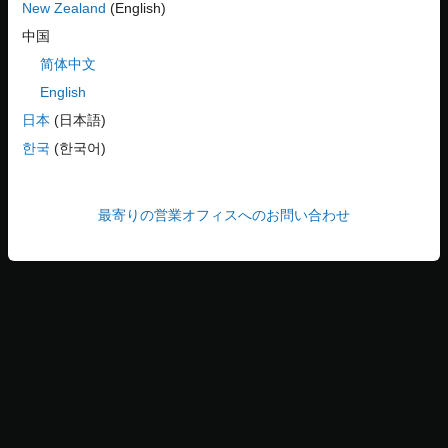
New Zealand
(English)
end
中国
ソルバーが問題をエラーなしで確実に実行できるように、コマン
简体中文
ド ラインで問題に対するソルバーを実行します。
English
日本
(日本語)
[sol,fval] = solve(prob,x0)
한국
(한국어)
Solving problem using fmincon.

最寄りの営業オフィスへのお問い合わせ
Local minimum found that satisfies the constraints.

Optimization completed because the objective function is 
feasible directions, to within the value of the optimalit
and constraints are satisfied to within the value of the 
sol = struct with fields:

    x: 9.7505

    y: 62.7420

fval = 23.5804
最適化エクスプローラーを開く