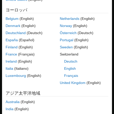
最適化エクスプローラー アプリを使用するには、既存の問題がな
手順のビデオ
ければなりません。
オブジェクトか、
OptimizationProblem
ヨーロッパ
問題の作成
や
などの最適化ソルバーに対する入力の
fmincon
patternsearch
最適化エクスプローラーを開く
いずれかが必要です。
[最適化]
ライブ エディター タスクを実行
Belgium
(English)
Netherlands
(English)
問題と属性の選択
するか、コマンド ラインで問題を作成すると、問題をワークスペ
Denmark
(English)
Norway
(English)
ースに取り込むことができます。この例では、次のスクリプトを
最適化エクスプローラーの実行
Deutschland
(Deutsch)
Österreich
(Deutsch)
実行して、問題
をワークスペースに取り込みます。
prob
結果の検証
España
(Español)
Portugal
(English)
最適化の再実行
x = optimvar(
"x"
,LowerBound=-100,UpperBound=99);

Finland
(English)
Sweden
(English)
結果のエクスポート
y = optimvar(
"y"
,LowerBound=-98,UpperBound=102);

参考
France
(Français)
Switzerland
rng 
default
% For reproducibility
offset = 30*randn(1,2); 
% Move optimal solution from [0,0
Ireland
(English)
Deutsch
f2 = @(x,y)sawtoothxy(x-offset(1),y-offset(2));

Italia
(Italiano)
English
f = fcn2optimexpr(f2,x,y);

prob = optimproblem(Objective=f);

Luxembourg
(English)
Français
x0.x = 0;

x0.y = 0;

United Kingdom
(English)
function
 f = sawtoothxy(x,y)

アジア太平洋地域
[t,r] = cart2pol(x,y); 
% Change to polar coordinates
h = cos(2*t - 1/2)/2 + cos(t) + 2;

Australia
(English)
g = (sin(r) - sin(2*r)/2 + sin(3*r)/3 - sin(4*r)/4 + 4) 
.
    .*r.^2./(r+1);

India
(English)