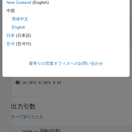
New Zealand
(English)
すべて折りたたむ
中国
简体中文
—
単位四元数
quat
English
n
行 4 列の行列
|
オブジェクトの n
quaternion
日本
(日本語)
要素ベクトル
한국
(한국어)
単位四元数。
n
個の四元数を含むオブジェクトの
n
行 4 列の
行列または n 要素ベクトルとして指定します。入力が行列の
最寄りの営業オフィスへのお問い合わせ
場合、各行は
q
= [
w
x
y
z
] の形式をとる quaternion ベクト
ルです。ここで、
w
はスカラー数です。
例:
[0.7071 0.7071 0 0]
出力引数
すべて折りたたむ
— 回転行列
rotm