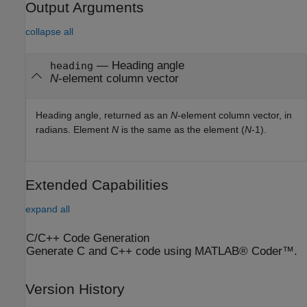
Output Arguments
collapse all
— Heading angle
heading
N
-element column vector
Heading angle, returned as an
N
-element column vector, in
radians. Element
N
is the same as the element (
N
-1).
Extended Capabilities
expand all
C/C++ Code Generation
Generate C and C++ code using MATLAB® Coder™.
Version History