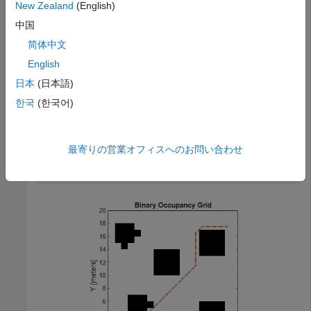
New Zealand
(English)
Compute the heading angle (orientation of the robot) from
中国
the path.
简体中文
heading = headingFromXY(pathXY);
English
日本
(日本語)
Visualize the heading angle on the path.
한국
(한국어)
show(map)

hold 
on
最寄りの営業オフィスへのお問い合わせ
plot(pathXY(:,1),pathXY(:,2),
".-"
)

quiver(pathXY(:,1),pathXY(:,2),cos(heading),sin(headin