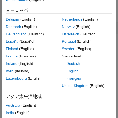
Examples
See Also
ヨーロッパ
collapse all
Belgium
(English)
Netherlands
(English)
Compute Heading from XY-Points of Path
Denmark
(English)
Norway
(English)
Deutschland
(Deutsch)
Österreich
(Deutsch)
España
(Español)
Portugal
(English)
Create a binary occupancy map using the
Finland
(English)
Sweden
(English)
mapClutter
function.
France
(Français)
Switzerland
Ireland
(English)
Deutsch
rng(
"default"
)

Italia
(Italiano)
English
map = mapClutter(5,MapSize=[20,20],MapResolution=1);
Luxembourg
(English)
Français
United Kingdom
(English)
Create a
object using the map. Plan a
plannerAStarGrid
path.
アジア太平洋地域
planner = plannerAStarGrid(map);

Australia
(English)
pathXY = plan(planner,[1 1],[18 18],
"world"
);
India
(English)