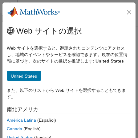
コンテンツへスキップ
MATLAB ヘルプ センター
オフキャンバス ナビゲーション メ
メインコンテンツ
Web サイトの選択
ドキュメンテーションのホーム
headingFromXY
ロボティクスおよび自律システム
Web サイトを選択すると、翻訳されたコンテンツにアクセス
Compute heading angle from
XY
-points of path
し、地域のイベントやサービスを確認できます。現在の位置情
Navigation Toolbox
Since R2023a
報に基づき、次のサイトの選択を推奨します:
United States
Motion Planning
collapse all in page
headingFromXY
United States
Syntax
ON THIS PAGE
また、以下のリストから Web サイトを選択することもできま
Syntax
heading = headingFromXY(path)
す。
Description
Description
Examples
南北アメリカ
computes the heading angle
= headingFromXY(
)
heading
path
Input Arguments
based on the
XY
-points of the path
.
heading
path
América Latina
(Español)
Output Arguments
Extended Capabilities
Canada
(English)
example
Version History
United States
(English)