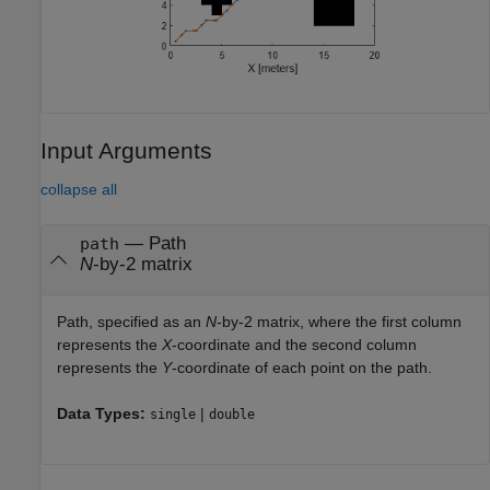
Input Arguments
collapse all
—
Path
path
N
-by-2 matrix
Path, specified as an
N
-by-2 matrix, where the first column
represents the
X
-coordinate and the second column
represents the
Y
-coordinate of each point on the path.
Data Types:
|
single
double