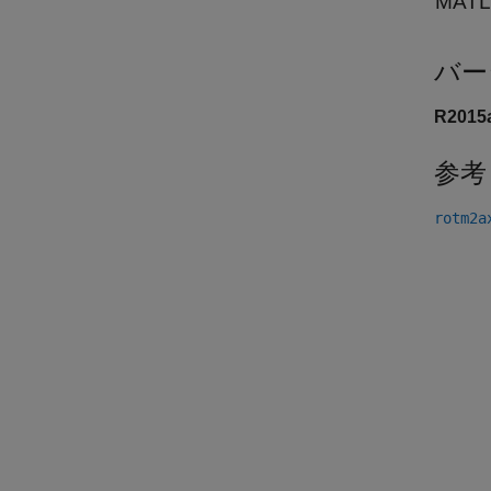
MAT
バー
R201
参考
rotm2a