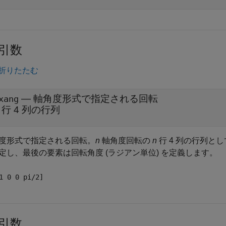
引数
折りたたむ
—
軸角度形式で指定される回転
xang
行 4 列の行列
度形式で指定される回転。
n
軸角度回転の
n
行 4 列の行列と
定し、最後の要素は回転角度 (ラジアン単位) を定義します。
1 0 0 pi/2]
引数