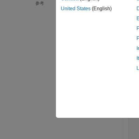
参考
United States
(English)
例
すべて
F
I
I
ax
ro
ro
  
  
  