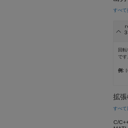
すべて
r
3
回転
です
例:
[
拡張
すべて
C/C