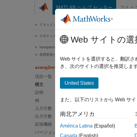
コンテンツへスキップ
MATLAB ヘルプ センター
コミュ
ドキュメ
ドキュメンテーションのホーム
ロボティクスおよび自律システム
axa
Web サイトの選
Navigation Toolbox
座標変換と軌跡
軸角度
Web サイトを選択すると、翻訳
き、次のサイトの選択を推奨します
axang2rotm
ページ
項目一覧
構文
United States
構文
説明
rotm =
また、以下のリストから Web サ
例
説明
入力引数
南北アメリカ
= 
rotm
出力引数
列を使
拡張機能
América Latina
(Español)
バージョン履歴
Canada
(English)
例