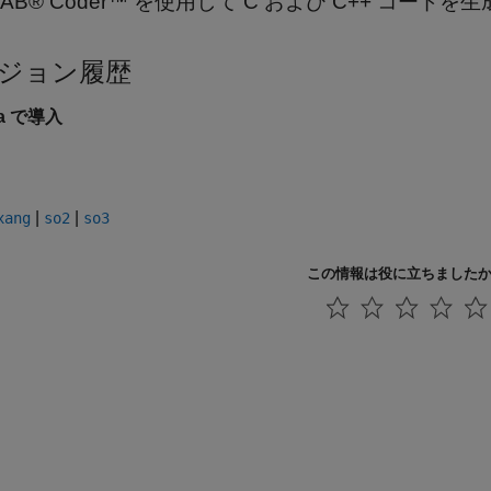
LAB® Coder™ を使用して C および C++ コード
ジョン履歴
5a で導入
|
|
xang
so2
so3
この情報は役に立ちました