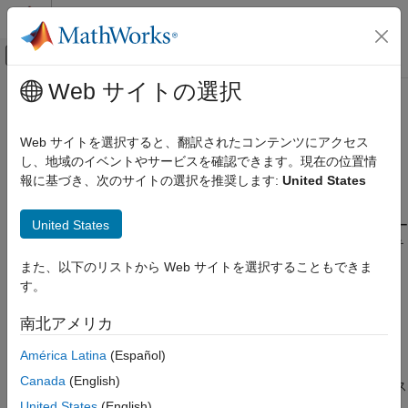
コンテンツへスキップ
MATLAB ヘルプ センター
オフキャンバス ナビゲーション メ
メインコンテンツ
Web サイトの選択
ドキュメンテーションのホーム
MATLAB
Runtime
のダウンロード
アプリケーションのデプロイ
とインストール
Web サイトを選択すると、翻訳されたコンテンツにアクセス
し、地域のイベントやサービスを確認できます。現在の位置情
MATLAB Production Server
報に基づき、次のサイトの選択を推奨します:
United States
®
®
インストール
サポートされるプラットフォーム:
Windows
、Linux
、
macOS
オンプレミスのインストール
®
United States
MATLAB
Runtime
には、コンパイル済みの MATLAB アプリケー
ションを MATLAB のライセンス コピーなしにターゲット システ
MATLAB Runtime のダウンロードとインス
トール
ム上で実行するために必要なライブラリが含まれています。
また、以下のリストから Web サイトを選択することもできま
MATLAB Runtime
のシステム要件は、MATLAB のインストール
項目一覧
す。
と同じです。詳細については、
MATLAB Runtime について
MATLAB Runtime インストーラーのダウン
ロード
(MATLAB Compiler)
を参照してください。
南北アメリカ
MATLAB Runtime の対話的インストール
América Latina
(Español)
MATLAB
Runtime
インストーラーのダウンロード
既定のインストール フォルダー
Canada
(English)
MATLAB Runtime の非対話的インストール
次のいずれかのオプションを使用して、
MATLAB Runtime
インス
トーラーをダウンロードします。
United States
(English)
管理者権限なしでの MATLAB Runtime のイ