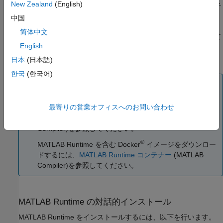
New Zealand
(English)
または
MATLAB Compiler SDK™
で作成された指定のアーテ
ィファクトを実行するために必要な
MATLAB Runtime
コン
中国
ポーネントだけをインストールする
MATLAB Runtime
イン
简体中文
ストーラーを作成する。このオプションは、最小限のサイズ
English
のフットプリントで特定のアプリケーションのみを実行でき
るインストーラーが必要な開発者に最適です。
日本
(日本語)
한국
(한국어)
メモ
MATLAB Runtime
を共有ネットワーク ドライブにインス
最寄りの営業オフィスへのお問い合わせ
トールする場合は、
アプリケーションと MATLAB
Runtime のネットワーク ドライブへのデプロイ
(MATLAB
Compiler)
を参照してください。
®
MATLAB Runtime
を含む Docker
イメージをダウンロー
ドするには、
MATLAB Runtime コンテナー
(MATLAB
Compiler)
を参照してください。
MATLAB
Runtime
の対話的インストール
MATLAB Runtime
をインストールするには、以下を行います。