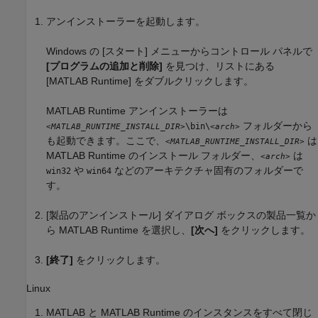
アンインストーラーを起動します。
Windows の [スタート] メニューからコントロール パネルで
[プログラムの追加と削除]
を見つけ、リストにある
[
MATLAB Runtime
] をダブルクリックします。
MATLAB Runtime
アンインストーラーは
フォルダーから
\bin\
<MATLAB_RUNTIME_INSTALL_DIR>
<arch>
も起動できます。ここで、
は
<MATLAB_RUNTIME_INSTALL_DIR>
MATLAB Runtime
のインストール フォルダー、
は
<arch>
や
などのアーキテクチャ固有のフォルダーで
win32
win64
す。
[製品のアンインストール] ダイアログ ボックスの製品一覧か
ら
MATLAB Runtime
を選択し、
[次へ]
をクリックします。
[終了]
をクリックします。
Linux
MATLAB と
MATLAB Runtime
のインスタンスをすべて閉じ