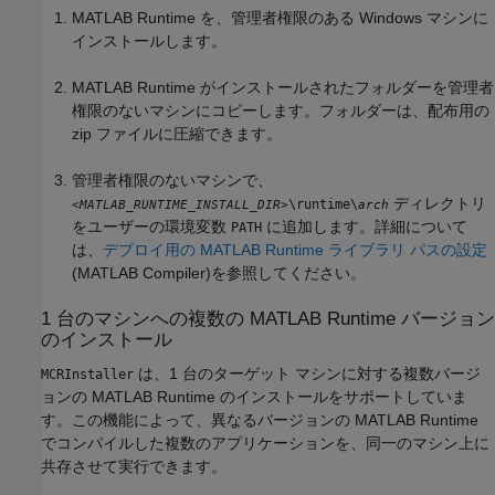
MATLAB Runtime
を、管理者権限のある Windows マシンに
インストールします。
MATLAB Runtime
がインストールされたフォルダーを管理者
権限のないマシンにコピーします。フォルダーは、配布用の
zip ファイルに圧縮できます。
管理者権限のないマシンで、
ディレクトリ
\runtime\
<MATLAB_RUNTIME_INSTALL_DIR>
arch
をユーザーの環境変数
に追加します。詳細について
PATH
は、
デプロイ用の MATLAB Runtime ライブラリ パスの設定
(MATLAB Compiler)
を参照してください。
1 台のマシンへの複数の
MATLAB
Runtime
バージョン
のインストール
は、1 台のターゲット マシンに対する複数バージ
MCRInstaller
ョンの
MATLAB Runtime
のインストールをサポートしていま
す。この機能によって、異なるバージョンの
MATLAB Runtime
でコンパイルした複数のアプリケーションを、同一のマシン上に
共存させて実行できます。