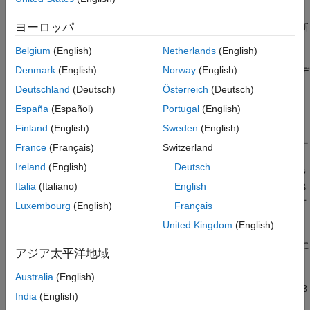
ンストール
1 台のマシンへの複数の MATLAB Runtime
ヨーロッパ
選択したリリースの
MATLAB Runtime
インストーラー (最新
バージョンのインストール
のアップデート レベル) を Web サイト
Belgium
(English)
Netherlands
(English)
同一マシンでの MATLAB と MATLAB
(
https://www.mathworks.com/products/compiler/matlab-
Runtime
Denmark
(English)
Norway
(English)
runtime.html
) からダウンロードする。このオプションは、デ
MATLAB Runtime のアンインストール
プロイ アプリケーションを実行するエンド ユーザーに最適
Deutschland
(Deutsch)
Österreich
(Deutsch)
参考
です。
España
(Español)
Portugal
(English)
Finland
(English)
Sweden
(English)
MATLAB 関数
(MATLAB
compiler.runtime.download
Compiler)
を使用して、コマンドを実行する MATLAB とバー
France
(Français)
Switzerland
ジョンおよびアップデート レベルが一致する
MATLAB
Ireland
(English)
Deutsch
Runtime
インストーラーをダウンロードする。インストーラ
Italia
(Italiano)
English
ーが既にマシンにダウンロードされている場合は、
MATLAB
Runtime
インストーラーへのパスが返されます。マシンがオ
Luxembourg
(English)
Français
フラインの場合は、
MATLAB Runtime
インストーラーの
United Kingdom
(English)
URL が返されます。このオプションは、
MATLAB Runtime
を含むアプリケーション インストーラーを作成する開発者に
アジア太平洋地域
最適です。
Australia
(English)
MATLAB 関数
(MATLAB
compiler.runtime.customInstaller
India
(English)
Compiler)
(R2024b 以降)
を使用して、
MATLAB Compiler™