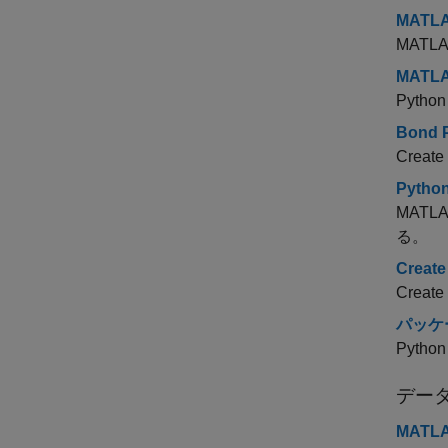
MATLA
MATLAB
MATL
Pyt
Bond P
Create 
Pyth
MATLAB
る。
Create
Create 
パッケ
Pyth
デー
MATL