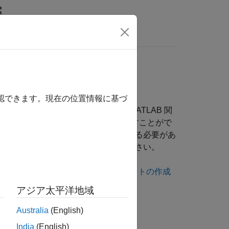
LAB Answers
グ
確認できます。現在の位置情報に基づ
ると、開発者はリモート サーバー上で MATLAB 関
用して MATLAB 関数にスカラー値を渡すことがで
れている MATLAB 配列型を使用する必要があ
b の Python モジュール
を参照してください。
 Production Server Python クライアントの作成
アジア太平洋地域
成
を参照してください。
Australia
(English)
India
(English)