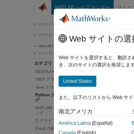
コンテンツへスキップ
MATLAB ヘルプ センター
コミュ
ドキュメ
ドキュメンテーションのホーム
アプリケーションのデプロイ
Pyt
Web サイトの選
MATLAB Production Server
クライアント プログラミング
Python
Web サイトを選択すると、翻訳
カテゴリ
MATL
き、次のサイトの選択を推奨します
RESTful API
数を評
きます
.NET クライアントのプログラミング
United States
ります。
Java クライアントのプログラミング
Python クライアントのプログラミン
また、以下のリストから Web サ
グ
クライ
を参照
MATLAB クライアントのプログラミ
南北アメリカ
ング
C クライアントのプログラミング
クライ
América Latina
(Español)
Excel の統合
Canada
(English)