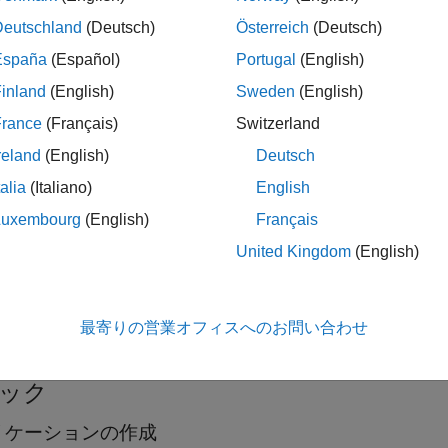
 Production Server
クライアント ライブラリは、
matlab-prods
Deutschland
(Deutsch)
Österreich
(Deutsch)
ます。
España
(Español)
Portugal
(English)
メモ
inland
(English)
Sweden
(English)
R2022b 以降、Python クライアント ライブラリでは Python
France
(Français)
Switzerland
reland
(English)
Deutsch
talia
(Italiano)
English
ス
Luxembourg
(English)
Français
United Kingdom
(English)
Python
objec
ab.production_server.client.MWHttpClient
Production S
Python
client
ab.production_server.client.PipelineClient
最寄りの営業オフィスへのお問い合わせ
MATLAB
Pro
ック
リケーションの作成