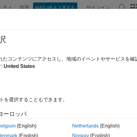
ニティ
学習
サインイン
MATLAB を入手する
ンテーション
関数
アプリ
プロパティ
ビデオ
MAT
hon
クライアントのプログラミン
択
®
でのクライアント プログラムの作成
されたコンテンツにアクセスし、地域のイベントやサービスを
®
AB
Production Server™
Python クライアント API を使用す
:
United States
価できます。この API により、ネイティブな Python 型を使
。配列を使用して作業している場合、
パッケージで提供さ
matlab
Python での MATLAB 配列の使用の詳細については、
matla
イトを選択することもできます。
アント プログラムを作成する方法の概要については、
MATLAB
してください。
ヨーロッパ
アント実装の詳細な例については、
Python クライアントの作
Belgium
(English)
Netherlands
(English)
Denmark
(English)
Norway
(English)