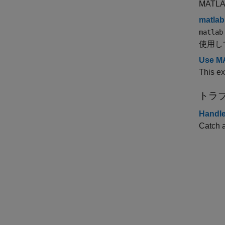
MATLAB
matla
matlab
使用して
Use MA
This e
トラ
Handle
Catch a