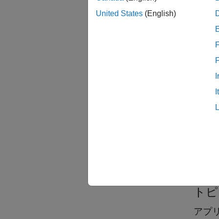
MATLAB
United States
(English)
手でき
F
I
I
クラ
matl
matl
トピ
アプ