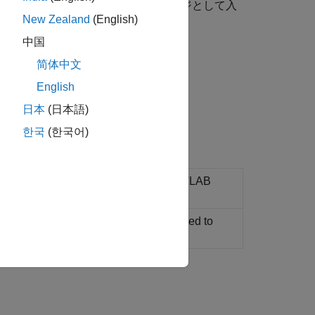
erver-client · PyPI
で PyPI パッケージとして入
New Zealand
(English)
中国
简体中文
 2.7 がサポートされなくなりました。
English
日本
(日本語)
한국
(한국어)
t encapsulating a connection to a
MATLAB
erver
instance
 for machine learning pipelines deployed to
duction Server