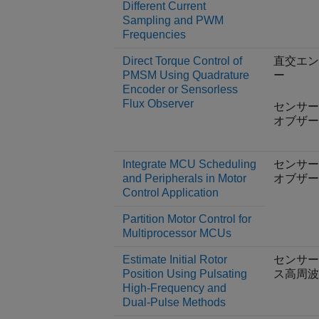
Different Current
Sampling and PWM
Frequencies
Direct Torque Control of
直交エン
PMSM Using Quadrature
ー
Encoder or Sensorless
Flux Observer
センサー
オブザー
Integrate MCU Scheduling
センサー
and Peripherals in Motor
オブザー
Control Application
Partition Motor Control for
Multiprocessor MCUs
Estimate Initial Rotor
センサー
Position Using Pulsating
ス高周波
High-Frequency and
Dual-Pulse Methods