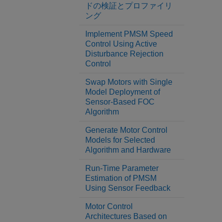
ドの検証とプロファイリ
ング
Implement PMSM Speed
Control Using Active
Disturbance Rejection
Control
Swap Motors with Single
Model Deployment of
Sensor-Based FOC
Algorithm
Generate Motor Control
Models for Selected
Algorithm and Hardware
Run-Time Parameter
Estimation of PMSM
Using Sensor Feedback
Motor Control
Architectures Based on