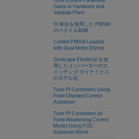
Tune Control Parameter
Gains in Hardware and
Validate Plant
SI 単位を使用した PMSM
のベクトル制御
Control PMSM Loaded
with Dual Motor (Dyno)
Simscape Electrical を使
用したインバーターのス
イッチング ダイナミクス
のモデル化
Tune PI Controllers Using
Field Oriented Control
Autotuner
Tune PI Controllers (in
Field-Weakening Control
Mode) Using FOC
Autotuner Block