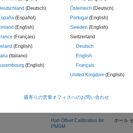
Parameters Using
ー
Parameter Estimation
Deutschland
(Deutsch)
Österreich
(Deutsch)
Blocks
ホール 
España
(Español)
Portugal
(English)
センサー
inland
(English)
Sweden
(English)
オブザー
France
(Français)
Switzerland
reland
(English)
Deutsch
PMSM のセンサーレス ベ
センサー
talia
(Italiano)
English
クトル制御
スラ
Luxembourg
(English)
Français
ド 
United Kingdom
(English)
Sensorless Field-Oriented
磁束
Control of PMSM Using I-
F Control-Based Startup
拡張
最寄りの営業オフィスへのお問い合わせ
ー
Hall Offset Calibration for
ホール 
PMSM