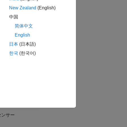
New Zealand
(English)
センサー
中国
レス推定器 (磁束
简体中文
バー)
English
日本
(日本語)
レス推定器:
한국
(한국어)
イディング モー
オブサーバー
オブザーバー
 EMF オブザーバ
センサー