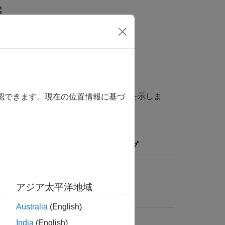
MATLAB Answers
ートする例
®
ntrol Blockset
の参照例の一覧を示しま
確認できます。現在の位置情報に基づ
のタイプ
モーターのタイプ
PMSM
誘導モーター
アジア太平洋地域
Australia
(English)
コーダー センサ
PMSM
India
(English)