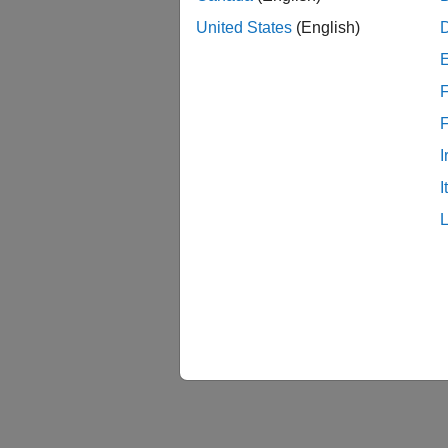
United States
(English)
F
I
I