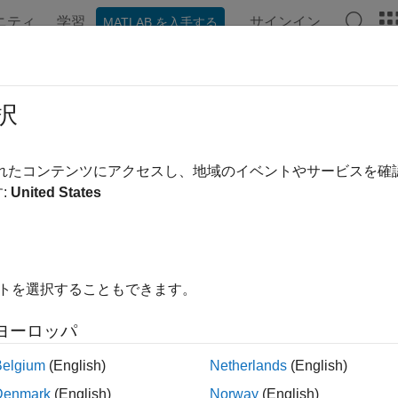
ニティ
学習
サインイン
MATLAB を入手する
ンテーション
例
関数
ブロック
アプリ
ビデオ
as Instruments
ハードウェアをサポ
択
Texas Instruments™ のコントローラーをサポートする Motor Co
されたコンテンツにアクセスし、地域のイベントやサービスを
:
United States
Motor Control Blockset
セッサ
の例
位置検出
イトを選択することもできます。
CHXL-F28379D
開ループ制御での三相 AC
-
モーターの駆動と ADC オ
フセットのキャリブレー
ヨーロッパ
ション
Belgium
(English)
Netherlands
(English)
Estimate PMSM
直交エン
Denmark
(English)
Norway
(English)