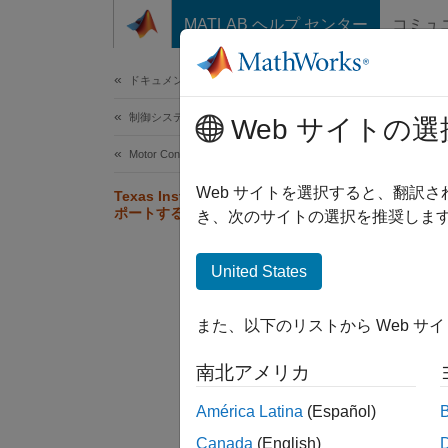
コンテンツへスキップ
MATLAB ヘルプ センター
コミュ
ドキュメ
ドキュメンテーションのホーム
制御システム
Tex
Web サイトの選
Motor Control Blockset
次の表に、
Web サイトを選択すると、翻訳
Texas Instruments ハードウェアをサ
ポートする例
す。
き、次のサイトの選択を推奨します
United States
プロ
また、以下のリストから Web サ
LAUN
南北アメリカ
América Latina
(Español)
Canada
(English)