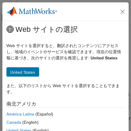
コンテンツへスキップ
MATLAB ヘルプ センター
オフキャンバス ナビゲーション メ
メインコンテンツ
Web サイトの選択
ドキュメンテーションのホーム
ゲイン計算と調整
制御システム
Web サイトを選択すると、翻訳されたコンテンツにアクセス
ベクトル制御に適用するための PI コントローラー ゲインを計算
し、地域のイベントやサービスを確認できます。現在の位置情
Motor Control Blockset
する
報に基づき、次のサイトの選択を推奨します:
United States
制御アルゴリズムの設計
Motor Control Blockset は、電流、速度、および位置ループのコ
カテゴリ
ントローラー ゲイン (PI ゲイン) の選択と調整を支援します。ゲ
United States
インは、モーターの電気的パラメーター (抵抗、インダクタン
ベクトル制御
ス、慣性) と各制御ループの目標帯域幅または応答時間から最初
6 段階整流
また、以下のリストから Web サイトを選択することもできま
に計算されます。FOC では、電流ループ (d 軸および q 軸) は、
開ループ制御
す。
適切なトルクおよび磁束制御を確保するために高速かつ十分に減
ゲイン計算と調整
衰している必要があるため、最初に調整されます。その後、速度
南北アメリカ
非線形特性評価
ループのゲインは電流ループよりも遅くなるように調整され、安
定したカスケード制御を実現します。適切なゲイン計算と調整
América Latina
(Español)
は、振動、過大なトルク リップル、応答遅延、さらにはドライブ
Canada
(English)
の不安定性を回避するために極めて重要です。
United States
(English)