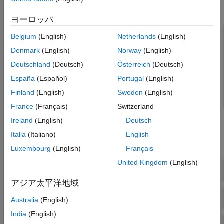
関数
ヨーロッパ
Compute gains for PI
mcb.getPIControllerParameters
Belgium
(English)
Netherlands
(English)
controller in field-oriented
control
Denmark
(English)
Norway
(English)
Deutschland
(Deutsch)
Österreich
(Deutsch)
Compute gains and
mcb.calcFOCGains
transfer functions for PI
España
(Español)
Portugal
(English)
controller in field-oriented
control of PMSM
Finland
(English)
Sweden
(English)
(R2025a 以降)
France
(Français)
Switzerland
Ireland
(English)
Deutsch
ブロック
Italia
(Italiano)
English
すべて展開する
Luxembourg
(English)
Français
United Kingdom
(English)
Controls
アジア太平洋地域
Sensorless Estimators
Australia
(English)
India
(English)
Signal Management