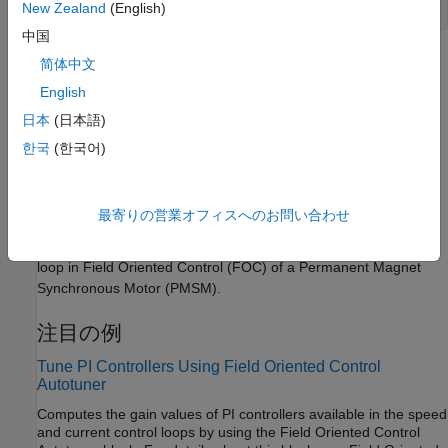
New Zealand
(English)
中国
トピック
简体中文
English
Estimate Control Gains and Tune Control Parameters
Perform control parameter tuning for speed and torque control
日本
(日本語)
subsystems.
한국
(한국어)
Obtain Controller Gains to Run Motor Using Field-Oriented
Control
最寄りの営業オフィスへのお問い合わせ
This example shows how to obtain PI controller gains using
Optimum theory for the current control loop and speed control
loop in Field Oriented Control (FOC) of a Permanent Magnet
Synchronous Motor (PMSM).
注目の例
Tune PI Controllers Using Field Oriented Control
Autotuner
Computes the gain values of PI controllers available in the speed
and current control loops by using the Field Oriented Control