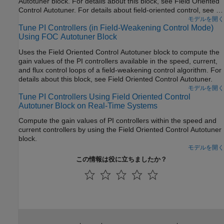
Autotuner block. For details about this block, see Field Oriented
Control Autotuner. For details about field-oriented control, see ベ
クトル制御.
モデルを開く
Tune PI Controllers (in Field-Weakening Control Mode)
Using FOC Autotuner Block
Uses the Field Oriented Control Autotuner block to compute the
gain values of the PI controllers available in the speed, current,
and flux control loops of a field-weakening control algorithm. For
details about this block, see Field Oriented Control Autotuner.
モデルを開く
Tune PI Controllers Using Field Oriented Control
Autotuner Block on Real-Time Systems
Compute the gain values of PI controllers within the speed and
current controllers by using the
Field Oriented Control Autotuner
block.
モデルを開く
この情報は役に立ちましたか？