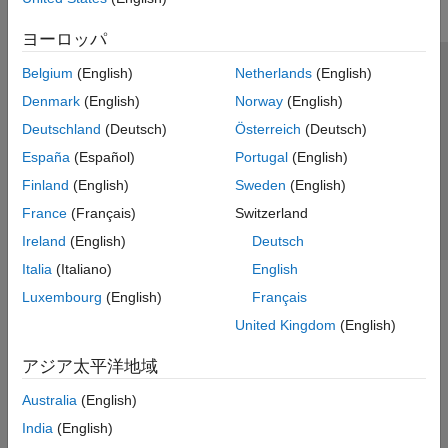
Lookup Table Optimization
Lookup Table Estimation
ヨーロッパ
Powertrain Blockset
Belgium
(English)
Netherlands
(English)
トラストセンター
商標
プライバシー ポリシー
RoadRunner
Denmark
(English)
Norway
(English)
違法コピー防止
アプリケーション ステータス
お問い合わせ
RoadRunner Scenario
Deutschland
(Deutsch)
Österreich
(Deutsch)
© 1994-2026 The MathWorks, Inc.
Simulink 3D Animation
España
(Español)
Portugal
(English)
Vehicle Dynamics Blockset
Finland
(English)
Sweden
(English)
Web サイ
日本
Vehicle Network Toolbox
France
(Français)
Switzerland
Ireland
(English)
Deutsch
Italia
(Italiano)
English
Luxembourg
(English)
Français
United Kingdom
(English)
アジア太平洋地域
Australia
(English)
India
(English)