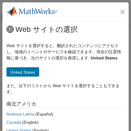
コンテンツへスキップ
MATLAB ヘルプ センター
オフキャンバス ナビゲーション メ
メインコンテンツ
Web サイトの選択
ドキュメンテーションのホーム
Automotive
Web サイトを選択すると、翻訳されたコンテンツにアクセス
カテゴリ
し、地域のイベントやサービスを確認できます。現在の位置情
How useful was this information?
報に基づき、次のサイトの選択を推奨します:
United States
Automated Driving Toolbox
AUTOSAR Blockset
United States
IEC Certification Kit
Model-Based Calibration Toolbox
また、以下のリストから Web サイトを選択することもできま
す。
Get Started with Model-Based
Calibration Toolbox
南北アメリカ
Calibration Applications
Design of Experiments
América Latina
(Español)
Data Preparation
Canada
(English)
Empirical Modeling
United States
(English)