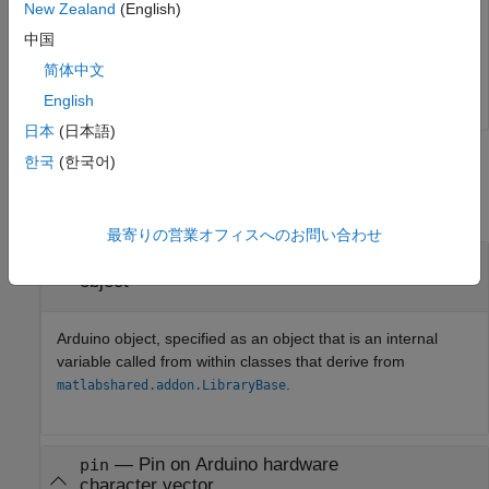
New Zealand
(English)
中国
arduinoObj = obj.Parent;

validatePin(arduinoObj,
'A4,'
I2C')
简体中文
English
日本
(日本語)
한국
(한국어)
Input Arguments
collapse all
最寄りの営業オフィスへのお問い合わせ
—
Arduino object
arduinoObj
object
Arduino object, specified as an object that is an internal
variable called from within classes that derive from
.
matlabshared.addon.LibraryBase
—
Pin on Arduino hardware
pin
character vector