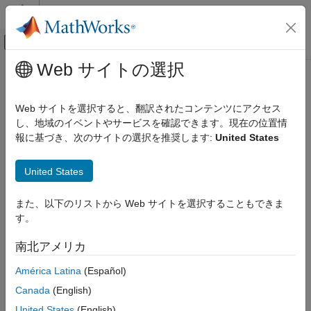
コンテンツへスキップ
MATLAB ヘルプ センター
オフキャンバス ナビゲーション メ
メインコンテンツ
Web サイトの選択
ドキュメンテーションのホーム
validatePin
MATLAB
Web サイトを選択すると、翻訳されたコンテンツにアクセス
Data Import and Analysis
Validate that pin supports specific functionality
し、地域のイベントやサービスを確認できます。現在の位置情
Data Import and Export
報に基づき、次のサイトの選択を推奨します:
United States
Hardware and Network Communication
collapse all in page
Syntax
Hardware Boards and Kits
United States
Arduino Hardware
validatePin(arduinoObj, pin, type)
Extend Support Package Capabilities
また、以下のリストから Web サイトを選択することもできま
Description
Custom Arduino Libraries
す。
Add-On Required:
This feature requires the
MATLAB Support
validatePin
南北アメリカ
Package for Arduino Hardware
add-on.
ON THIS PAGE
América Latina
(Español)
validates specific
validatePin(
,
,
)
arduinoObj
pin
type
Syntax
Canada
(English)
functionality on the pin and throws an error if not supported.
Description
United States
(English)