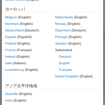
Examples
example
Input Arguments
ヨーロッパ
Version History
Examples
Belgium
(English)
Netherlands
(English)
See Also
collapse all
Denmark
(English)
Norway
(English)
Deutschland
(Deutsch)
Österreich
(Deutsch)
Validate SPI Pin
España
(Español)
Portugal
(English)
Finland
(English)
Sweden
(English)
®
Check if pin
supports SPI functionality on the Arduino
D12
France
(Français)
Switzerland
Uno hardware.
Ireland
(English)
Deutsch
Italia
(Italiano)
English
arduinoObj = obj.Parent;

validatePin(arduinoObj,
'D12'
,
'SPI'
)
Luxembourg
(English)
Français
United Kingdom
(English)
アジア太平洋地域
Validate I2C Pin
Australia
(English)
Only pins
and
support I2C type, the function returns
A4
A5
India
(English)
an error for unsupported pins