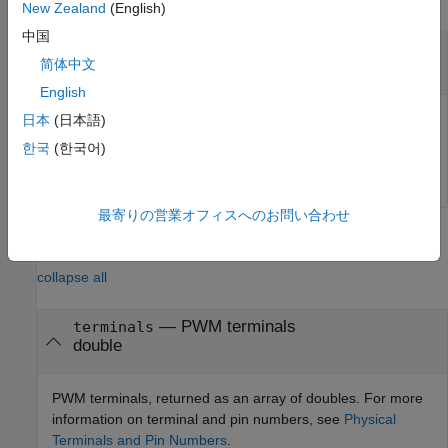
New Zealand
(English)
中国
—
Arduino object
arduinoObj
简体中文
object
English
Arduino object, specified as an object that is an internal
日本
(日本語)
variable called from within classes that derive from
한국
(한국어)
.
matlabshared.addon.LibraryBase
最寄りの営業オフィスへのお問い合わせ
Output Arguments
collapse all
— PWM terminals
terminals
double
PWM terminals, returned as an array of doubles. For more
information on terminal and pin numbers, see
Physical
Terminals and Pin Numbers
.