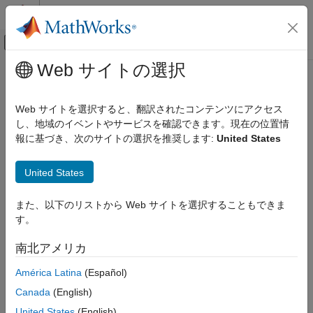
コンテンツへスキップ
MATLAB ヘルプ センター
オフキャンバス ナビゲーション メ
メインコンテンツ
Web サイトの選択
ドキュメンテーションのホーム
getPWMTerminals
MATLAB
Web サイトを選択すると、翻訳されたコンテンツにアクセス
Data Import and Analysis
Get terminals with PWM functionality
し、地域のイベントやサービスを確認できます。現在の位置情
Data Import and Export
報に基づき、次のサイトの選択を推奨します:
United States
Hardware and Network Communication
collapse all in page
Syntax
Hardware Boards and Kits
United States
Arduino Hardware
terminals = getPWMTerminals(arduinoObj)
Extend Support Package Capabilities
また、以下のリストから Web サイトを選択することもできま
Description
Custom Arduino Libraries
す。
Add-On Required:
This feature requires the
MATLAB Support
getPWMTerminals
南北アメリカ
Package for Arduino Hardware
add-on.
ON THIS PAGE
América Latina
(Español)
returns terminals
= getPWMTerminals(
)
terminals
arduinoObj
Syntax
®
Canada
(English)
that have PWM functionality on the Arduino
board.
Description
United States
(English)