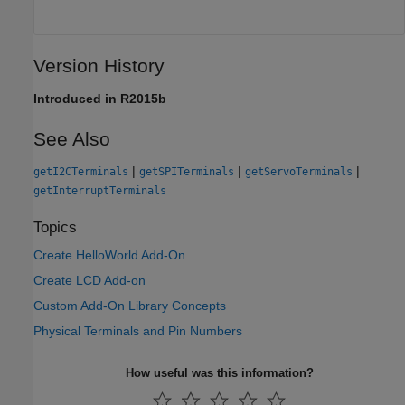
Version History
Introduced in R2015b
See Also
|
|
|
getI2CTerminals
getSPITerminals
getServoTerminals
getInterruptTerminals
Topics
Create HelloWorld Add-On
Create LCD Add-on
Custom Add-On Library Concepts
Physical Terminals and Pin Numbers
How useful was this information?