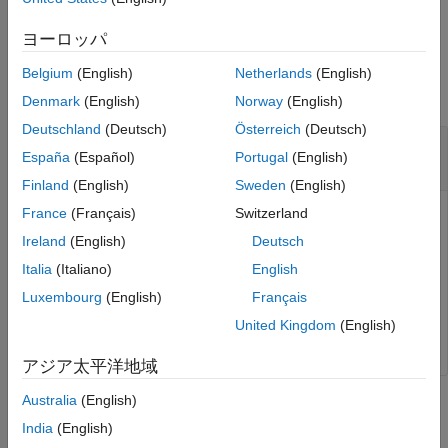
Examples
example
Input Arguments
ヨーロッパ
Output Arguments
Examples
Belgium
(English)
Netherlands
(English)
Version History
collapse all
See Also
Denmark
(English)
Norway
(English)
Deutschland
(Deutsch)
Österreich
(Deutsch)
Get Terminals with PWM Functionality for an
España
(Español)
Portugal
(English)
Arduino Uno Device
Finland
(English)
Sweden
(English)
France
(Français)
Switzerland
arduinoObj = obj.Parent;

Ireland
(English)
Deutsch
terminals = getPWMTerminals(arduinoObj)
Italia
(Italiano)
English
Luxembourg
(English)
Français
terminals = 

 3 5 6 9 10 11
United Kingdom
(English)
アジア太平洋地域
Australia
(English)
Input Arguments
India
(English)
collapse all