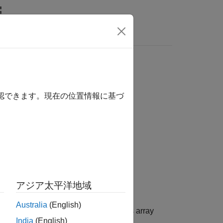
確認できます。現在の位置情報に基づ
アジア太平洋地域
 for Arduino Hardware
add-on.
Australia
(English)
t available slot or index in a continuous array
India
(English)