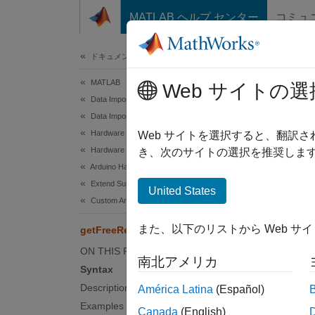
コンテンツへスキップ
MATLAB ヘルプ センター
コミュ
ドキュメ
ドキュメンテーションのホーム
MATLAB
get
Web サイトの選
Data Import and Analysis
Data Import and Export
Hardware and Network Communication
Get firs
Web サイトを選択すると、翻訳
Hardware Boards and Kits
き、次のサイトの選択を推奨します
Arduino Hardware
collaps
Synt
Extend Support Package Capabilities
United States
Custom Arduino Libraries
slot =
また、以下のリストから Web サ
getFreeResourceSlot
Desc
ON THIS PAGE
南北アメリカ
Add-O
Syntax
Description
América Latina
(Español)
= 
slot
Examples
Canada
(English)
allocat