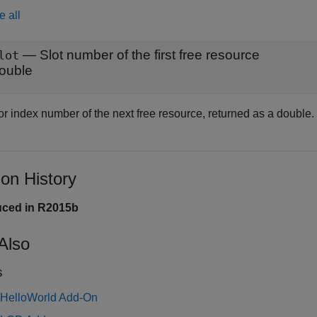
e all
— Slot number of the first free resource
lot
ouble
or index number of the next free resource, returned as a double.
ion History
uced in R2015b
Also
s
 HelloWorld Add-On