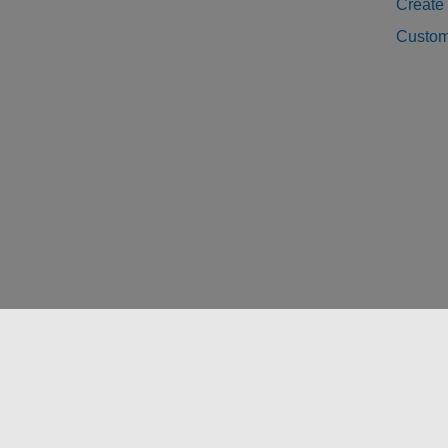
Create
Custom
トラストセンター
商標
プライバシー ポリシー
違
© 1994-2026 The MathWorks, Inc.