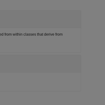
led from within classes that derive from