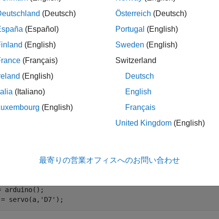
Deutschland
(Deutsch)
Österreich
(Deutsch)
le
España
(Español)
Portugal
(English)
inland
(English)
Sweden
(English)
ples
France
(Français)
Switzerland
e all
reland
(English)
Deutsch
talia
(Italiano)
English
et Free Resource Slot On Servo
Luxembourg
(English)
Français
United Kingdom
(English)
®
he free resource slot allocated to a servo object on an Arduino
igure MATLAB Add-On Class
of a custom Arduino add-on library
最寄りの営業オフィスへのお問い合わせ
te a servo object.
= arduino();

 = servo(a,
'D7'
);