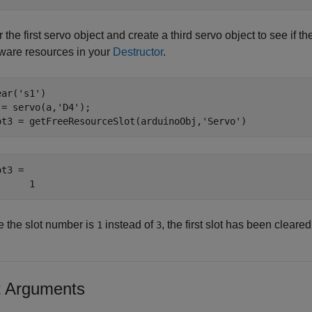
 the first servo object and create a third servo object to see if th
ware resources in your
Destructor
.
ear(
's1'
)

 = servo(a,
'D4'
);

ot3 = getFreeResourceSlot(arduinoObj,
'Servo'
)
t3 = 

	1
e the slot number is
instead of
, the first slot has been cleared
1
3
t Arguments