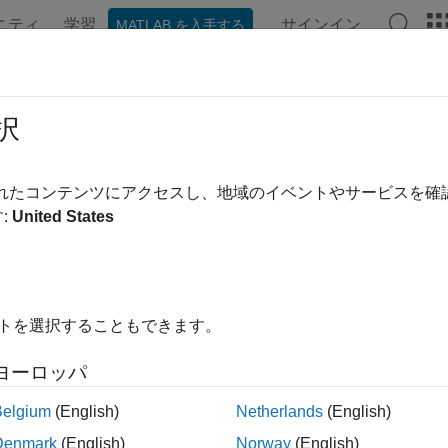
ニティ
学習
サインイン
MATLAB を入手する
ンテーション
例
関数
アプリ
Videos
Answers
FreeResourceSlot
択
t free slot of resource
されたコンテンツにアクセスし、地域のイベントやサービスを
:
United States
e all in page
ax
 getFreeResourceSlot(arduinoObj, resourceName)
イトを選択することもできます。
ription
ヨーロッパ
n Required:
This feature requires the
MATLAB Support Package
Belgium
(English)
Netherlands
(English)
returns the firs
getFreeResourceSlot(
,
)
arduinoObj
resourceName
Denmark
(English)
Norway
(English)
ed for the given resource. The slot count starts from 1.