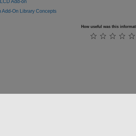
 LCD Add-on
 Add-On Library Concepts
How useful was this informa
法コピー防止
アプリケーション ステータス
お問い合わせ