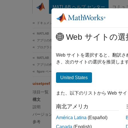
コンテンツへスキップ
MATLAB ヘルプ センター
コミュ
ドキュメ
ドキュメンテーションのホーム
MATLAB
uise
Web サイトの選
アプリの作成
プログラミングによるアプリ開発
関数
ui
Web サイトを選択すると、翻訳
MATLAB
き、次のサイトの選択を推奨します
アプリの作成
構文
figure ベースのアプリの更新
United States
p = ui
uisetpref
項目一覧
また、以下のリストから Web サ
説明
構文
南北アメリカ
説明
p = ui
ら、更
バージョン履歴
América Latina
(Español)
す。
参考
Canada
(English)