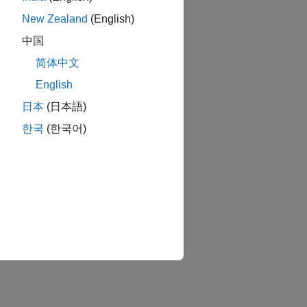
New Zealand
(English)
中国
用します。
简体中文
English
日本
(日本語)
한국
(한국어)
か？