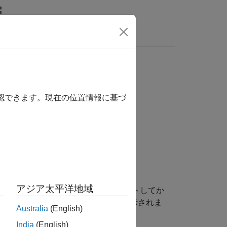
wers
確認できます。現在の位置情報に基づ
アジア太平洋地域
べての基本設定の値を
にリセットしてか
'ask'
呼び出すとダイアログ ボックスが表示されま
Australia
(English)
India
(English)