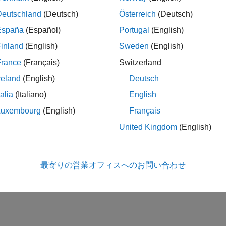
Deutschland
(Deutsch)
Österreich
(Deutsch)
メモ
España
(Español)
Portugal
(English)
特定の基本設定値を
に設定するには、関数
を使
'ask'
setpref
inland
(English)
Sweden
(English)
France
(Français)
Switzerland
ジョン履歴
reland
(English)
Deutsch
6a より前に導入
talia
(Italiano)
English
Luxembourg
(English)
Français
United Kingdom
(English)
|
f
uigetpref
この情報は役に立ちました
最寄りの営業オフィスへのお問い合わせ