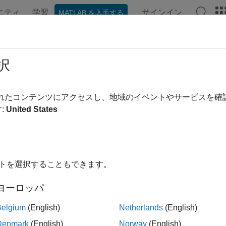
ニティ
学習
サインイン
MATLAB を入手する
ンテーション
例
関数
アプリ
ビデオ
MATLAB Ans
tpref
択
で使用された基本設定の管理
getpref
されたコンテンツにアクセスし、地域のイベントやサービスを
:
United States
setpref('clearall')
イトを選択することもできます。
ヨーロッパ
は、
を使用して登録されたす
setpref('clearall')
uigetpref
新された基本設定を返します。これにより、関数
を
uigetpref
Belgium
(English)
Netherlands
(English)
Denmark
(English)
Norway
(English)