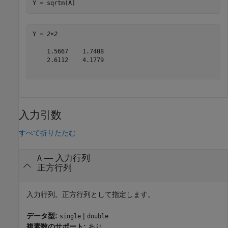
Y = sqrtm(A)
Y = 
2×2
    1.5667    1.7408

    2.6112    4.1779

入力引数
すべて折りたたむ
—
入力行列
A
正方行列
入力行列。正方行列として指定します。
データ型:
|
single
double
複素数のサポート:
あり