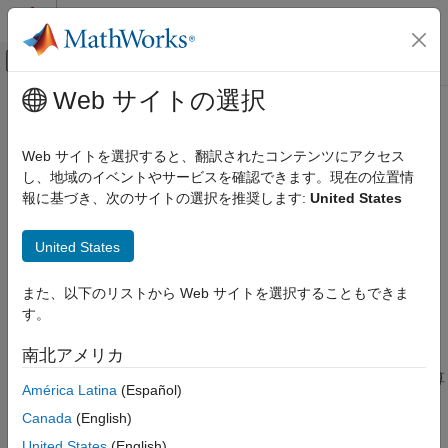
コンテンツへスキップ
MATLAB ヘルプ センター
オフキャンバス ナビゲーション メ
メインコンテンツ
Web サイトの選択
ドキュメンテーションのホーム
sqrtm
MATLAB
Web サイトを選択すると、翻訳されたコンテンツにアクセス
数学
行列の平方根
し、地域のイベントやサービスを確認できます。現在の位置情
線形代数
報に基づき、次のサイトの選択を推奨します:
United States
ページ内をすべて折りたたむ
sqrtm
構文
United States
項目一覧
X = sqrtm(A)
構文
また、以下のリストから Web サイトを選択することもできま
[X,residual] = sqrtm(A)
説明
す。
[X,alpha,condx] = sqrtm(A)
例
説明
南北アメリカ
入力引数
は、
であるような行列
の主平方根を計算
ヒント
X = sqrtm(
)
X*X = A
A
A
América Latina
(Español)
します。
アルゴリズム
Canada
(English)
参照
は、すべての固有値が非負の実数値をもつ、ユニークな平方根
X
United States
(English)