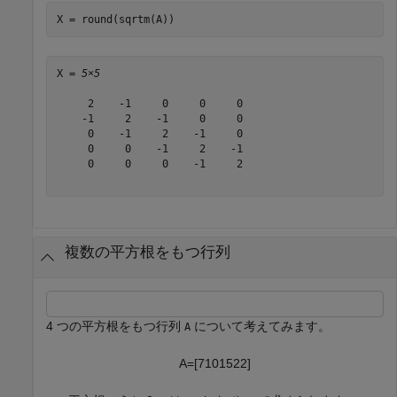
X = round(sqrtm(A))
X = 
5×5
     2    -1     0     0     0

    -1     2    -1     0     0

     0    -1     2    -1     0

     0     0    -1     2    -1

     0     0     0    -1     2

複数の平方根をもつ行列
4 つの平方根をもつ行列
について考えてみます。
A
A
=
[
7
1
0
1
5
2
2
]