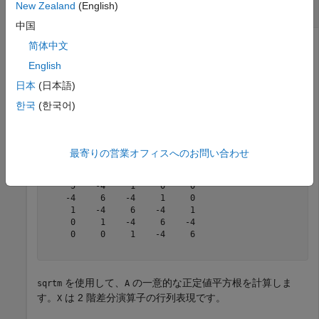
New Zealand
(English)
差分演算子の行列の平方根
中国
简体中文
English
4 階差分演算子の行列表現
を作成します。この行列は対称
A
で正定値です。
日本
(日本語)
한국
(한국어)
A = [5 -4 1 0 0; -4 6 -4 1 0; 1 -4 6 -4 1; 0 1 -4 6 -4
最寄りの営業オフィスへのお問い合わせ
A = 
5×5
     5    -4     1     0     0

    -4     6    -4     1     0

     1    -4     6    -4     1

     0     1    -4     6    -4

     0     0     1    -4     6

を使用して、
の一意的な正定値平方根を計算しま
sqrtm
A
す。
は 2 階差分演算子の行列表現です。
X