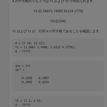
の平方根のうち 2 つは
および
で求められます。
A
Y1
Y2
Y
1
=
[
1
.
5
6
6
7
1
.
7
4
0
8
2
.
6
1
1
2
4
.
1
7
7
9
]
Y
2
=
[
1
2
3
4
]
および
が、行列
の平方根であることを確認します。
Y1
Y2
A
A = [7 10; 15 22];

Y1 = [1.5667 1.7408; 2.6112 4.1779];

A - Y1*Y1
ans = 
2×2
-3
10
 ×

   -0.1258   -0.1997

   -0.2995   -0.4254

Y2 = [1 2; 3 4];

A - Y2*Y2