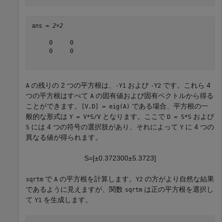
ans = 
2×2
     0     0

     0     0

の残りの 2 つの平方根は、
および
です。これら 4
A
-Y1
-Y2
つの平方根はすべて
の固有値および固有ベクトルから得る
A
ことができます。
である場合、平方根の一
[V,D] = eig(A)
般的な形式は
となります。ここで
および
Y = V*S/V
D = S*S
には 4 つの符号の選択肢があり、それによって
に 4 つの
S
Y
異なる値が得られます。
S
=
[
±
0
.
3
7
2
3
0
0
±
5
.
3
7
2
3
]
で
の平方根を計算します。
の方がより自然な結果
sqrtm
A
Y2
であるように見えますが、関数
は正の平方根を選択し
sqrtm
て
を生成します。
Y1