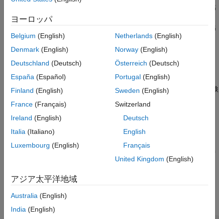
拡張機能
です。
に負の実数部をもつ固有値が 1 つでも含まれる場合、結
A
バージョン履歴
果は複素数になります。
が特異行列の場合、
は平方根をもた
A
A
ヨーロッパ
参考
ないことがあります。厳密な特異性が検出された場合は警告が出
Belgium
(English)
Netherlands
(English)
力されます。
Denmark
(English)
Norway
(English)
例
Deutschland
(Deutsch)
Österreich
(Deutsch)
España
(Español)
Portugal
(English)
は、残差
[X,residual] = sqrtm(
)
residual = norm(A-
A
も返します。この構文では、厳密な特異性が検
X^2,1)/norm(A,1)
Finland
(English)
Sweden
(English)
出されても警告が出力されません。
France
(Français)
Switzerland
Ireland
(English)
Deutsch
は、安定因子
と 1 ノルムで
[X,alpha,condx] = sqrtm(
)
alpha
A
の
の行列の平方根の推定条件数
を返します。残差
X
condx
Italia
(Italiano)
English
は
を境界とし、
の 1 ノ
norm(A-X^2,1)/norm(A,1)
n*alpha*eps
X
Luxembourg
(English)
Français
ルムの相対誤差は
を境界とします。ここで
n*alpha*condx*eps
n
United Kingdom
(English)
です。
= max(size(A))
アジア太平洋地域
例
Australia
(English)
すべて折りたたむ
India
(English)