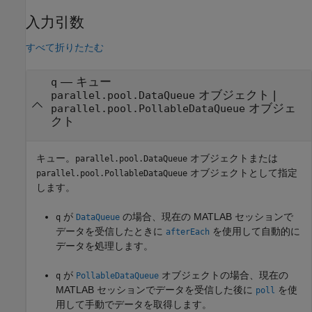
入力引数
すべて折りたたむ
—
キュー
q
オブジェクト
|
parallel.pool.DataQueue
オブジェ
parallel.pool.PollableDataQueue
クト
キュー。
オブジェクトまたは
parallel.pool.DataQueue
オブジェクトとして指定
parallel.pool.PollableDataQueue
します。
が
の場合、現在の MATLAB セッションで
q
DataQueue
データを受信したときに
を使用して自動的に
afterEach
データを処理します。
が
オブジェクトの場合、現在の
q
PollableDataQueue
MATLAB セッションでデータを受信した後に
を使
poll
用して手動でデータを取得します。