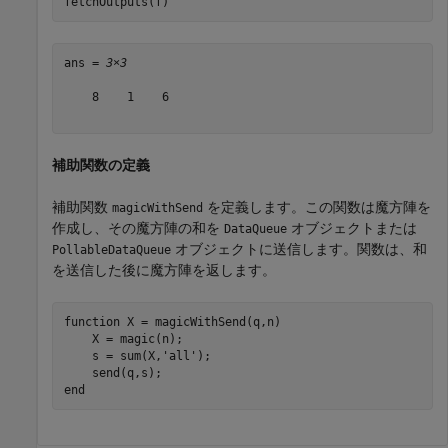
fetchOutputs(f)
ans = 
3×3
    8    1    6

補助関数の定義
補助関数
を定義します。この関数は魔方陣を
magicWithSend
作成し、その魔方陣の和を
オブジェクトまたは
DataQueue
オブジェクトに送信します。関数は、和
PollableDataQueue
を送信した後に魔方陣を返します。
function
 X = magicWithSend(q,n)

    X = magic(n);

    s = sum(X,
'all'
);

end