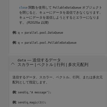
関数を使用して
オブジェクト
close
PollableDataQueue
を閉じると、キューにデータを送信できなくなります。
キューにデータを送信しようとするとエラーになりま
す。
(R2025a 以降)
例:
q = parallel.pool.DataQueue
例:
q = parallel.pool.PollableDataQueue
—
送信するデータ
data
スカラー
|
ベクトル
|
行列
|
多次元配列
送信するデータ。スカラー、ベクトル、行列、または多次元
配列として指定します。
例:
send(q,"A message");
例:
send(q,magic(3));