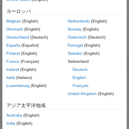
る関数からデータを送信できます。詳細については、
send
(Parallel Computing Toolbox)
を参照してください。
ヨーロッパ
Belgium
(English)
Netherlands
(English)
例
Denmark
(English)
Norway
(English)
例
Deutschland
(Deutsch)
Österreich
(Deutsch)
すべて折りたたむ
España
(Español)
Portugal
(English)
Finland
(English)
Sweden
(English)
バックグラウンドから送信されたデータの自動
France
(Français)
Switzerland
処理
Ireland
(English)
Deutsch
Italia
(Italiano)
English
Luxembourg
(English)
Français
この例では、バックグラウンドから送信したデータを現在の
United Kingdom
(English)
MATLAB セッションで自動的に処理する方法を示します。
アジア太平洋地域
オブジェクトを作成します。現在の MATLAB セ
DataQueue
ッションにおいて、それぞれのデータの項目を
で
DataQueue
Australia
(English)
受信した後に、その項目を関数
を使用して自動的に表
disp
India
(English)
示します。