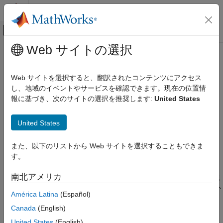
コンテンツへスキップ
MATLAB ヘルプ センター
オフキャンバス ナビゲーション メ
メインコンテンツ
Web サイトの選択
ドキュメンテーションのホーム
send
MATLAB
Web サイトを選択すると、翻訳されたコンテンツにアクセス
プログラミング
データを
または
に送信
し、地域のイベントやサービスを確認できます。現在の位置情
DataQueue
PollableDataQueue
バックグラウンド処理と並列処理
報に基づき、次のサイトの選択を推奨します:
United States
ページ内をすべて折りたたむ
send
United States
構文
項目一覧
構文
また、以下のリストから Web サイトを選択することもできま
send(q,data)
説明
す。
説明
例
南北アメリカ
入力引数
は、値
をもつデータの項目をキュー
に送信
send(
,
)
data
q
q
data
®
します。バックグラウンドまたは現在の MATLAB
セッションか
拡張機能
América Latina
(Español)
らデータを送信します。
バージョン履歴
Canada
(English)
参考
Parallel Computing Toolbox™ がある場合、並列プールで実行す
United States
(English)