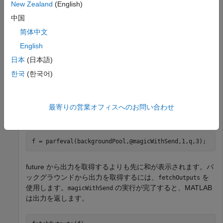
New Zealand
(English)
中国
q = parallel.pool.DataQueue;

afterEach(q,@disp);
简体中文
English
この例の最後で定義されている補助関数
は、
magicWithSend
日本
(日本語)
魔方陣の和を
オブジェクトまたは
DataQueue
オブジェクトに送信してから、その魔方
한국
(한국어)
PollableDataQueue
陣を返します。
と
を使用して関数
parfeval
backgroundPool
magicWithSend
最寄りの営業オフィスへのお問い合わせ
をバックグラウンドで実行します。
f = parfeval(backgroundPool,@magicWithSend,1,q,3);
future から出力を取得するよりも先に和が表示されます。バ
ックグラウンドから出力を取得するには、
を
fetchOutputs
使用します。
の実行が完了すると、MATLAB
magicWithSend
は出力を返します。