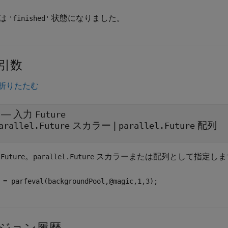
は
状態になりました。
'finished'
引数
折りたたむ
—
入力
Future
スカラー
|
配列
arallel.Future
parallel.Future
力
。
スカラーまたは配列として指定しま
Future
parallel.Future
 = parfeval(backgroundPool,@magic,1,3);
ジョン履歴