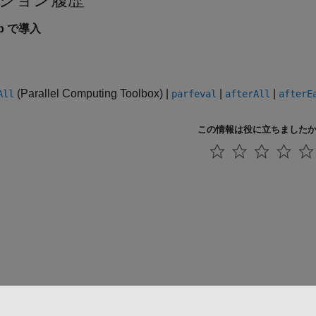
3b で導入
(Parallel Computing Toolbox)
|
|
|
All
parfeval
afterAll
afterE
この情報は役に立ちました