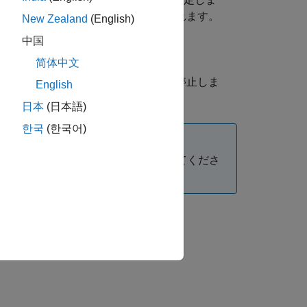
State
'finished'
実行がキャンセルされたことが示されます。
New Zealand
(English)
中国
。それらの関数を
または
parfeval
简体中文
ure を停止できません。
(Parallel
delete
®
と演算を MATLAB
で強制的に停止しま
English
日本
(日本語)
한국
(한국어)
ません。代わりに
を使用してくださ
cancelAll