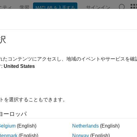
ニティ
学習
サインイン
MATLAB を入手する
ンテーション
例
関数
アプリ
ビデオ
MATLAB Ans
cel
択
グラウンドで実行されている関数の停止
されたコンテンツにアクセスし、地域のイベントやサービスを
:
United States
内をすべて折りたたむ
イトを選択することもできます。
(F)
ヨーロッパ
は、
配列
の待機中または実行中の各要素を停止し
(
)
Future
F
F
Belgium
(English)
Netherlands
(English)
Denmark
(English)
Norway
(English)
プロパティが
でない
の各要素について、