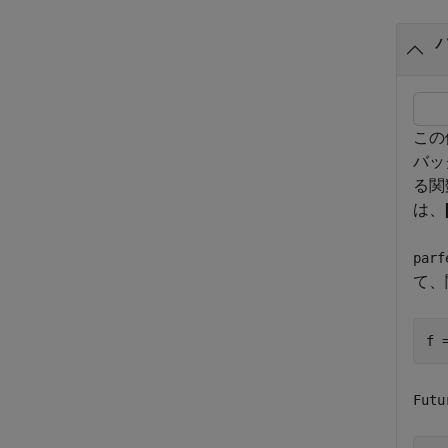
この
バッ
る関
は、
parf
て、
f 
Futu