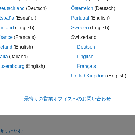
'finished'
F
cancel
ャンセルされたすべての
の要素は、
プロパティで
Future
Error
Deutschland
(Deutsch)
Österreich
(Deutsch)
España
(Español)
Portugal
(English)
どの一部の関数と演算は、
"Ctrl + C"
を押して中断できません
inland
(English)
Sweden
(English)
を使用して実行している場合、
でそれらの fut
alOnAll
cancel
ing Toolbox)
を使用してプールをシャットダウンし、実行中の関数
France
(Français)
Switzerland
reland
(English)
Deutsch
talia
(Italiano)
English
メモ
Luxembourg
(English)
Français
バックグラウンド プールで
を使用することは推奨され
delete
United Kingdom
(English)
い。
最寄りの営業オフィスへのお問い合わせ
折りたたむ