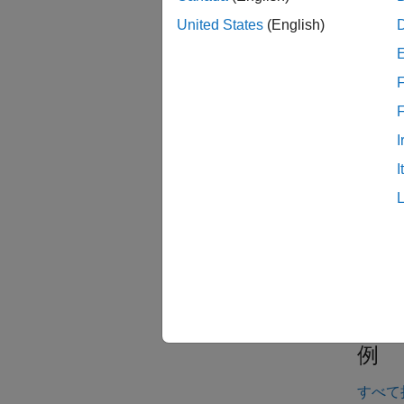
State
す。キ
United States
(English)
な
save
F
parfev
Comput
す。
I
I
例
例
すべて