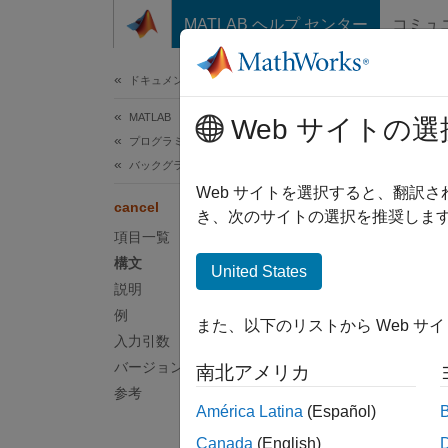
コンテンツへスキップ
MATLAB ヘルプ センター
コミュ
ドキュメ
ドキュメンテーションのホーム
MATLAB
can
Web サイトの選
プログラミング
バックグラウンド処理と並列処理
バック
Web サイトを選択すると、翻訳
cancel
き、次のサイトの選択を推奨します
項目一覧
ページ
構文
United States
構文
説明
例
また、以下のリストから Web サ
cancel
入力引数
説明
バージョン履歴
南北アメリカ
参考
cancel
América Latina
(Español)
Canada
(English)