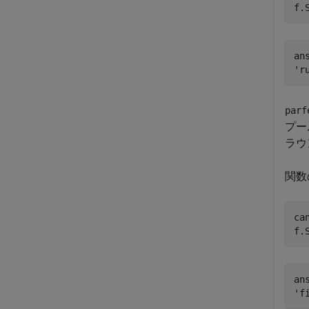
f.
ans
parf
プー
ラウ
関数
can
f.
ans