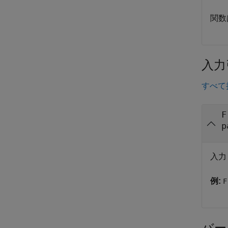
関数
入力
すべて
F
p
入
例:
F
バー