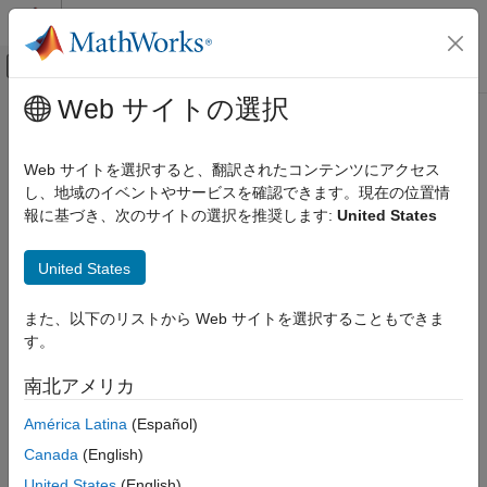
コンテンツへスキップ
MATLAB ヘルプ センター
オフキャンバス ナビゲーション メ
メインコンテンツ
Web サイトの選択
ドキュメンテーションのホーム
munlock
MATLAB
Web サイトを選択すると、翻訳されたコンテンツにアクセス
プログラミング
関数またはスクリプトをメモリからクリアできるようにする
し、地域のイベントやサービスを確認できます。現在の位置情
関数
報に基づき、次のサイトの選択を推奨します:
United States
変数のスコープ指定と名前の生成
ページ内をすべて折りたたむ
構文
United States
munlock
munlock(fun)
項目一覧
また、以下のリストから Web サイトを選択することもできま
munlock
構文
す。
説明
説明
南北アメリカ
®
例
は、
という名前の MATLAB
コード ファイル
munlock(
)
fun
fun
のロックを解除します。
を使用してロックされた関数は、
入力引数
mlock
América Latina
(Español)
を使用してロックを解除しない限り、
コマンドで
munlock
clear
ヒント
Canada
(English)
メモリから削除することはできません。
バージョン履歴
United States
(English)