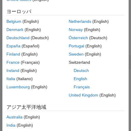
参考
例
ヨーロッパ
は現在実行中のファイルのロックを解除します。この構
munlock
Belgium
(English)
Netherlands
(English)
文は MATLAB コード ファイル内でのみ使用します。
Denmark
(English)
Norway
(English)
例
Deutschland
(Deutsch)
Österreich
(Deutsch)
すべて折りたたむ
España
(Español)
Portugal
(English)
Finland
(English)
Sweden
(English)
メモリ内の関数のロックを解除
France
(Français)
Switzerland
Ireland
(English)
Deutsch
現在の作業フォルダー内に関数
を作成します。
lockFun
Italia
(Italiano)
English
Luxembourg
(English)
Français
function
 lockFun()

United Kingdom
(English)
end
アジア太平洋地域
コマンド プロンプトで関数
を呼び出します。この
lockFun
Australia
(English)
関数がロックされていることを確認します。
India
(English)