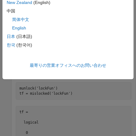
New Zealand
(English)
lockFun

中国
tf = mislocked(
'lockFun'
)
简体中文
English
tf =

日本
(日本語)
  logical

한국
(한국어)
   1
最寄りの営業オフィスへのお問い合わせ
この関数のロックを解除し、メモリからクリアできるように
します。この関数がロックされていないことを確認します。
munlock(
'lockFun'
)

tf = mislocked(
'lockFun'
)
tf =

  logical

   0