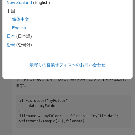
New Zealand
(English)
最初に、この例で使用するクラスをインポートします。
中国
简体中文
import 
matlab.unittest.TestCase
import 
matlab.unittest.constraints.IsFolder
English
日本
(日本語)
対話型テスト用にテスト ケースを作成します。
한국
(한국어)
testCase = TestCase.forInteractiveUse;
最寄りの営業オフィスへのお問い合わせ
サブフォルダー
が存在しない場合は現在のフォル
myFolder
ダー内に作成します。次に、
にファイルを追加し
myFolder
ます。
if
 ~isfolder(
"myFolder"
)

    mkdir 
myFolder
end
filename = 
"myFolder"
 + filesep + 
"myFile.dat"
;

writematrix(magic(20),filename)