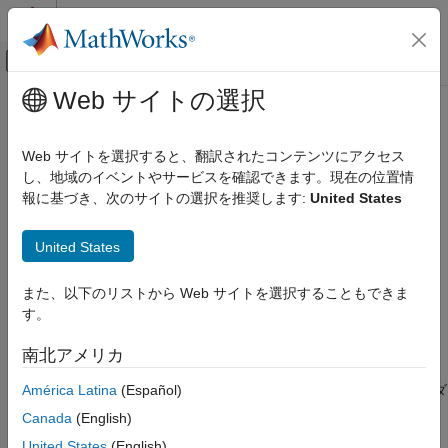
コンテンツへスキップ
MATLAB ヘルプ センター
オフキャンバス ナビゲーション メ
メインコンテンツ
Web サイトの選択
ドキュメンテーションのホーム
matlab.unittest.constraints.IsFolder
MATLAB
クラス
Web サイトを選択すると、翻訳されたコンテンツにアクセス
ソフトウェア開発
し、地域のイベントやサービスを確認できます。現在の位置情
テスト フレームワーク
報に基づき、次のサイトの選択を推奨します:
United States
名前空間:
matlab.unittest.constraints
ユニット テストの記述
スーパークラス:
United States
matlab.unittest.constraints.BooleanConstraint
matlab.unittest.constraints.IsFolder クラス
項目一覧
値がフォルダーであるかどうかをテスト
また、以下のリストから Web サイトを選択することもできま
説明
す。
このページをすべて展開する
作成
説明
南北アメリカ
例
バージョン履歴
América Latina
(Español)
クラスは、値がフォルダ
matlab.unittest.constraints.IsFolder
参考
ーを表すかどうかをテストするための制約を提供します。
Canada
(English)
United States
(English)