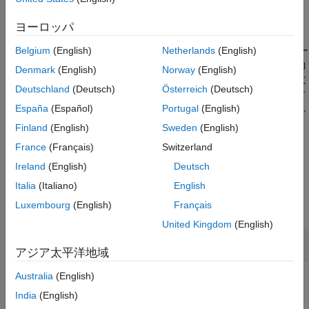
作成
ヨーロッパ
説明
Belgium
(English)
Netherlands
(English)
は、値がフォルダー
c = matlab.unittest.constraints.IsFolder
を表すかどうかをテストするための制約を作成します。この制約
Denmark
(English)
Norway
(English)
は、既存のフォルダーのパスを指定する string スカラーまたは文
Deutschland
(Deutsch)
Österreich
(Deutsch)
字ベクトルで満たされます。値は相対パスにすることができます
España
(Español)
Portugal
(English)
が、相対パスは現在のフォルダー内になければなりません。それ
以外の場合、値は絶対パスでなければなりません。
Finland
(English)
Sweden
(English)
France
(Français)
Switzerland
例
Ireland
(English)
Deutsch
例
Italia
(Italiano)
English
Luxembourg
(English)
Français
すべて折りたたむ
United Kingdom
(English)
フォルダーが存在するかどうかをテスト
アジア太平洋地域
Australia
(English)
制約を使用して、フォルダーが存在するかどうか
IsFolder
をテストします。
India
(English)