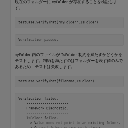
現在のフォルダーに
が存在することを検証しま
myFolder
す。
testCase.verifyThat(
"myFolder"
,IsFolder)
Verification passed.
内のファイルが
制約を満たすかどうかを
myFolder
IsFolder
テストします。制約を満たすのはフォルダーを表す値のみで
あるため、テストは失敗します。
testCase.verifyThat(filename,IsFolder)
Verification failed.

    ---------------------

    Framework Diagnostic:

    ---------------------

    IsFolder failed.

    --> Value does not point to an existing folder.

    --> Current folder during evaluation:
