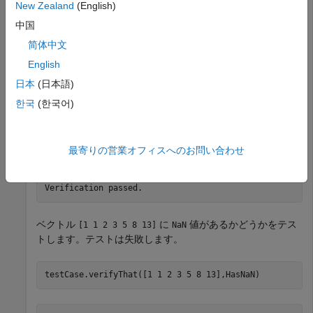
import 
matlab.unittest.constraints.HasNaN
New Zealand
(English)
中国
対話型テスト用にテスト ケースを作成します。
简体中文
English
testCase = TestCase.forInteractiveUse;
日本
(日本語)
한국
(한국어)
が
制約を満たすことを検証します。
NaN
HasNaN
testCase.verifyThat(NaN,HasNaN)
最寄りの営業オフィスへのお問い合わせ
Verification passed.
ベクトル
に
値があるかどうかをテス
[1 1 2 3 5 8 13]
NaN
トします。テストは失敗します。
testCase.verifyThat([1 1 2 3 5 8 13],HasNaN)