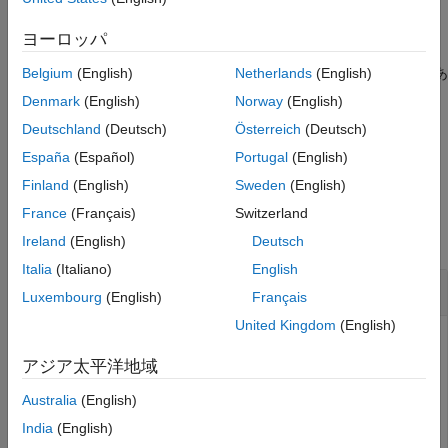
作成
ヨーロッパ
説明
Belgium
(English)
Netherlands
(English)
は、配列に
値があ
c = matlab.unittest.constraints.HasNaN
NaN
るかどうかをテストするための制約を作成します。この制約は、
Denmark
(English)
Norway
(English)
少なくとも 1 つの
値を含む数値配列で満たされます。
NaN
Deutschland
(Deutsch)
Österreich
(Deutsch)
España
(Español)
Portugal
(English)
例
Finland
(English)
Sweden
(English)
例
France
(Français)
Switzerland
すべて折りたたむ
Ireland
(English)
Deutsch
Italia
(Italiano)
English
配列に
値があるかどうかをテスト
NaN
Luxembourg
(English)
Français
United Kingdom
(English)
制約を使用して、数値配列をテストします。
HasNaN
アジア太平洋地域
最初に、この例で使用するクラスをインポートします。
Australia
(English)
India
(English)
import 
matlab.unittest.TestCase