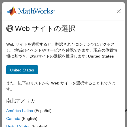
コンテンツへスキップ
MATLAB ヘルプ センター
オフキャンバス ナビゲーション メ
メインコンテンツ
Web サイトの選択
ドキュメンテーションのホーム
matlab.unittest.constraints.HasNaN
MATLAB
クラス
Web サイトを選択すると、翻訳されたコンテンツにアクセス
ソフトウェア開発
し、地域のイベントやサービスを確認できます。現在の位置情
テスト フレームワーク
報に基づき、次のサイトの選択を推奨します:
United States
名前空間:
matlab.unittest.constraints
ユニット テストの記述
スーパークラス:
United States
matlab.unittest.constraints.BooleanConstraint
matlab.unittest.constraints.HasNaN クラ
ス
配列に
値があるかどうかをテスト
NaN
また、以下のリストから Web サイトを選択することもできま
項目一覧
す。
説明
このページをすべて展開する
作成
説明
南北アメリカ
例
América Latina
(Español)
クラスは、配列に
値が
matlab.unittest.constraints.HasNaN
NaN
バージョン履歴
あるかどうかをテストするための制約を提供します。
Canada
(English)
参考
United States
(English)