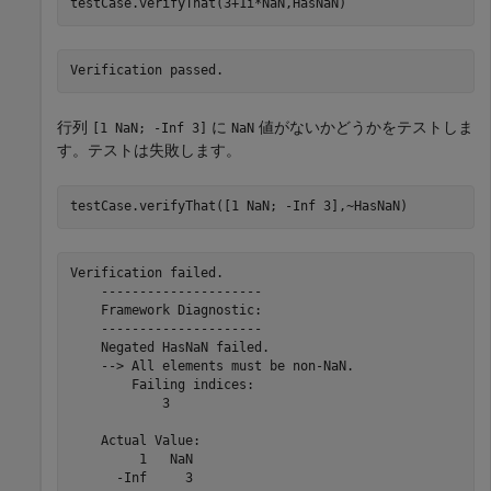
testCase.verifyThat(3+1i*NaN,HasNaN)
Verification passed.
行列
に
値がないかどうかをテストしま
[1 NaN; -Inf 3]
NaN
す。テストは失敗します。
testCase.verifyThat([1 NaN; -Inf 3],~HasNaN)
Verification failed.

    ---------------------

    Framework Diagnostic:

    ---------------------

    Negated HasNaN failed.

    --> All elements must be non-NaN.

        Failing indices:

            3

    Actual Value:

         1   NaN

      -Inf     3