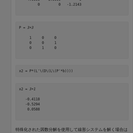
         0         0   -1.2143

P = 
3×3
     1     0     0

     0     0     1

     0     1     0

x2 = P*(L'\(D\(L\(P'*b))))
x2 = 
3×1
   -0.4118

   -0.5294

    0.0588

特殊化された因数分解を使用して線形システムを解く場合は