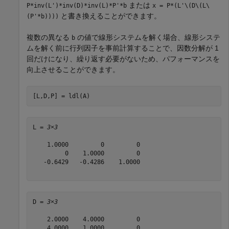
または
P*inv(L')*inv(D)*inv(L)*P'*b
x = P*(L'\(D\(L\
と書き換えることができます。
(P'*b))))
複数の異なる
の値で線形システムを解く場合、線形システ
b
ムを解く前に行列因子を事前計算することで、因数分解が 1
回だけになり、繰り返す必要がないため、パフォーマンスを
向上させることができます。
[L,D,P] = ldl(A)
L = 
3×3
    1.0000         0         0

         0    1.0000         0

   -0.6429   -0.4286    1.0000

D = 
3×3
    2.0000    4.0000         0

    4.0000    1.0000         0
