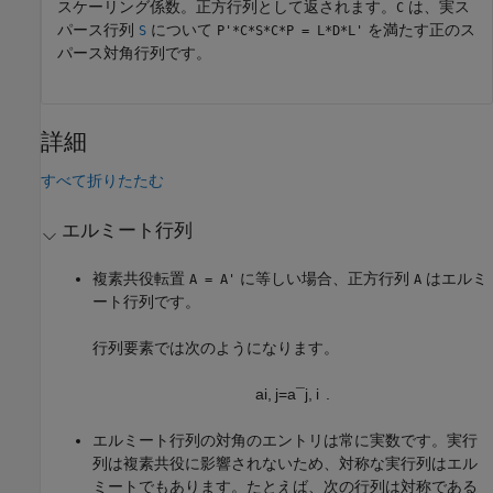
スケーリング係数。正方行列として返されます。
は、実ス
C
パース行列
について
を満たす正のス
S
P'*C*S*C*P = L*D*L'
パース対角行列です。
詳細
すべて折りたたむ
エルミート行列
複素共役転置
に等しい場合、正方行列
はエルミ
A = A'
A
ート行列です。
行列要素では次のようになります。
a
i
,
j
=
a
¯
j
,
i
.
エルミート行列の対角のエントリは常に実数です。実行
列は複素共役に影響されないため、対称な実行列はエル
ミートでもあります。たとえば、次の行列は対称である