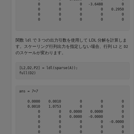
         0         0         0   -3.6488         0     
         0         0         0         0    0.2950     
         0         0         0         0         0   -0
         0         0         0         0         0     
関数
で 3 つの出力引数を使用して LDL 分解を計算しま
ldl
す。スケーリング行列出力を指定しない場合、行列
と
L2
D2
のスケールが変わります。
[L2,D2,P2] = ldl(sparse(A));

full(D2)
ans = 
7×7
    0.0000    0.0010         0         0         0     
    0.0010    1.0753         0         0         0     
         0         0    0.0000    0.0000         0     
         0         0    0.0000   -0.0000         0     
         0         0         0         0   -0.0000     
         0         0         0         0         0    0
         0         0         0         0         0    0