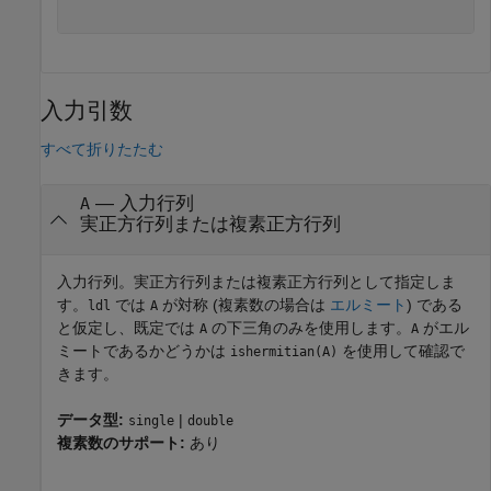
入力引数
すべて折りたたむ
—
入力行列
A
実正方行列または複素正方行列
入力行列。実正方行列または複素正方行列として指定しま
す。
では
が対称 (複素数の場合は
エルミート
) である
ldl
A
と仮定し、既定では
の下三角のみを使用します。
がエル
A
A
ミートであるかどうかは
を使用して確認で
ishermitian(A)
きます。
データ型:
|
single
double
複素数のサポート:
あり