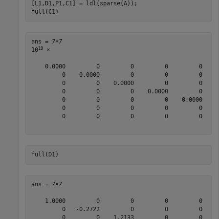
[L1,D1,P1,C1] = ldl(sparse(A));

full(C1)
ans = 
7×7
19
10
 ×

    0.0000         0         0         0         0     
         0    0.0000         0         0         0     
         0         0    0.0000         0         0     
         0         0         0    0.0000         0     
         0         0         0         0    0.0000     
         0         0         0         0         0    0
         0         0         0         0         0     
full(D1)
ans = 
7×7
    1.0000         0         0         0         0     
         0   -0.2722         0         0         0     
         0         0    1.2133         0         0     