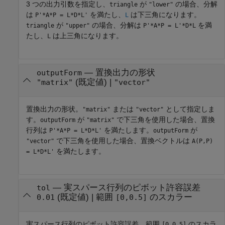
3 つの出力引数を指定し、
が
の場合、分解
triangle
"lower"
は
を満たし、
は下三角になります。
P'*A*P = L*D*L'
L
が
の場合、分解は
を満
triangle
"upper"
P'*A*P = L'*D*L
たし、
は上三角になります。
L
—
置換出力の形状
outputForm
(既定値) |
"matrix"
"vector"
置換出力の形状。
または
として指定しま
"matrix"
"vector"
す。
が
で下三角を使用した場合、置換
outputForm
"matrix"
行列は
を満たします。
が
P'*A*P = L*D*L'
outputForm
で下三角を使用した場合、置換ベクトルは
"vector"
A(P,P)
を満たします。
= L*D*L'
—
実スパース行列のピボット許容誤差
tol
(既定値) |
範囲
のスカラー
0.01
[0,0.5]
実スパース行列のピボット許容誤差。範囲
のスカラ
[0,0.5]