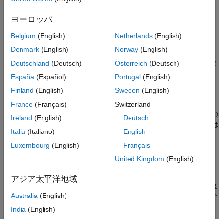
拡張機能
[
___
] = ldl(
___
,outputForm)
バージョン履歴
ヨーロッパ
説明
参考
Belgium
(English)
Netherlands
(English)
非スパース データ
Denmark
(English)
Norway
(English)
は、
を満たすように、完全な行列
[
,
] = ldl(
)
A = L*D*L'
A
L
D
A
を置換された下三角行列
とブロック対角行列
に因数分解しま
Deutschland
(Deutsch)
Österreich
(Deutsch)
L
D
す。
España
(Español)
Portugal
(English)
Finland
(English)
Sweden
(English)
例
France
(Français)
Switzerland
は、
が
の場合に
の
[
,
] = ldl(
,
)
triangle
"upper"
A
L
D
A
triangle
Ireland
(English)
Deutsch
上三角を使用して因数分解を計算します。既定では、
は
triangle
Italia
(Italiano)
English
であり、
の下三角を使用して因数分解が計算されま
"lower"
A
す。
Luxembourg
(English)
Français
United Kingdom
(English)
例
アジア太平洋地域
は、
を満たす置換行列も返
[
,
,
] = ldl(
___
)
P'*A*P = L*D*L'
L
D
P
Australia
(English)
します。前述の構文にある任意の入力引数の組み合わせが使用で
きます。
India
(English)