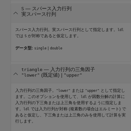
—
スパース入力行列
S
実スパース行列
スパース入力行列。実スパース行列として指定します。
ldl
では
が対称であると仮定します。
S
データ型:
|
single
double
—
入力行列の三角因子
triangle
(既定値) |
"lower"
"upper"
入力行列の三角因子。
または
として指定し
"lower"
"upper"
ます。このオプションを使用して、
が因数分解の計算に
ldl
入力行列の下三角または上三角を使用するように指定しま
す。
では入力行列が対称 (複素数の場合はエルミート) で
ldl
あると仮定し、下三角または上三角のみを使用して計算を実
行します。