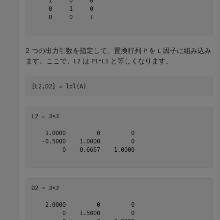
     1     0     0

     0     1     0

     0     0     1

2 つの出力引数を指定して、置換行列
を
因子に組み込み
P
L
ます。ここで、
は
と等しくなります。
L2
P1*L1
[L2,D2] = ldl(A)
L2 = 
3×3
    1.0000         0         0

   -0.5000    1.0000         0

         0   -0.6667    1.0000

D2 = 
3×3
    2.0000         0         0

         0    1.5000         0
