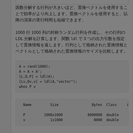
因数分解する行列が大きいほど、置換ベクトルを使用するこ
とで効率がより向上します。置換ベクトルを使用すると、以
降の演算の実行時間も短縮できます。
1000 行 1000 列の対称ランダム行列を作成し、その行列の
LDL 分解を計算します。関数
で 3 つの出力引数を指定
ldl
して置換情報を返します。行列として格納された置換情報と
ベクトルとして格納された置換情報のサイズを比較します。
A = rand(1000);

A = A + A';

[L,D,P] = ldl(A);

[Lv,Dv,v] = ldl(A,
"vector"
);

whos 
P
v
  Name         Size                Bytes  Class     Att
  P         1000x1000            8000000  double       