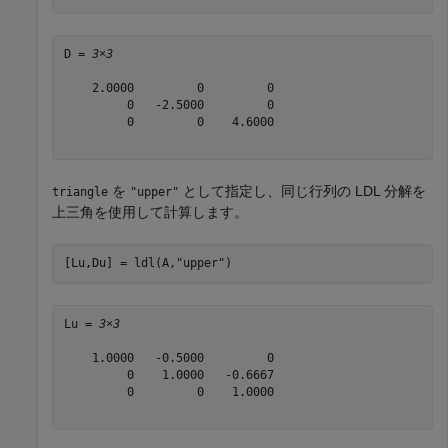
D = 
3×3
    2.0000         0         0

         0   -2.5000         0

         0         0    4.6000

を
として指定し、同じ行列の LDL 分解を
triangle
"upper"
上三角を使用して計算します。
[Lu,Du] = ldl(A,
"upper"
)
Lu = 
3×3
    1.0000   -0.5000         0

         0    1.0000   -0.6667

         0         0    1.0000
