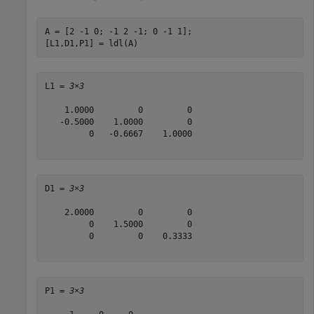
A = [2 -1 0; -1 2 -1; 0 -1 1];

[L1,D1,P1] = ldl(A)
L1 = 
3×3
    1.0000         0         0

   -0.5000    1.0000         0

         0   -0.6667    1.0000

D1 = 
3×3
    2.0000         0         0

         0    1.5000         0

         0         0    0.3333

P1 = 
3×3