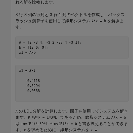
れる解を比較します。
3 行 3 列の行列と 3 行 1 列のベクトルを作成し、バックス
ラッシュ演算子を使用して線形システム
を解きま
A*x = b
す。
A = [2 -3 4; -3 2 -3; 4 -3 1];

b = [1; 0; 0];

x1 = A\b
x1 = 
3×1
   -0.4118

   -0.5294

    0.0588

の LDL 分解を計算します。因子を使用してシステムを解き
A
ます。
であるため、線形システム
P'*A*P = L*D*L'
A*x = b
は
と書き換えることができま
inv(P')*L*D*L'*inv(P)*x = b
す。
を求めるために、線形システムを
x
x =