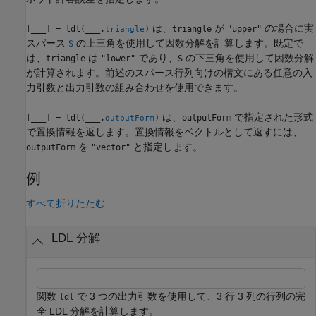
は、
が
の場合に実
[
___
] = ldl(
___
,
)
triangle
"upper"
triangle
スパース
の上三角を使用して因数分解を計算します。既定で
S
は、
は
であり、
の下三角を使用して因数分解
triangle
"lower"
S
が計算されます。前述のスパース行列向けの構文にある任意の入
力引数と出力引数の組み合わせを使用できます。
は、
で指定された形式
[
___
] = ldl(
___
,
)
outputForm
outputForm
で置換情報を返します。置換情報をベクトルとして返すには、
を
と指定します。
outputForm
"vector"
例
すべて折りたたむ
LDL 分解
関数
で 3 つの出力引数を使用して、3 行 3 列の行列の完
ldl
全 LDL 分解を計算します。