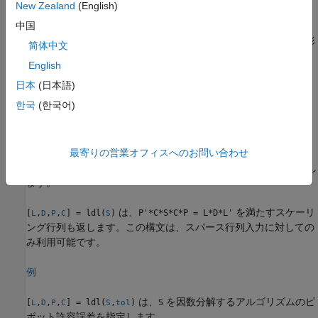
New Zealand
(English)
例
中国
は、
で指定された形
[
,
,
] = ldl(
___
,
)
outputForm
L
D
P
outputForm
简体中文
式で置換情報を返します。置換情報をベクトルとして返すには、
English
を
と指定します。
outputForm
"vector"
日本
(日本語)
例
한국
(한국어)
スパース データ
は、実スパース行列
について、
最寄りの営業オフィスへのお問い合わせ
[
,
,
] = ldl(
)
S
P'*S*P =
L
D
P
S
を満たす下三角因子、ブロック対角要素、置換情報を返し
L*D*L'
ます。
は、
を満たすスケーリ
[
,
,
,
] = ldl(
)
P'*C*S*C*P = L*D*L'
L
D
P
C
S
ング行列も返します。この構文は、スパース行列入力に対しての
み利用可能です。
例
は、
を因数分解するアルゴリズムのピ
[
,
,
,
] = ldl(
,
)
S
L
D
P
C
S
tol
ボット許容誤差を指定します。