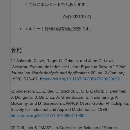
と同時にエルミートでもあります。
A
=
[
1
0
0
2
1
0
1
0
1
]
エルミート行列の固有値は実数です。
参照
[1] Ashcraft, Cleve, Roger G. Grimes, and John G. Lewis.
“Accurate Symmetric Indefinite Linear Equation Solvers.”
SIAM
Journal on Matrix Analysis and Applications
20, no. 2 (January
1998): 513–61.
https://doi.org/10.1137/S0895479896296921
.
[2] Anderson, E., Z. Bai, C. Bischof, L. S. Blackford, J. Demmel,
J. Dongarra, J. Du Croz, A. Greenbaum, S. Hammarling, A.
McKenny, and D. Sorensen.
LAPACK Users’ Guide
. Philadelphia:
Society for Industrial and Applied Mathematics, 1999.
https://doi.org/10.1137/1.9780898719604
.
[3] Duff, Iain S. “MA57---a Code for the Solution of Sparse