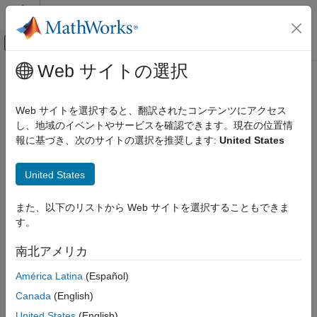
コンテンツへスキップ
MATLAB ヘルプ センター
オフキャンバス ナビゲーション メ
メインコンテンツ
Web サイトの選択
ドキュメンテーションのホーム
ldl
MATLAB
Web サイトを選択すると、翻訳されたコンテンツにアクセス
数学
エルミート不定値行列のブロック LDL 分解
し、地域のイベントやサービスを確認できます。現在の位置情
線形代数
報に基づき、次のサイトの選択を推奨します:
United States
ページ内をすべて折りたたむ
ldl
United States
構文
項目一覧
構文
また、以下のリストから Web サイトを選択することもできま
[L,D] = ldl(A)
説明
す。
[L,D] = ldl(A,triangle)
例
[L,D,P] = ldl(
___
)
南北アメリカ
入力引数
[L,D,P] = ldl(
___
,outputForm)
出力引数
[L,D,P] = ldl(S)
América Latina
(Español)
詳細
[L,D,P,C] = ldl(S)
Canada
(English)
[L,D,P,C] = ldl(S,tol)
参照
United States
(English)
[
___
] = ldl(
___
,triangle)