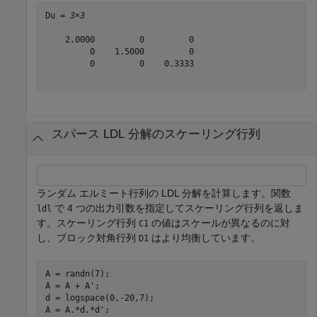
Du = 
3×3
    2.0000         0         0

         0    1.5000         0

         0         0    0.3333

スパース LDL 分解のスケーリング行列
ランダム エルミート行列の LDL 分解を計算します。関数
で 4 つの出力引数を指定してスケーリング行列を返しま
ldl
す。スケーリング行列
の値はスケールが異なるのに対
C1
し、ブロック対角行列
はより均衡しています。
D1
A = randn(7);

A = A + A';

d = logspace(0,-20,7);

A = A.*d.*d';
