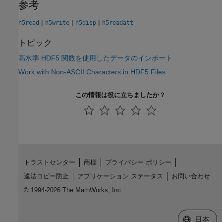
参考
|
|
|
h5read
h5write
h5disp
h5readatt
トピック
高水準 HDF5 関数を使用したデータのインポート
Work with Non-ASCII Characters in HDF5 Files
この情報は役に立ちましたか？
トラストセンター
商標
プライバシー ポリシー
違法コピー防止
アプリケーション ステータス
お問い合わせ
© 1994-2026 The MathWorks, Inc.
Web サイ
日本