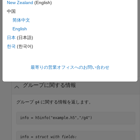
New Zealand
(English)
info = h5info(
"example.h5"
中国
简体中文
info = 
struct with fields:
      Filename: '
matlabroot
/toolbox/matlab/demos/exampl
English
          Name: '/'

日本
(日本語)
        Groups: [4x1 struct]

      Datasets: []

한국
(한국어)
     Datatypes: []

         Links: []

最寄りの営業オフィスへのお問い合わせ
グループに関する情報
グループ
に関する情報を返します。
g4
info = h5info(
"example.h5"
,
"/g4"
info = 
struct with fields: