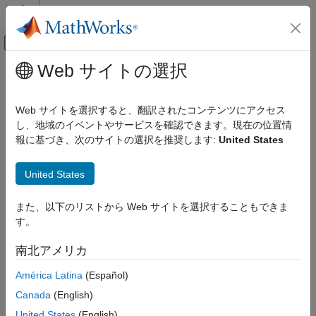
コンテンツへスキップ
MATLAB ヘルプ センター
オフキャンバス ナビゲーション メ
メインコンテンツ
Web サイトの選択
ドキュメンテーションのホーム
h5info
MATLAB
Web サイトを選択すると、翻訳されたコンテンツにアクセス
データのインポートと解析
HDF5 ファイルの情報
し、地域のイベントやサービスを確認できます。現在の位置情
データのインポートとエクスポート
報に基づき、次のサイトの選択を推奨します:
United States
標準ファイル形式
ページ内をすべて折りたたむ
構文
科学データ
United States
HDF5 ファイル
info = h5info(filename)
また、以下のリストから Web サイトを選択することもできま
info = h5info(filename,loc)
h5info
す。
info = h5info(filename,loc,"TextEncoding","UTF-8")
項目一覧
説明
南北アメリカ
構文
は、HDF5 ファイル全体に関する情報
説明
= h5info(
)
info
filename
América Latina
(Español)
を返します (ファイルに含まれるグループ、データセット、およ
例
Canada
(English)
び名前付きデータ型に関する情報など)。
入力引数
United States
(English)