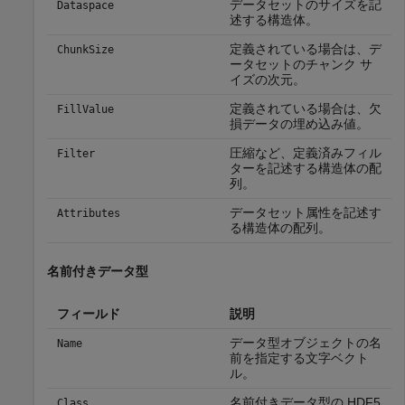
データセットのサイズを記
Dataspace
述する構造体。
定義されている場合は、デ
ChunkSize
ータセットのチャンク サ
イズの次元。
定義されている場合は、欠
FillValue
損データの埋め込み値。
圧縮など、定義済みフィル
Filter
ターを記述する構造体の配
列。
データセット属性を記述す
Attributes
る構造体の配列。
名前付きデータ型
フィールド
説明
データ型オブジェクトの名
Name
前を指定する文字ベクト
ル。
名前付きデータ型の HDF5
Class