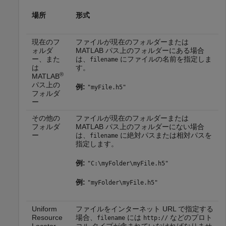
場所
形式
現在のフ
ファイルが現在のフォルダーまたは
ォルダ
MATLAB パス上のフォルダーにある場合
ー、また
は、
にファイルの名前を指定しま
filename
は
す。
®
MATLAB
パス上の
例:
"myFile.h5"
フォルダ
ー
その他の
ファイルが現在のフォルダーまたは
フォルダ
MATLAB パス上のフォルダーにない場合
ー
は、
に絶対パスまたは相対パスを
filename
指定します。
例:
"C:\myFolder\myFile.h5"
例:
"myFolder\myFile.h5"
Uniform
ファイルをインターネット URL で指定する
Resource
場合、
には
などのプロト
filename
http://