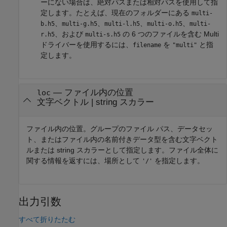
ーにない場合は、絶対パスまたは相対パスを使用して指
定します。たとえば、現在のフォルダーにある
multi-
、
、
、
、
b.h5
multi-g.h5
multi-l.h5
multi-o.h5
multi-
、および
の 6 つのファイルを含む Multi
r.h5
multi-s.h5
ドライバーを使用するには、
を
と指
filename
"multi"
定します。
—
ファイル内の位置
loc
文字ベクトル
|
string スカラー
ファイル内の位置。グループのファイル パス、データセッ
ト、またはファイル内の名前付きデータ型を含む文字ベクト
ルまたは string スカラーとして指定します。ファイル全体に
関する情報を返すには、場所として
を指定します。
'/'
出力引数
すべて折りたたむ