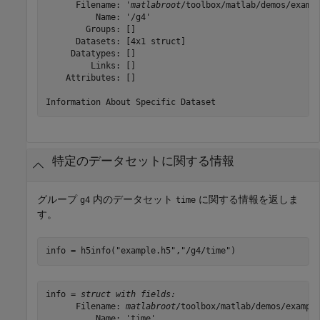
      Filename: '
matlabroot
/toolbox/matlab/demos/exampl
          Name: '/g4'

        Groups: []

      Datasets: [4x1 struct]

     Datatypes: []

         Links: []

    Attributes: []

Information About Specific Dataset
特定のデータセットに関する情報
グループ
内のデータセット
に関する情報を返しま
g4
time
す。
info = h5info(
"example.h5"
,
"/g4/time"
info = 
struct with fields:
      Filename: 
matlabroot
/toolbox/matlab/demos/example
          Name: 'time'
