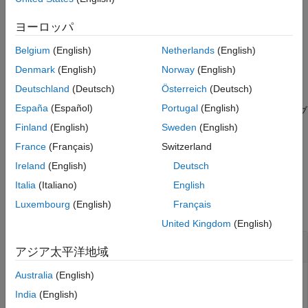
出力引数
例
制限
ヨーロッパ
バージョン履歴
は、HDF5 ファイル内の指定され
= h5info(
,
)
info
filename
loc
Belgium
(English)
Netherlands
(English)
参考
た場所に関する情報を返します。
Denmark
(English)
Norway
(English)
例
Deutschland
(Deutsch)
Österreich
(Deutsch)
España
(Español)
Portugal
(English)
は、オブ
= h5info(
,
,
,
)
info
filename
loc
"TextEncoding"
"UTF-8"
ジェクトと属性名を強制的に UTF-8 エンコード済みテキストと
Finland
(English)
Sweden
(English)
して処理します。HDF5 ファイルが UTF-8 エンコードの使用を
France
(Français)
Switzerland
正確に指定する場合、こうした用途は必要ありません。
Ireland
(English)
Deutsch
例
Italia
(Italiano)
English
Luxembourg
(English)
Français
すべて折りたたむ
United Kingdom
(English)
HDF5 ファイル全体に関する情報
アジア太平洋地域
Australia
(English)
ファイル
全体に関する情報を返します。
example.h5
India
(English)