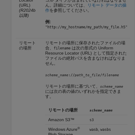
Locator
コル タイプが含まれていなければなりませ
(URL)
ん。詳細については、
リモート データの操
(R2024b
作
を参照してください。
以降)
例:
"http://my_hostname/my_path/my_file.h5"
リモート
リモートの場所に保存されたファイルの場
の場所
合、
は次の形式の Uniform
filename
Resource Locator (URL) として指定された
ファイルの絶対パスを含まなければなりま
せん。
://
/
scheme_name
path_to_file
filename
リモートの場所に基づいて、
scheme_name
には次の表の値のいずれかを指定できま
す。
リモートの場所
scheme_name
Amazon S3™
s3
®
Windows Azure
,
wasb
wasbs
Blob Storage