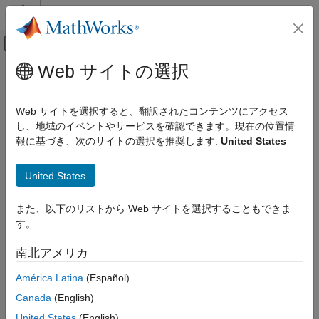
コンテンツへスキップ
MATLAB ヘルプ センター
オフキャンバス ナビゲーション メ
メインコンテンツ
Web サイトの選択
ドキュメンテーションのホーム
flow
MATLAB
Web サイトを選択すると、翻訳されたコンテンツにアクセス
グラフィックス
3 変数の単純な関数
し、地域のイベントやサービスを確認できます。現在の位置情
2 次元および 3 次元プロット
報に基づき、次のサイトの選択を推奨します:
United States
表面、ボリュームおよび多角形
構文
ボリューム データの可視化
United States
v = flow
v = flow(n)
flow
また、以下のリストから Web サイトを選択することもできま
v = flow(x,y,z)
項目一覧
す。
[x,y,z,v] = flow(...)
構文
南北アメリカ
説明
説明
拡張機能
América Latina
(Español)
可視化関数
は 3 つの変数からなる関数であり、流体データ
flow
バージョン履歴
Canada
(English)
を生成します。このデータは、関数
、関数
、およ
slice
interp3
参考
びスカラー ボリューム データを可視化するその他の関数を示す
United States
(English)