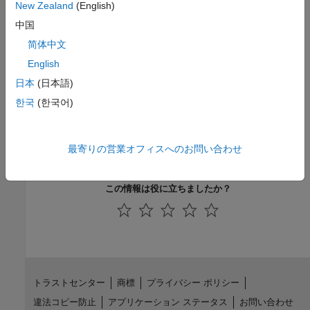
New Zealand
(English)
バージョン履歴
中国
简体中文
R2006a より前に導入
English
参考
日本
(日本語)
한국
(한국어)
|
slice
interp3
トピック
最寄りの営業オフィスへのお問い合わせ
流体データのスライス
この情報は役に立ちましたか？
トラストセンター
商標
プライバシー ポリシー
違法コピー防止
アプリケーション ステータス
お問い合わせ