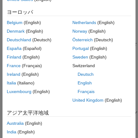
場合に便利です。
ヨーロッパ
は、25×50×25 の配列を生成します。
v = flow
Belgium
(English)
Netherlands
(English)
は、
×
×
の配列を作成します。
v = flow(n)
n
2n
n
Denmark
(English)
Norway
(English)
Deutschland
(Deutsch)
Österreich
(Deutsch)
は、点
、
、および
での速度プロファイルを
v = flow(x,y,z)
x
y
z
España
(Español)
Portugal
(English)
計算します。
Finland
(English)
Sweden
(English)
は、座標とボリューム データを返しま
[x,y,z,v] = flow(...)
France
(Français)
Switzerland
す。
Ireland
(English)
Deutsch
拡張機能
Italia
(Italiano)
English
Luxembourg
(English)
Français
すべて展開する
United Kingdom
(English)
スレッドベースの環境
アジア太平洋地域
MATLAB® の
を使用してバックグ
backgroundPool
ラウンドでコードを実行するか、Parallel
Australia
(English)
Computing Toolbox™ の
を使用してコ
ThreadPool
ードを高速化します。
India
(English)