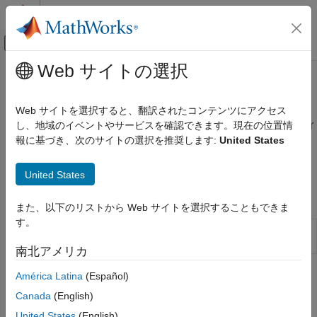
コンテンツへスキップ
MATLAB ヘルプ センター
オフキャンバス ナビゲーション メ
メインコンテンツ
Web サイトの選択
ドキュメンテーションのホーム
MATLAB
での .NET プロパティ
MATLAB
Web サイトを選択すると、翻訳されたコンテンツにアクセス
外部言語インターフェイス
®
MATLAB
での .NET プロパティの取得と設定、.NET プロパティ
し、地域のイベントやサービスを確認できます。現在の位置情
MATLAB での .NET
の特殊機能
報に基づき、次のサイトの選択を推奨します:
United States
MATLAB からの .NET の呼び出し
以下のトピックでは、.NET プロパティの特殊な機能を MATLAB
で取り扱う方法を説明します。
カテゴリ
United States
Microsoft .NET の利用開始
関数
また、以下のリストから Web サイトを選択することもできま
MATLAB での .NET Core の選択
す。
MATLAB での .NET データ型
静的プロパティまたはフィールド
NET.setStaticProperty
名を設定する
MATLAB での .NET プロパティ
南北アメリカ
MATLAB での .NET メソッド
トピック
América Latina
(Español)
MATLAB での .NET イベントと .NET デリゲ
ート
Canada
(English)
.NET プロパティの使用
MATLAB での .NET 列挙型
United States
(English)