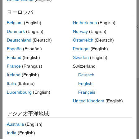
MATLAB による .NET プロパティの表現方法と、C# プロパティ
MATLAB での.NET ジェネリック クラス
とフィールド アクセス修飾子のマッピング方法。
ヨーロッパ
静的 .NET プロパティの設定
Belgium
(English)
Netherlands
(English)
この例では、関数
を使用して静的プロパ
NET.setStaticProperty
Denmark
(English)
Norway
(English)
ティを設定する方法を説明します。
Deutschland
(Deutsch)
Österreich
(Deutsch)
この情報は役に立ちましたか？
España
(Español)
Portugal
(English)
Finland
(English)
Sweden
(English)
France
(Français)
Switzerland
Ireland
(English)
Deutsch
Italia
(Italiano)
English
トラストセンター
商標
プライバシー ポリシー
Luxembourg
(English)
Français
違法コピー防止
アプリケーション ステータス
お問い合わせ
United Kingdom
(English)
© 1994-2026 The MathWorks, Inc.
アジア太平洋地域
Australia
(English)
Web サイ
日本
India
(English)