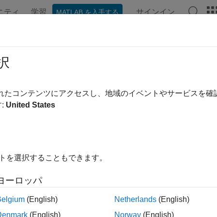
ニティ
学習
サインイン
MATLAB を入手する
ンテーション
例
関数
アプリ
ビデオ
MATLAB Ans
ロファイリングとパフォーマンスの
択
のボトルネックを検出して解消する
されたコンテンツにアクセスし、地域のイベントやサービスを
は、特に最初の実装の場合、単純かつ読みやすく記述します。
:
United States
しく向上させることなく、不必要にコードが複雑になる場合が
にどの程度の時間がかかるかを測定し、コードをプロファイリ
パフォーマンスを改善するための操作を行うことができます。
イトを選択することもできます。
リ
ヨーロッパ
ファイラー
パフォーマンスを向上させるためコード
Belgium
(English)
Netherlands
(English)
Denmark
(English)
Norway
(English)