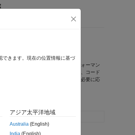
wers
改善
確認できます。現在の位置情報に基づ
コードの最適化を急ぎ過ぎると、パフォーマン
あります。速度が問題である場合には、コード
ングしてボトルネックを特定します。必要に応
アジア太平洋地域
を実行し実行時間を計測
Australia
(English)
India
(English)