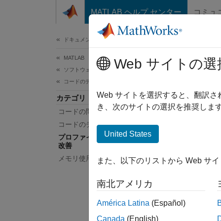
コンテンツへスキップ
MATLAB ヘルプ センター
コミュ
ドキュメ
ドキュメンテーションのホーム
MATLAB
プ
Web サイトの選
ソフトウェア開発
コードのデバッグと改善
コード
Web サイトを選択すると、翻訳
カテゴリ
コード
き、次のサイトの選択を推奨します
コードの問題の特定
スを著
コードのデバッグ
の実行
United States
プロファイリングとパフォーマンスの
じて、
改善
メモリ使用量の削減
また、以下のリストから Web サ
アプ
南北アメリカ
プロ
América Latina
(Español)
関数
Canada
(English)