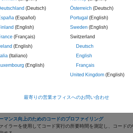
Deutschland
(Deutsch)
Österreich
(Deutsch)
ストップウォッチ タイマーを開始
España
(Español)
Portugal
(English)
ストップウォッチから経過時間を読み取る
inland
(English)
Sweden
(English)
MATLAB
で使用される CPU 時間
ime
France
(Français)
Switzerland
関数の実行に必要な時間の測定
reland
(English)
Deutsch
it
talia
(Italiano)
English
関数実行時間のプロファイル
ile
Luxembourg
(English)
Français
MATLAB
ベンチマーク
h
United Kingdom
(English)
ック
最寄りの営業オフィスへのお問い合わせ
のパフォーマンスの測定
またはストップウォッチ タイマー関数の
および
meit
tic
toc
ーマンス向上のためのコードのプロファイリング
ァイラーを使用してコード実行の所要時間を測定し、コードの