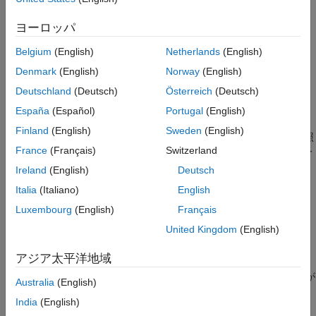
例を開いて、Git ソース管理下のサポート ファイルをダウンロー
ヨーロッパ
ドします。
Belgium
(English)
Netherlands
(English)
ローカル Git™ リポジトリ内のファイルに変更を加えたので、そ
Denmark
(English)
Norway
(English)
の作業を他のユーザーに共有する準備が整いました。Git リポジ
Deutschland
(Deutsch)
Österreich
(Deutsch)
トリをまだ初期化していない場合は、
MATLAB でのローカル Git
リポジトリの作成
を参照してください。
España
(Español)
Portugal
(English)
Finland
(English)
Sweden
(English)
リポジトリを GitHub に共有する場合は、
GitHub への共有
を参照
France
(Français)
Switzerland
してください。他のプラットフォームでホストされているリモー
トに共有するには、
リモートの追加
を参照してください。
Ireland
(English)
Deutsch
Italia
(Italiano)
English
リモートの追加
Luxembourg
(English)
Français
ローカル Git リポジトリをリモート リポジトリにリンクするに
United Kingdom
(English)
は、次の手順に従います。
アジア太平洋地域
まず、GitLab® や BitBucket など、リポジトリをホストする
プラットフォーム上にリモート リポジトリを作成する必要が
Australia
(English)
あります。次に、個人用アクセス トークンを作成します。
India
(English)
GitLab の個人用アクセス トークンを作成する方法について