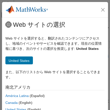
コンテンツへスキップ
MATLAB ヘルプ センター
オフキャンバス ナビゲーション メ
メインコンテンツ
Web サイトの選択
ドキュメンテーションのホーム
リモートへの Git リポジトリの共有
MATLAB
Web サイトを選択すると、翻訳されたコンテンツにアクセス
ソフトウェア開発
し、地域のイベントやサービスを確認できます。現在の位置情
ソース管理
報に基づき、次のサイトの選択を推奨します:
United States
MATLAB での Git
ステップ 3 - 3:
MATLAB での Git を使用したローカルでの作業追
United States
跡
リモートへの Git リポジトリの共有
項目一覧
1
また、以下のリストから Web サイトを選択することもできま
リモートの追加
す。
2
GitHub への共有
3
南北アメリカ
ヒント:
参考
América Latina
(Español)
この例では、ローカル Git™ リポジトリをリモート リポジトリに
Canada
(English)
リンクする方法を示します。
United States
(English)