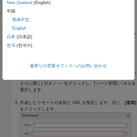
は、
Personal access tokens
を参照してください。
New Zealand
(English)
中国
ローカル リポジトリにリモート URL を追加します。[ファイ
简体中文
ル] パネルまたは [プロジェクト] パネルで空白部分を右クリ
ックし、
[ソース管理]、[リモートの追加]
を選択します。
English
MATLAB® プロジェクトを使用している場合は、[プロジェク
日本
(日本語)
ト] ツールストリップで
[リモートの追加]
をクリックしてリ
한국
(한국어)
モートを追加することもできます。あるいは、[ソース管理]
パネルで [その他のソース管理オプション] ボタン
をク
リックし、
[リモートの追加]
を選択します。[ソース管理] ア
最寄りの営業オフィスへのお問い合わせ
イコン
がサイドバーにない場合は、[パネルを
さらに開く] ボタン
をクリックし、[ソース管理] パネルを
選択します。
作成したリモートの名前と URL を指定します。次に、
[追加]
をクリックします。