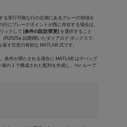
する実行可能な行の左側にあるグレーの領域を
の行にブレークポイントが既に存在する場合は、
クリックして
[条件の設定/変更]
を選択すること
。
(R2025a 以降)
開いたダイアログ ボックスで、
を返す任意の有効な MATLAB 式です。
。条件が満たされる場合に MATLAB はデバッグ
個の 1 で構成された配列を作成し、
ループ
for