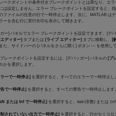
レークポイントや条件付きブレークポイントとは異なり、エラ
には設定しません。エラー ブレークポイントを設定すると、指定
のファイルの任意の行で一時停止します。次に、MATLAB は
ラーを含む行に実行矢印を表示して開きます。
ッガー] パネルでエラー ブレークポイントを設定できます。[デ
[エディター]
タブまたは
[ライブ エディター]
タブに移動し、
[
また、サイドバーの [パネルをさらに開く] ボタン
を使用し
 ブレークポイントを設定するには、[デバッガー] パネルの
[ブ
れかを選択します。
エラーで一時停止]
を選択すると、すべてのエラーで一時停止し
警告で一時停止]
を選択すると、すべての警告で一時停止します
NaN または Inf で一時停止]
を選択すると、
(非数) または
NaN
Inf
抑制されていない出力で一時停止]
を選択すると、行がセミコロン