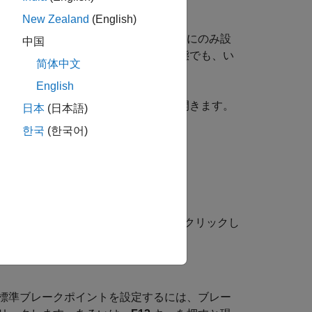
New Zealand
(English)
ーに保存したファイルの実行可能な行にのみ設
中国
ル状態でも、ファイル実行中のビジー状態でも、い
简体中文
English
ークポイントが含まれているファイルを開きます。
日本
(日本語)
한국
(한국어)
。
択します。
]
オプションをオフにして、
[OK]
をクリックし
標準ブレークポイントを設定するには、ブレー