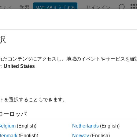
ニティ
学習
サインイン
MATLAB を入手する
ンテーション
例
関数
アプリ
ビデオ
MATLAB Ans
レークポイントを設定する
択
き換え:
されたコンテンツにアクセスし、地域のイベントやサービスを
®
クポイントを設定すると MATLAB
プログラムの実行が一時停
:
United States
ることができます。ブレークポイントは、エディターまたはラ
ィンドウで関数を使用したりして設定できます。
類のブレークポイントがあります。
イトを選択することもできます。
準
ヨーロッパ
件付き
Belgium
(English)
Netherlands
(English)
Denmark
(English)
Norway
(English)