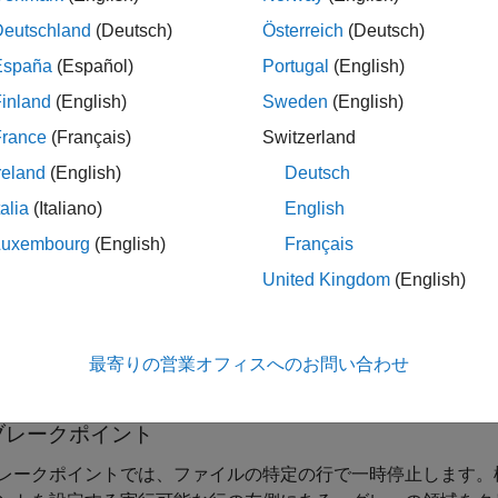
ラー
Deutschland
(Deutsch)
Österreich
(Deutsch)
クポイントは、現在のフォルダーまたは検索パス上のフォルダ
España
(Español)
Portugal
(English)
ことができます。ブレークポイントは、MATLAB がアイド
inland
(English)
Sweden
(English)
設定できます。
France
(Français)
Switzerland
は、MATLAB はブレークポイントに到達すると、そのブレ
reland
(English)
Deutsch
プションを無効にするには、次のようにします。
talia
(Italiano)
English
Luxembourg
(English)
Français
ホーム]
タブの
[環境]
セクションで
[設定]
をクリックします
United Kingdom
(English)
設定] ウィンドウで
[MATLAB]
、
[エディター/デバッガー]
を選
MATLAB がブレークポイントに達したらファイルを自動的に開く
最寄りの営業オフィスへのお問い合わせ
す。
ブレークポイント
レークポイントでは、ファイルの特定の行で一時停止します。