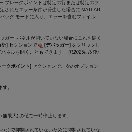
ー ブレークポイントは特定の行または特定のフ
されたエラー条件が発生した場合に MATLAB
デバッグ モードに入り、エラーを含むファイル
バッガー] パネルが開いていない場合にこれを開く
解析]
セクションで
[デバッガー]
をクリックし
てパネルを開くこともできます。
(R2025a 以降)
レークポイント]
セクションで、次のオプション
ます。
。
(無限大) の値で一時停止します。
 (
) で抑制されていないために抑制されていな
;