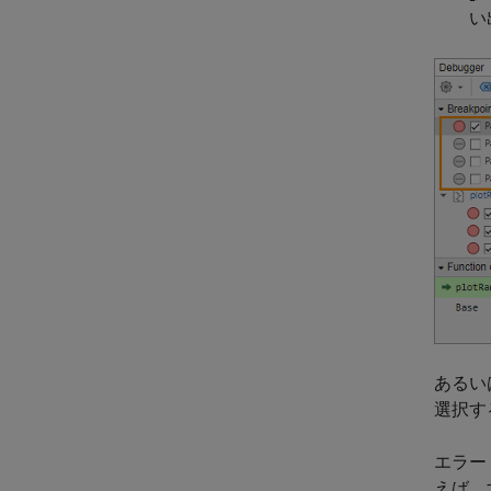
い
あるい
選択す
エラー
えば、