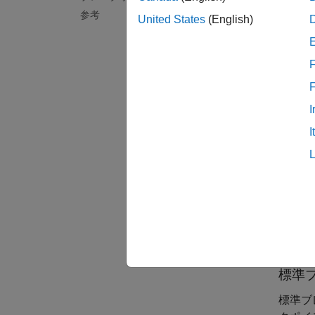
エ
参考
United States
(English)
ブレー
定する
F
つでも
既定で
I
このオ
I
[
[
[
ま
標準
標準ブ