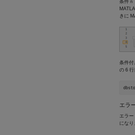
条件
n 
MATL
きに M
条件付
の 6
dbst
エラ
エラー
になり