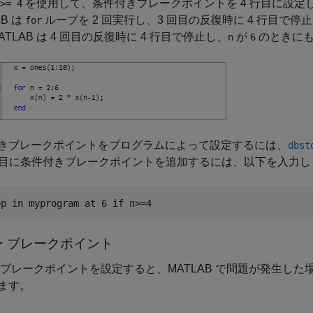
を使用して、条件付きブレークポイントを 4 行目に設定
>= 4
AB は
ループを 2 回実行し、3 回目の反復時に 4 行目で
for
ATLAB は 4 回目の反復時に 4 行目で停止し、
が
のときにも
n
6
きブレークポイントをプログラムによって設定するには、
dbst
 行目に条件付きブレークポイントを追加するには、以下を入力し
op 
in
myprogram
at
6
if
n>=4
ー ブレークポイント
 ブレークポイントを設定すると、MATLAB で問題が発生した場
ます。