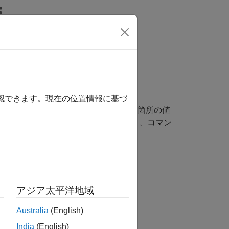
wers
確認できます。現在の位置情報に基づ
止し、問題が発生していると思われる箇所の値
イブ エディターで対話的に設定したり、コマン
アジア太平洋地域
Australia
(English)
India
(English)