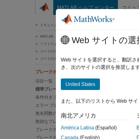
コンテンツへスキップ
MATLAB ヘルプ センター
コミュ
ドキュメ
ドキュメンテーションのホーム
MATLAB
ブ
Web サイトの選
ソフトウェア開発
コードのデバッグと改善
コードのデバッグ
次を置
Web サイトを選択すると、翻訳
ブレー
き、次のサイトの選択を推奨します
ブレークポイントを設定する
を調べ
項目一覧
ド ウ
United States
標準ブレークポイント
3 種
条件付きブレークポイント
また、以下のリストから Web サ
エラー ブレークポイント
標
無名関数のブレークポイント
南北アメリカ
無効なブレークポイント
条
América Latina
(Español)
ブレークポイントの無効化
ブレークポイントのクリア
Canada
(English)