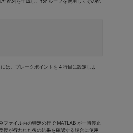
された配列を作成し、
ループを使用してその配
for
するには、ブレークポイントを 4 行目に設定しま
ァイル内の特定の行で MATLAB が一時停止
反復が行われた後の結果を確認する場合に使用