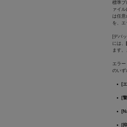
標準ブ
ァイル
は任意
を、エ
[デバ
には、
ます。
エラー
のいず
[
[
[
[