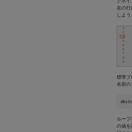
クポイ
在の行
しよう
標準ブ
名前の
dbst
ループ
の値を