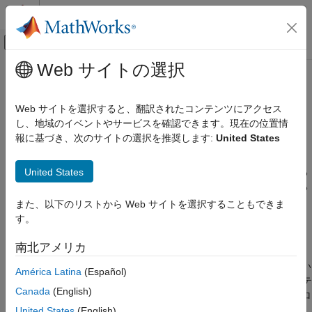
コンテンツへスキップ
MATLAB ヘルプ センター
オフキャンバス ナビゲーション メ
メインコンテンツ
Web サイトの選択
ドキュメンテーションのホーム
基本的なカスタム フィクスチャの
MATLAB
作成
Web サイトを選択すると、翻訳されたコンテンツにアクセス
ソフトウェア開発
し、地域のイベントやサービスを確認できます。現在の位置情
テスト フレームワーク
報に基づき、次のサイトの選択を推奨します:
United States
この例では、表示形式を 16 進数表現に変更する基本的なカスタ
テスト フレームワークの拡張
ム フィクスチャを作成する方法を説明します。また、この例で
United States
は、フィクスチャを使用して数値の列をテキストとして表示する
基本的なカスタム フィクスチャの作成
関数をテストする方法についても説明します。テストが完了する
項目一覧
と、フレームワークは表示形式をテスト前の状態に戻します。
また、以下のリストから Web サイトを選択することもできま
FormatHexFixture クラスの定義の作成
す。
クラスの定義の作成
FormatHexFixture
setup メソッドと teardown メソッドの実装
南北アメリカ
カスタム フィクスチャの適用
作業フォルダー内のあるファイルに
参考
クラスから継承される新しい
matlab.unittest.fixtures.Fixture
América Latina
(Español)
®
クラス
を作成します。MATLAB
表示形式のテ
FormatHexFixture
Canada
(English)
スト前の状態にフィクスチャを戻すために、
プロ
OriginalFormat
パティを作成し、元の表示形式を記録します。
United States
(English)