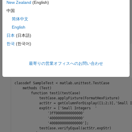
New Zealand
(English)
            fixture.OriginalFormat = format;

            format 
hex
中国
end
function
 teardown(fixture)

简体中文
            format(fixture.OriginalFormat)

English
end
end
日本
(日本語)
end
한국
(한국어)
カスタム フィクスチャの適用
作業フォルダーのファイルにテスト クラス
を作成
SampleTest.m
最寄りの営業オフィスへのお問い合わせ
します。
classdef
 SampleTest < matlab.unittest.TestCase

methods
 (Test)

function
 test1(testCase)

            testCase.applyFixture(FormatHexFixture)

            actStr = getColumnForDisplay([1;2;3],
'Small I
            expStr = [
'Small Integers  '
'3ff0000000000000'
'4000000000000000'
'4008000000000000'
];

            testCase.verifyEqual(actStr,expStr)
