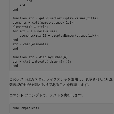
end
end
end
function
 str = getColumnForDisplay(values,title)

elements = cell(numel(values)+1,1);

for
 idx = 1:numel(values)

end
end
function
 str = displayNumber(n)

str = strtrim(evalc(
'disp(n);'
end
このテストはカスタム フィクスチャを適用し、表示された 16 進
数表現の列が予想どおりであることを確認します。
コマンド プロンプトで、テストを実行します。
run(SampleTest);