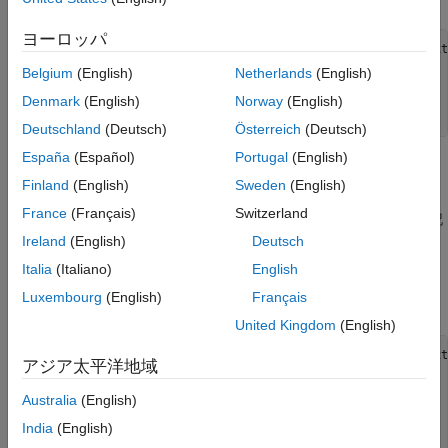
ヨーロッパ
classdef
 FormatHexFixture < matlab.unittest.fixtures.Fixtu
properties
 (Access = private)

Belgium
(English)
Netherlands
(English)
        OriginalFormat

end
Denmark
(English)
Norway
(English)
end
Deutschland
(Deutsch)
Österreich
(Deutsch)
España
(Español)
Portugal
(English)
メソッドと
メソッドの実装
setup
teardown
Finland
(English)
Sweden
(English)
クラスのサブクラスは、
メソッドを実装しなけれ
Fixture
setup
France
(Français)
Switzerland
ばなりません。このメソッドを使用してテスト前の表示形式を記
録し、形式を
に設定します。
メソッドを使用し
Ireland
(English)
Deutsch
'hex'
teardown
て、元の表示形式を復元します。
クラスの
FormatHexFixture
Italia
(Italiano)
English
ブロックで
メソッドおよび
メソッドを
methods
setup
teardown
Luxembourg
(English)
Français
定義します。
United Kingdom
(English)
classdef
 FormatHexFixture < matlab.unittest.fixtures.Fixtu
アジア太平洋地域
properties
 (Access = private)

        OriginalFormat

Australia
(English)
end
methods
India
(English)
function
 setup(fixture)
